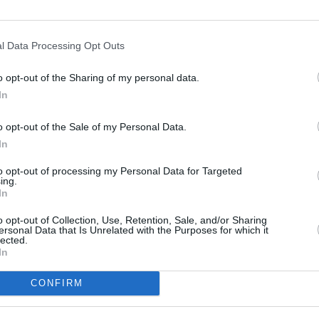
20 avril 2011 - 18 h 48 min
RÉPONDRE
l Data Processing Opt Outs
o opt-out of the Sharing of my personal data.
In
ER UN COMMENTAIRE
o opt-out of the Sale of my Personal Data.
In
to opt-out of processing my Personal Data for Targeted
ing.
In
o opt-out of Collection, Use, Retention, Sale, and/or Sharing
ersonal Data that Is Unrelated with the Purposes for which it
lected.
In
CONFIRM