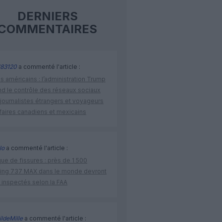
DERNIERS
COMMENTAIRES
83120
a commenté l'article :
s américains : l’administration Trump
nd le contrôle des réseaux sociaux
journalistes étrangers et voyageurs
faires canadiens et mexicains
lo
a commenté l'article :
ue de fissures : près de 1 500
ing 737 MAX dans le monde devront
 inspectés selon la FAA
ldeMille
a commenté l'article :