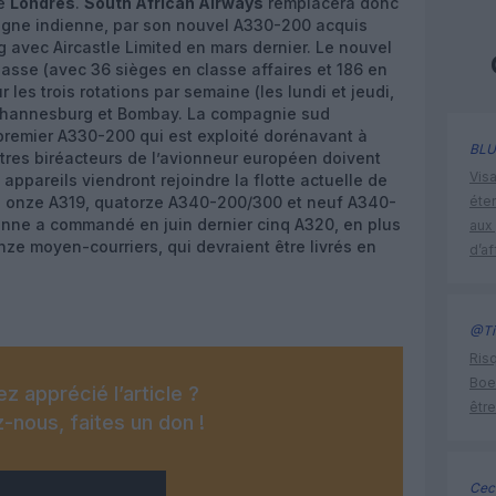
de
Londres
.
South African Airways
remplacera donc
ligne indienne, par son nouvel A330-200 acquis
g avec Aircastle Limited en mars dernier. Le nouvel
lasse (avec 36 sièges en classe affaires et 186 en
les trois rotations par semaine (les lundi et jeudi,
Johannesburg et Bombay. La compagnie sud
 premier A330-200 qui est exploité dorénavant à
BLU
utres biréacteurs de l’avionneur européen doivent
Visa
es appareils viendront rejoindre la flotte actuelle de
e onze A319, quatorze A340-200/300 et neuf A340-
éte
ienne a commandé en juin dernier cinq A320, en plus
aux 
e moyen-courriers, qui devraient être livrés en
d’af
@Ti
Risq
Boe
z apprécié l’article ?
être
-nous, faites un don !
Ceci