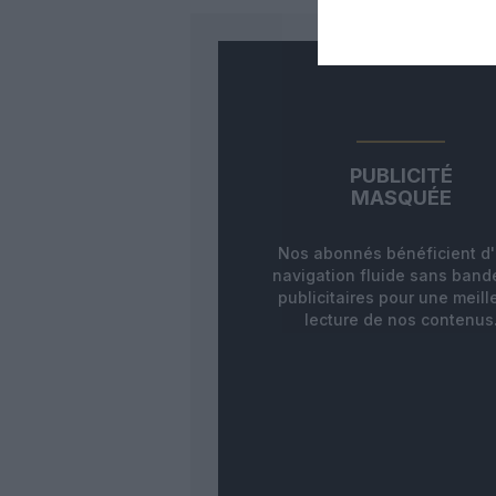
PUBLICITÉ
MASQUÉE
Nos abonnés bénéficient d
navigation fluide sans ban
publicitaires pour une meill
lecture de nos contenus