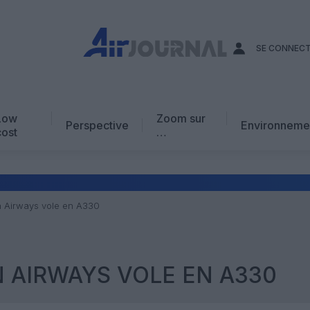
SE CONNEC
Low
Zoom sur
Perspective
Environneme
cost
…
Edito
En chiffres
Avis d’expert
n Airways vole en A330
AJ Académie
Vidéo
 AIRWAYS VOLE EN A330