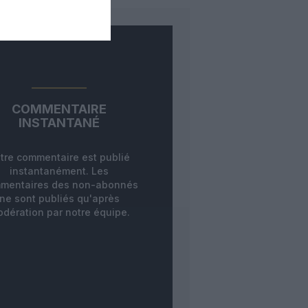
COMMENTAIRE
INSTANTANÉ
tre commentaire est publié
instantanément. Les
mentaires des non-abonnés
ne sont publiés qu'après
dération par notre équipe.