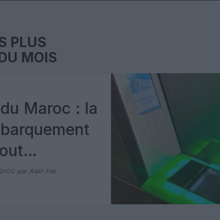
S PLUS
DU MOIS
du Maroc : la
mbarquement
out
 avec Pax
12h00
par Alain Hai