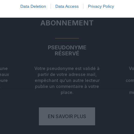
Data Deletion
Data Access
Privacy Policy
ABONNEMENT
PSEUDONYME
RÉSERVÉ
'une
Votre pseudonyme est validé à
Vo
deaux
partir de votre adresse mail,
eure
empêchant qu'un autre lecteur
com
.
publie un commentaire à votre
place.
mo
EN SAVOIR PLUS