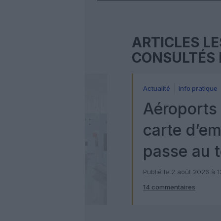
ARTICLES LE
CONSULTÉS 
Actualité
Info pratique
Aéroports 
carte d’e
passe au t
numérique
Publié le 2 août 2026 à 
14 commentaires
Check