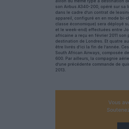
avion du même type à destination 
son Airbus A340-200, opéré sur sa 
dans le cadre d’un contrat de leasin
appareil, configuré en en mode bi-c
classe économique) sera déployé sur 
et le week-end) effectuées entre 
africaine a reçu en février 2011 son
destination de Londres. Et quatre a
être livrés d’ici la fin de l’année. C
South African Airways, composée d
600. Par ailleurs, la compagnie aér
d’une précédente commande de quinz
2013.
Vous ave
Soutenez