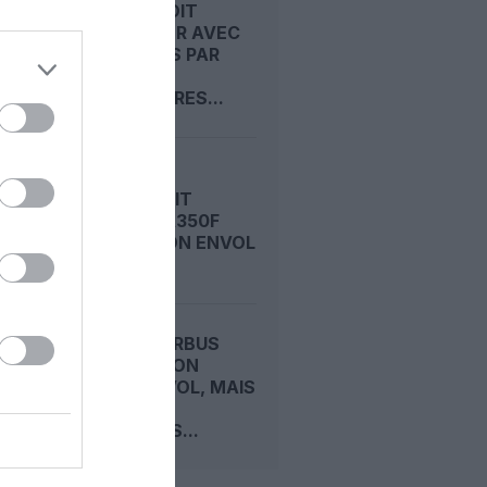
AIRBUS DOIT
ACCÉLÉRER AVEC
90 AVIONS PAR
MOIS
NÉCESSAIRES...
AIRBUS FAIT
VIBRER L’A350F
AVANT SON ENVOL
A350F : AIRBUS
DÉCALE SON
PREMIER VOL, MAIS
TIENT
TOUJOURS...