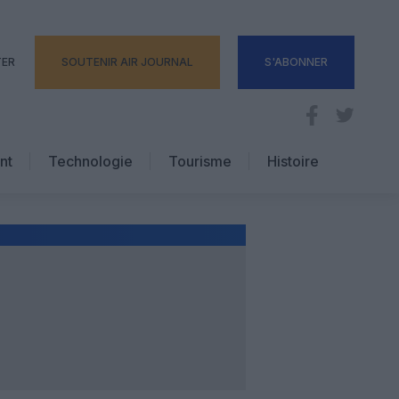
TER
SOUTENIR AIR JOURNAL
S'ABONNER
nt
Technologie
Tourisme
Histoire
Pratique
Hôtellerie
Voyages d’affaires