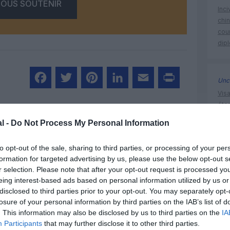
OUS SOUTENIR
Inci
chi
cour
dip
Unc
Visa
Facebook
Twitter
Pinterest
LinkedIn
Email
Print
éte
aux 
l -
Do Not Process My Personal Information
d’af
MENTAIRE(S)
to opt-out of the sale, sharing to third parties, or processing of your per
formation for targeted advertising by us, please use the below opt-out s
20 avril 2011 - 18 h 30 min
r selection. Please note that after your opt-out request is processed y
airbus
eing interest-based ads based on personal information utilized by us or
 Si SAA doit recevoir de nouveaux A330, il
disclosed to third parties prior to your opt-out. You may separately opt-
losure of your personal information by third parties on the IAB’s list of
’A340.
RÉPONDRE
. This information may also be disclosed by us to third parties on the
IA
Participants
that may further disclose it to other third parties.