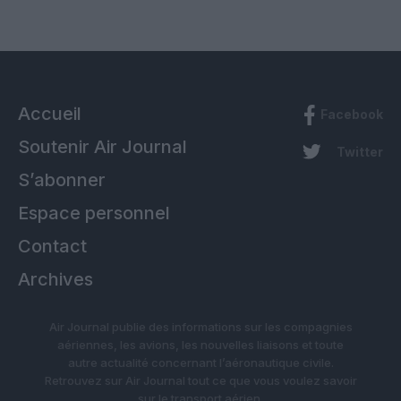
Accueil
Facebook
Soutenir Air Journal
Twitter
S’abonner
Espace personnel
Contact
Archives
Air Journal publie des informations sur les compagnies
aériennes, les avions, les nouvelles liaisons et toute
autre actualité concernant l’aéronautique civile.
Retrouvez sur Air Journal tout ce que vous voulez savoir
sur le transport aérien.