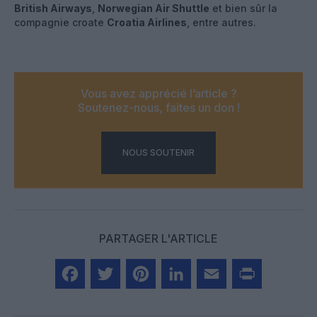
British Airways
,
Norwegian Air Shuttle
et bien sûr la
compagnie croate
Croatia Airlines
, entre autres.
Vous avez apprécié l’article ?
Soutenez-nous, faites un don !
NOUS SOUTENIR
PARTAGER L'ARTICLE
Facebook
Twitter
Pinterest
LinkedIn
Email
Print