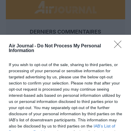
DERNIERS COMMENTAIRES
Air Journal -
Do Not Process My Personal
Information
Mathématiques
a commenté l'article :
19 h 23 sans escale : le Boeing 777F de National
If you wish to opt-out of the sale, sharing to third parties, or
Airlines relie l’Écosse à l’Australie
processing of your personal or sensitive information for
targeted advertising by us, please use the below opt-out
section to confirm your selection. Please note that after your
Badissi novembri
a commenté l'article :
opt-out request is processed you may continue seeing
interest-based ads based on personal information utilized by
Nice–Corse : ces vols électriques qui se profilent à
us or personal information disclosed to third parties prior to
l’horizon 2030
your opt-out. You may separately opt-out of the further
disclosure of your personal information by third parties on the
IAB’s list of downstream participants. This information may
also be disclosed by us to third parties on the
IAB’s List of
aeroflot