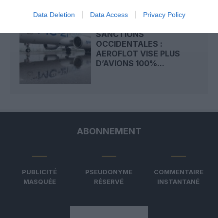
Data Deletion
Data Access
Privacy Policy
SANCTIONS
OCCIDENTALES :
AEROFLOT VISE PLUS
D’AVIONS 100%...
ABONNEMENT
PUBLICITÉ
PSEUDONYME
COMMENTAIRE
MASQUÉE
RÉSERVÉ
INSTANTANÉ