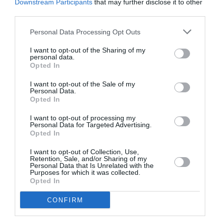
Downstream Participants
that may further disclose it to other
third parties.
LIRE AUSSI
Personal Data Processing Opt Outs
I want to opt-out of the Sharing of my
personal data.
Opted In
AEROFLOT PRÊTE À
COMMANDER 90
I want to opt-out of the Sale of my
MONOCOULOIRS MC‑21
Personal Data.
POUR ACCÉLÉRER...
Opted In
I want to opt-out of processing my
Personal Data for Targeted Advertising.
Opted In
I want to opt-out of Collection, Use,
Retention, Sale, and/or Sharing of my
Personal Data that Is Unrelated with the
RUSSIE : LA PÉNURIE DE
Purposes for which it was collected.
KÉROSÈNE PERTURBE LE
Opted In
TRAFIC AÉRIEN...
CONFIRM