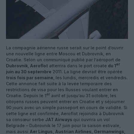
La compagnie aérienne russe serait sur le point d’ouvrir
une nouvelle ligne entre Moscou et Dubrovnik, en
Croatie. Selon un communiqué publié par l’aéroport de
er
Dubrovnik
,
Aeroflot
atterrira dans le port croate
du 1
juin au 30 septembre
2011. La ligne devrait être opérée
trois fois par semaine
, les lundis, mercredis et vendredis.
Cette annonce fait suite à la levée temporaire des
restrictions de visa pour les Russes voulant entrer en
er
Croatie. Depuis le 1
avril et jusqu’au 31 octobre, les
citoyens russes peuvent entrer en Croatie et y séjourner
90 jours avec un simple passeport en cours de validité. Si
cette ligne est confirmée, Aeroflot rejoindra à Dubrovnik
sa consœur serbe
JAT Airways
qui ouvrira un vol
Belgrade – Dubrovnik le 17 juin pour la saison estivale,
mais aussi
Aer Lingus
,
Austrian Airlines
,
Germanwings
,