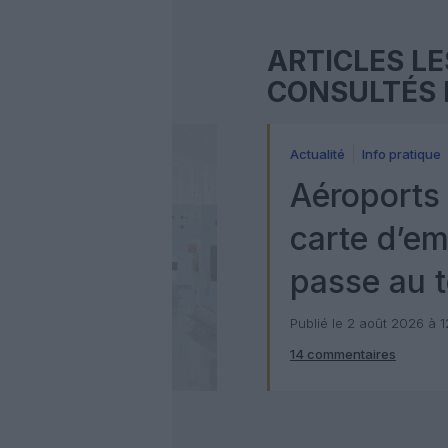
ARTICLES LE
CONSULTÉS 
Actualité
Info pratique
Aéroports 
carte d’e
passe au t
numérique
Publié le 2 août 2026 à 
14 commentaires
Check