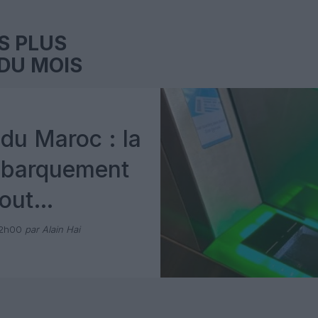
S PLUS
DU MOIS
du Maroc : la
mbarquement
out
 avec Pax
12h00
par Alain Hai