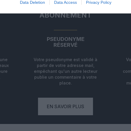
Data Deletion
Data Access
Privacy Policy
ABONNEMENT
PSEUDONYME
RÉSERVÉ
'une
Votre pseudonyme est validé à
Vo
deaux
partir de votre adresse mail,
eure
empêchant qu'un autre lecteur
com
.
publie un commentaire à votre
place.
mo
EN SAVOIR PLUS