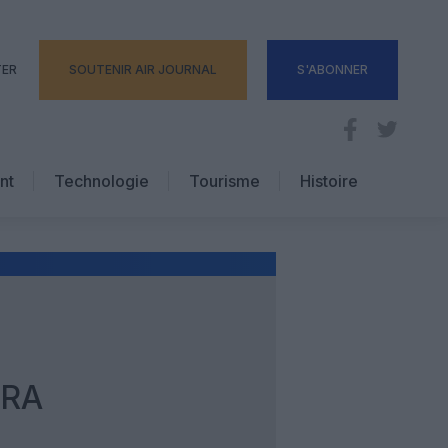
TER
SOUTENIR AIR JOURNAL
S'ABONNER
nt
Technologie
Tourisme
Histoire
Pratique
Hôtellerie
Voyages d’affaires
ERA