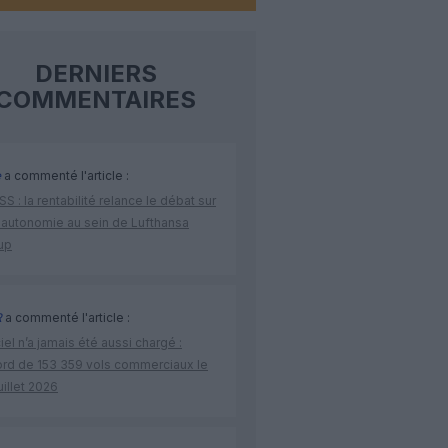
DERNIERS
COMMENTAIRES
e
a commenté l'article :
S : la rentabilité relance le débat sur
 autonomie au sein de Lufthansa
up
R
a commenté l'article :
iel n’a jamais été aussi chargé :
ord de 153 359 vols commerciaux le
uillet 2026