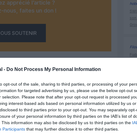
z apprécié l’article ?
hobl
-nous, faites un don !
SWIS
son
Gro
OUS SOUTENIR
Filo
Fia
ano
attr
l -
Do Not Process My Personal Information
to opt-out of the sale, sharing to third parties, or processing of your per
Facebook
Twitter
Pinterest
LinkedIn
Email
Print
formation for targeted advertising by us, please use the below opt-out s
compagn
r selection. Please note that after your opt-out request is processed y
eing interest-based ads based on personal information utilized by us or
disclosed to third parties prior to your opt-out. You may separately opt-
un commentaire !
losure of your personal information by third parties on the IAB’s list of
. This information may also be disclosed by us to third parties on the
IA
Participants
that may further disclose it to other third parties.
ER UN COMMENTAIRE