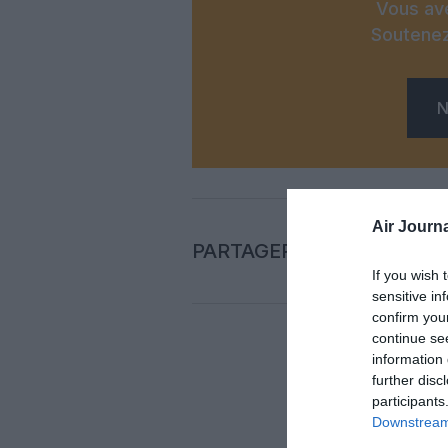
Vous ave
Soutenez
N
Air Journa
PARTAGER L'ARTICLE
If you wish 
sensitive in
confirm you
continue se
information 
Auc
further disc
participants
Downstream 
LAISS