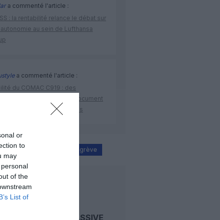
ar
a commenté l'article :
S : la rentabilité relance le débat sur
 autonomie au sein de Lufthansa
up
ustyle
a commenté l'article :
bilité du COMAC C919 : des
malies signalées dans un document
ibué à China Southern Airlines
sonal or
ection to
ie aérienne
Grèce
grève
ou may
 personal
out of the
LIRE AUSSI
 downstream
B’s List of
GRÈVE MASSIVE