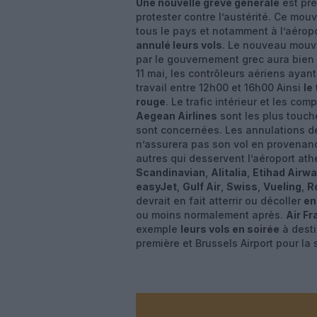
Une nouvelle grève générale
est pr
protester contre l’austérité. Ce mou
tous le pays et notamment à l’aérop
annulé leurs vols
. Le nouveau mouve
par le gouvernement grec aura bien s
11 mai, les contrôleurs aériens ayant
travail entre 12h00 et 16h00 Ainsi
le
rouge
. Le trafic intérieur et les c
Aegean Airlines
sont les plus touc
sont concernées. Les annulations d
n’assurera pas son vol en provenance
autres qui desservent l’aéroport ath
Scandinavian
,
Alitalia
,
Etihad Airw
easyJet
,
Gulf Air
,
Swiss
,
Vueling
,
R
devrait en fait atterrir ou décoller
en
ou moins normalement après.
Air Fr
exemple
leurs vols en soirée
à desti
première et Brussels Airport pour la