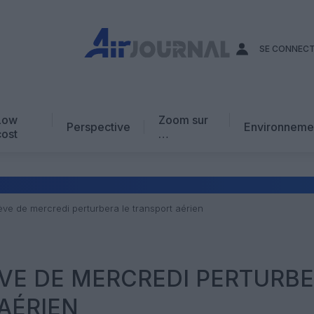
SE CONNEC
Low
Zoom sur
Perspective
Environneme
cost
…
Edito
En chiffres
Avis d’expert
ève de mercredi perturbera le transport aérien
AJ Académie
Vidéo
ÈVE DE MERCREDI PERTURB
AÉRIEN