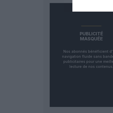
PUBLICITÉ
MASQUÉE
Nos abonnés bénéficient d
navigation fluide sans ban
publicitaires pour une meill
lecture de nos contenus