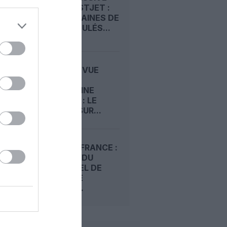
CHEZ WESTJET :
DES CENTAINES DE
VOLS ANNULÉS...
GRÈVE EN VUE
CHEZ LA
CANADIENNE
WESTJET : LE
CONFLIT SUR...
EASYJET FRANCE :
LA GRÈVE DU
PERSONNEL DE
CABINE SE
PRÉCISE,...