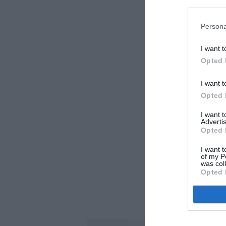
Persona
I want t
Opted 
I want t
Opted 
I want 
Advertis
Opted 
I want t
of my P
was col
Opted 