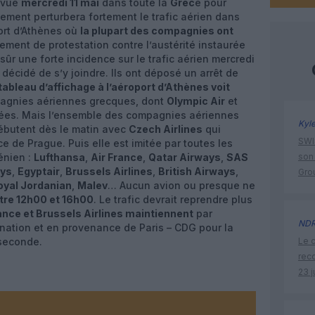
évue
mercredi 11 mai
dans toute la
Grèc
e pour
vement perturbera fortement le trafic aérien dans
ort d’Athènes où
la plupart des compagnies ont
ment de protestation contre l’austérité instaurée
ûr une forte incidence sur le trafic aérien mercredi
 décidé de s’y joindre. Ils ont déposé un arrêt de
 tableau d’affichage à l’aéroport d’Athènes voit
ompagnies aériennes grecques, dont
Olympic Air
et
hées. Mais l’ensemble des compagnies aériennes
Kyl
ébutent dès le matin avec
Czech Airlines
qui
SWIS
 de Prague. Puis elle est imitée par toutes les
énien :
Lufthansa
,
Air France
,
Qatar Airways
,
SAS
son
ays
,
Egyptair
,
Brussels Airlines
,
British Airways
,
Gro
oyal Jordanian
,
Malev
… Aucun avion ou presque ne
tre 12h00 et 16h00
. Le trafic devrait reprendre plus
ance et Brussels Airlines maintiennent
par
ND
nation et en provenance de Paris – CDG pour la
 seconde.
Le c
rec
23 j