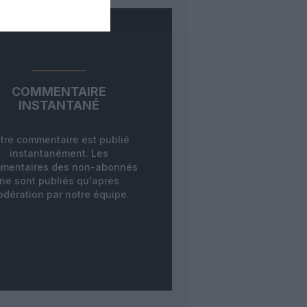
COMMENTAIRE
INSTANTANÉ
tre commentaire est publié
instantanément. Les
mentaires des non-abonnés
ne sont publiés qu'après
dération par notre équipe.