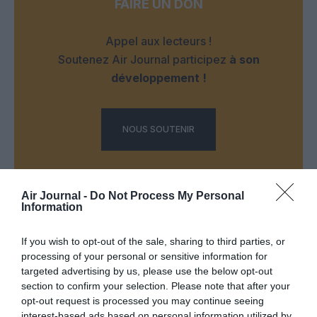
FAIRE UN DON
Appel aux lecteurs !
Soutenez Air Journal participez
à son
développement !
NOUS SOUTENIR
Air Journal -
Do Not Process My Personal
Information
If you wish to opt-out of the sale, sharing to third parties, or
DERNIERS COMMENTAIRES
processing of your personal or sensitive information for
targeted advertising by us, please use the below opt-out
section to confirm your selection. Please note that after your
Manfou
a commenté l'article :
opt-out request is processed you may continue seeing
interest-based ads based on personal information utilized by