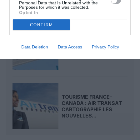
Personal Data that Is Unrelated with the
Purposes for which it was collected.
Opted In
CONFIRM
DE TORONTO À TIRANA,
DE MONTRÉAL À AGADIR,
Data Deletion
Data Access
Privacy Policy
REYKJAVIK ET...
TOURISME FRANCE–
CANADA : AIR TRANSAT
CARTOGRAPHIE LES
NOUVELLES...