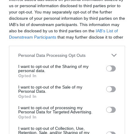
Pyramides, croisières et mer Rouge : l’Égypte mise sur
us or personal information disclosed to third parties prior to
une saison record malgré le contexte géopolitique
your opt-out. You may separately opt-out of the further
disclosure of your personal information by third parties on the
IAB’s list of downstream participants. This information may
TFFRYYZ
a commenté l'article :
also be disclosed by us to third parties on the
IAB’s List of
Pointe‑à‑Pitre – Panama City : Air France ouvre un pont
Downstream Participants
that may further disclose it to other
aérien vers l’Amérique latine
third parties.
Personal Data Processing Opt Outs
I want to opt-out of the Sharing of my
air transat
personal data.
Opted In
I want to opt-out of the Sale of my
LIRE AUSSI
Personal Data.
Opted In
I want to opt-out of processing my
Personal Data for Targeted Advertising.
MONTRÉAL–DAKAR AU
Opted In
SÉNÉGAL : AIR TRANSAT
I want to opt-out of Collection, Use,
PROLONGE SA LIAISON...
Retention, Sale, and/or Sharing of my