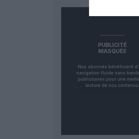
PUBLICITÉ
MASQUÉE
Nos abonnés bénéficient d
navigation fluide sans ban
publicitaires pour une meill
lecture de nos contenus