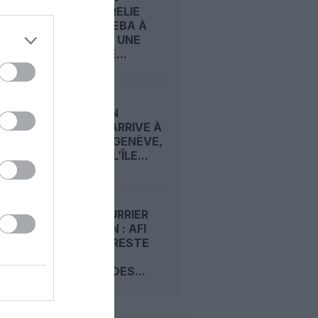
AIRLINES RELIE
ADDIS-ABEBA À
MAURICE : UNE
NOUVELLE...
ETHIOPIAN
AIRLINES ARRIVE À
LYON VIA GENÈVE,
DESSERT L’ÎLE...
LONG‑COURRIER
MAURICIEN : AFI
KLM E&M RESTE
AUX
COMMANDES...