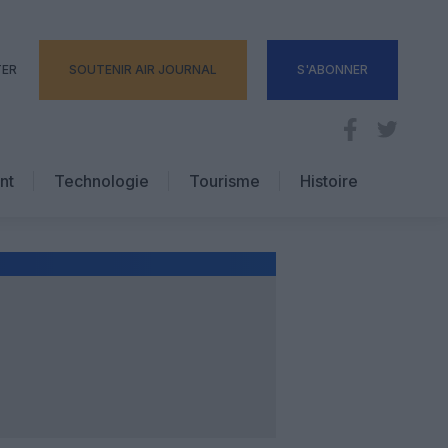
TER
SOUTENIR AIR JOURNAL
S'ABONNER
nt
Technologie
Tourisme
Histoire
Pratique
Hôtellerie
Voyages d’affaires