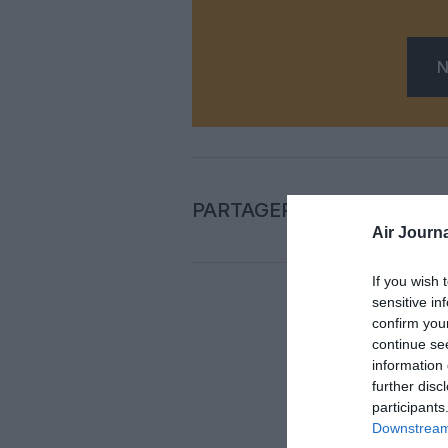
N
PARTAGER L'ARTICLE
Air Journa
If you wish 
sensitive in
confirm you
Auc
continue se
information 
further disc
LAISS
participants
Downstream 