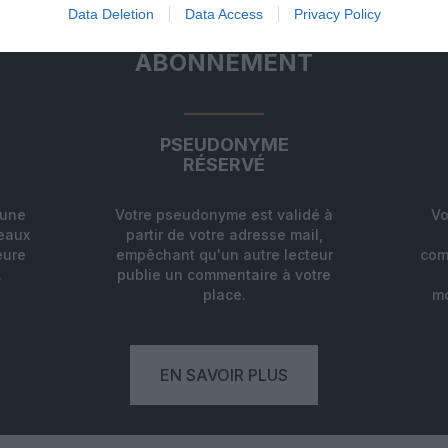
Data Deletion
Data Access
Privacy Policy
ABONNEMENT
PSEUDONYME
RÉSERVÉ
'une
Votre pseudonyme est validé à
Vo
deaux
partir de votre adresse mail,
eure
empêchant qu'un autre lecteur
com
.
publie un commentaire à votre
place.
mo
EN SAVOIR PLUS