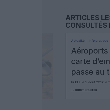
ARTICLES LE
CONSULTÉS 
Actualité
Info pratique
Aéroports 
carte d’e
passe au t
numérique
Publié le 2 août 2026 à 
12 commentaires
Check