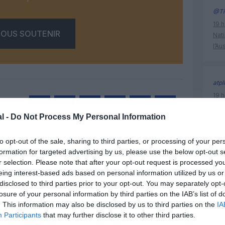
@Ti
19 h
OUS SOUTENIR
Nati
l’Au
atpl
19 h
Nati
l -
Do Not Process My Personal Information
l’Au
Facebook
Twitter
Pinterest
LinkedIn
Email
Print
to opt-out of the sale, sharing to third parties, or processing of your per
formation for targeted advertising by us, please use the below opt-out s
ile mauri
r selection. Please note that after your opt-out request is processed y
un commentaire !
eing interest-based ads based on personal information utilized by us or
disclosed to third parties prior to your opt-out. You may separately opt-
losure of your personal information by third parties on the IAB’s list of
ER UN COMMENTAIRE
. This information may also be disclosed by us to third parties on the
IA
Participants
that may further disclose it to other third parties.