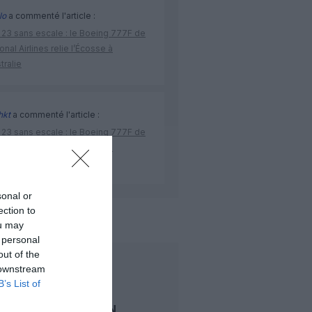
lo
a commenté l'article :
 23 sans escale : le Boeing 777F de
onal Airlines relie l’Écosse à
stralie
hkt
a commenté l'article :
 23 sans escale : le Boeing 777F de
onal Airlines relie l’Écosse à
stralie
sonal or
ection to
ce
Transaero
ou may
 personal
out of the
LIRE AUSSI
 downstream
B’s List of
ETHIOPIAN