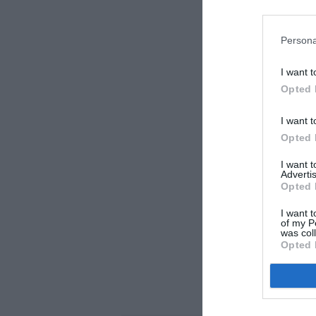
Persona
I want t
Opted 
I want t
Opted 
I want 
Advertis
Opted 
I want t
of my P
was col
Opted 