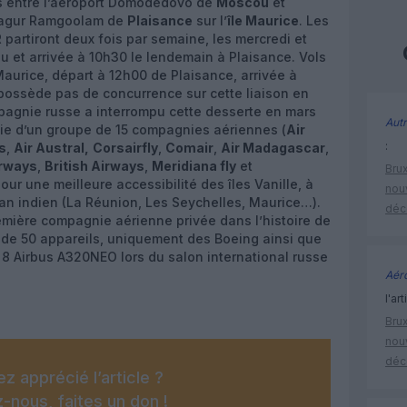
ts entre l’aéroport Domodedovo de
Moscou
et
osagur Ramgoolam de
Plaisance
sur l’
île Maurice
. Les
partiront deux fois par semaine, les mercredi et
 et arrivée à 10h30 le lendemain à Plaisance. Vols
e Maurice, départ à 12h00 de Plaisance, arrivée à
ossède pas de concurrence sur cette liaison en
pagnie russe a interrompu cette desserte en mars
Autr
rtie d’un groupe de 15 compagnies aériennes (
Air
:
s
,
Air Austral,
Corsairfly
,
Comair
,
Air Madagascar
,
irways
,
British Airways
,
Meridiana fly
et
Brux
ur une meilleure accessibilité des îles Vanille, à
nouv
éan indien (La Réunion, Les Seychelles, Maurice…).
déc
emière compagnie aérienne privée dans l’histoire de
e de 50 appareils, uniquement des Boeing ainsi que
8 Airbus A320NEO lors du salon international russe
Aéro
l'art
Brux
nouv
déc
z apprécié l’article ?
-nous, faites un don !