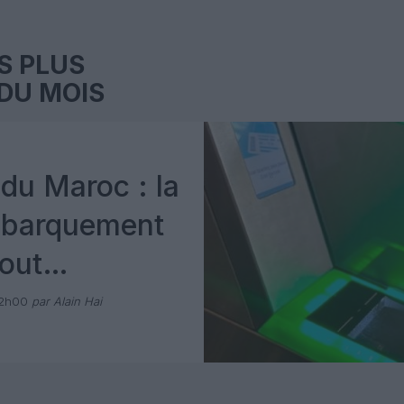
S PLUS
DU MOIS
du Maroc : la
mbarquement
out
 avec Pax
12h00
par Alain Hai