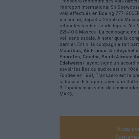
Transaero reprendra ses vols direc
l’aéroport international Sir Seewo
vols effectués en Boeing 777-200ER 
dimanche, départ à 23h50 de Moscou
retour les lundi et jeudi depuis l’îl
22h40 à Moscou. La compagnie ne p
vol sans escale. A noter que la com
dernier. Enfin, la compagnie fait pa
Mauritius
,
Air France
,
Air Seychelle
Emirates
,
Condor
,
South African A
Edelweiss
) ayant signé un accord po
savoir les îles du sud ouest de l’Oc
Fondée en 1991, Transaero est la pr
la Russie. Elle opère avec une flott
3 Tupolev mais vient de commander 
MAKS.
Vous ave
Soutenez