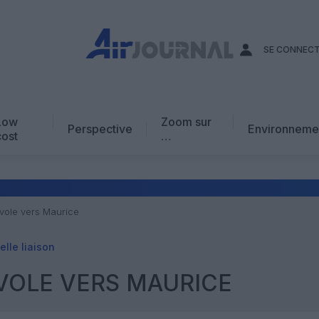
SE CONNEC
Low
Zoom sur
Perspective
Environneme
cost
…
Edito
En chiffres
Avis d’expert
vole vers Maurice
AJ Académie
lle liaison
Vidéo
VOLE VERS MAURICE