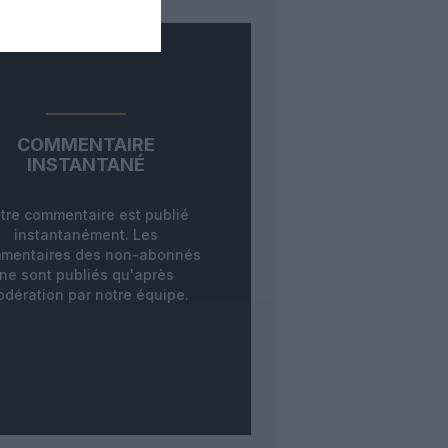
COMMENTAIRE
INSTANTANÉ
tre commentaire est publié
instantanément. Les
mentaires des non-abonnés
ne sont publiés qu'après
dération par notre équipe.