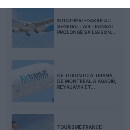
MONTRÉAL–DAKAR AU
SÉNÉGAL : AIR TRANSAT
PROLONGE SA LIAISON...
DE TORONTO À TIRANA,
DE MONTRÉAL À AGADIR,
REYKJAVIK ET...
TOURISME FRANCE–