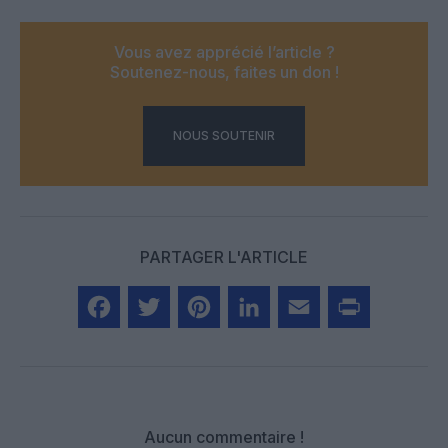
Vous avez apprécié l’article ?
Soutenez-nous, faites un don !
NOUS SOUTENIR
PARTAGER L'ARTICLE
Facebook
Twitter
Pinterest
LinkedIn
Email
Print
Aucun commentaire !