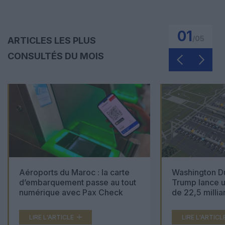
01
/
05
ARTICLES LES PLUS
CONSULTÉS DU MOIS
Aéroports du Maroc : la carte
Washington Du
d’embarquement passe au tout
Trump lance u
numérique avec Pax Check
de 22,5 millia
LIRE L'ARTICLE
LIRE L'ARTICL