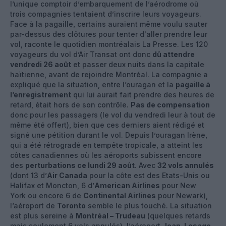
l’unique comptoir d’embarquement de l’aérodrome où
trois compagnies tentaient d’inscrire leurs voyageurs.
Face à la pagaille, certains auraient même voulu sauter
par-dessus des clôtures pour tenter d'aller prendre leur
vol, raconte le quotidien montréalais La Presse. Les 120
voyageurs du vol d’Air Transat ont donc
dû attendre
vendredi 26 août
et passer deux nuits dans la capitale
haïtienne, avant de rejoindre Montréal. La compagnie a
expliqué que la situation, entre l’ouragan et la
pagaille à
l’enregistrement
qui lui aurait fait prendre des heures de
retard, était hors de son contrôle.
Pas de compensation
donc pour les passagers (le vol du vendredi leur à tout de
même été offert), bien que ces derniers aient rédigé et
signé une pétition durant le vol. Depuis l’ouragan Irène,
qui a été rétrogradé en tempête tropicale, a atteint les
côtes canadiennes où les aéroports subissent encore
des
perturbations ce lundi 29 août
. Avec
32 vols annulés
(dont 13 d’
Air Canada
pour la côte est des Etats-Unis ou
Halifax et Moncton, 6 d’
American Airlines
pour New
York ou encore 6 de
Continental Airlines
pour Newark),
l’aéroport de
Toronto
semble le plus touché. La situation
est plus sereine à
Montréal – Trudeau
(quelques retards
mais seulement 6 vols annulés), l’aéroport
Jean-Lesage