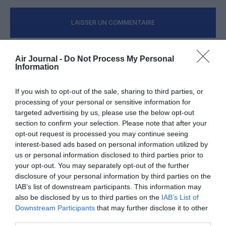
LAISSER UN COMMENTAIRE
Air Journal -
Do Not Process My Personal
FAIRE UN DON
Information
If you wish to opt-out of the sale, sharing to third parties, or
Appel aux lecteurs !
processing of your personal or sensitive information for
Soutenez Air Journal participez
à son
targeted advertising by us, please use the below opt-out
développement !
section to confirm your selection. Please note that after your
opt-out request is processed you may continue seeing
interest-based ads based on personal information utilized by
us or personal information disclosed to third parties prior to
NOUS SOUTENIR
your opt-out. You may separately opt-out of the further
disclosure of your personal information by third parties on the
IAB’s list of downstream participants. This information may
also be disclosed by us to third parties on the
IAB’s List of
Downstream Participants
that may further disclose it to other
third parties.