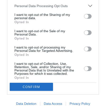
Personal Data Processing Opt Outs
DERNIERS COMMENTAIRES
I want to opt-out of the Sharing of my
personal data.
Opted In
SERGE13
a commenté l'article :
Flynas ouvre une ligne directe entre Médine et
I want to opt-out of the Sale of my
Personal Data.
Bruxelles
Opted In
I want to opt-out of processing my
Personal Data for Targeted Advertising.
Yahman971
a commenté l'article :
Opted In
Le ciel n’a jamais été aussi chargé : record de 153 359
I want to opt-out of Collection, Use,
vols commerciaux le 23 juillet 2026
Retention, Sale, and/or Sharing of my
Personal Data that Is Unrelated with the
Purposes for which it was collected.
Opted In
air transat
haiti
ouragan
CONFIRM
LIRE AUSSI
Data Deletion
Data Access
Privacy Policy