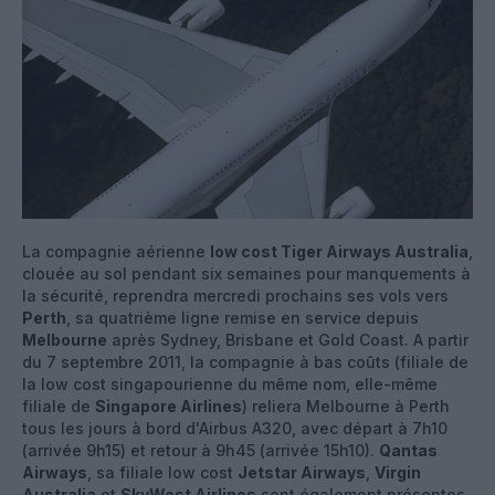
La compagnie aérienne
low cost Tiger Airways Australia
,
clouée au sol pendant six semaines pour manquements à
la sécurité, reprendra mercredi prochains ses vols vers
Perth
, sa quatrième ligne remise en service depuis
Melbourne
après Sydney, Brisbane et Gold Coast. A partir
du 7 septembre 2011, la compagnie à bas coûts (filiale de
la low cost singapourienne du même nom, elle-même
filiale de
Singapore Airlines
) reliera Melbourne à Perth
tous les jours à bord d'Airbus A320, avec départ à 7h10
(arrivée 9h15) et retour à 9h45 (arrivée 15h10).
Qantas
Airways
, sa filiale low cost
Jetstar Airways
,
Virgin
Australia
et
SkyWest Airlines
sont également présentes