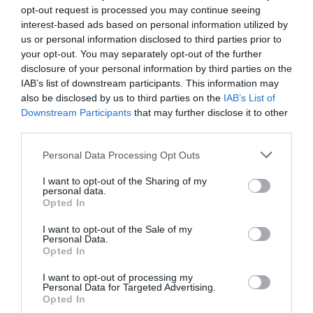
opt-out request is processed you may continue seeing
Jmp
a commenté l'article :
interest-based ads based on personal information utilized by
19 h 23 sans escale : le Boeing 777F de National
us or personal information disclosed to third parties prior to
Airlines relie l’Écosse à l’Australie
your opt-out. You may separately opt-out of the further
disclosure of your personal information by third parties on the
IAB’s list of downstream participants. This information may
also be disclosed by us to third parties on the
IAB’s List of
Le Monégasque du sud de la France
a commenté l'article
Downstream Participants
that may further disclose it to other
:
third parties.
Aéroports du Maroc : la carte d’embarquement passe
au tout numérique avec Pax Check
Personal Data Processing Opt Outs
I want to opt-out of the Sharing of my
personal data.
Opted In
Australie
sécurité aérienne
Tiger Airways
I want to opt-out of the Sale of my
Personal Data.
Opted In
LIRE AUSSI
I want to opt-out of processing my
Personal Data for Targeted Advertising.
Opted In