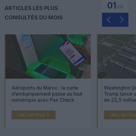
01
/
05
ARTICLES LES PLUS
CONSULTÉS DU MOIS
Aéroports du Maroc : la carte
Washington Du
d’embarquement passe au tout
Trump lance u
numérique avec Pax Check
de 22,5 millia
LIRE L'ARTICLE
LIRE L'ARTICL