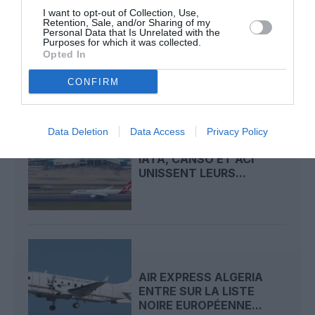
SWISS : UN ÉTUI
I want to opt-out of Collection, Use,
D’ÉCOUTEURS À
Retention, Sale, and/or Sharing of my
L’ORIGINE DE
Personal Data that Is Unrelated with the
Purposes for which it was collected.
DÉROUTEMENT DU...
Opted In
CONFIRM
Data Deletion
Data Access
Privacy Policy
SÉCURITÉ DES PISTES :
IATA, CANSO ET ACI
UNISSENT LEURS...
AIR EXPRESS ALGERIA
ENTRE SUR LA LISTE
NOIRE EUROPÉENNE...