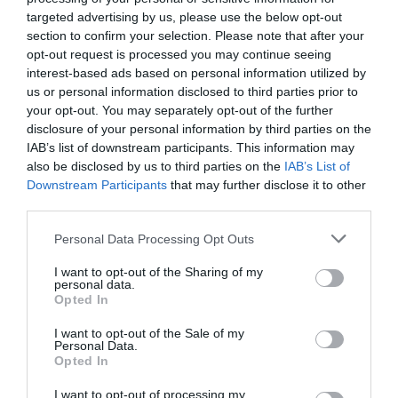
targeted advertising by us, please use the below opt-out
section to confirm your selection. Please note that after your
opt-out request is processed you may continue seeing
DERNIERS COMMENTAIRES
interest-based ads based on personal information utilized by
us or personal information disclosed to third parties prior to
your opt-out. You may separately opt-out of the further
Ah Bon ?
a commenté l'article :
disclosure of your personal information by third parties on the
IAB’s list of downstream participants. This information may
SWISS : la rentabilité relance le débat sur son
also be disclosed by us to third parties on the
IAB’s List of
autonomie au sein de Lufthansa Group
Downstream Participants
that may further disclose it to other
third parties.
Ah Bon ?
a commenté l'article :
Personal Data Processing Opt Outs
Insolite : le Pentagone publie de nouvelles vidéos
I want to opt-out of the Sharing of my
d’OVNI
personal data.
Opted In
I want to opt-out of the Sale of my
Personal Data.
boeing
boeing 747-8
Opted In
I want to opt-out of processing my