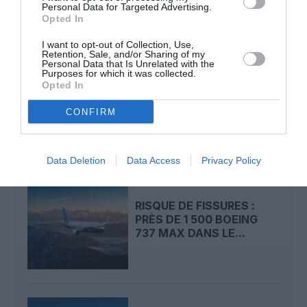
Personal Data for Targeted Advertising.
LIRE AUSSI
Opted In
I want to opt-out of Collection, Use,
Retention, Sale, and/or Sharing of my
Personal Data that Is Unrelated with the
Purposes for which it was collected.
LIVRAISONS D’AVIONS AU
Opted In
PREMIER SEMESTRE 2026
: AIRBUS ET...
CONFIRM
Data Deletion
Data Access
Privacy Policy
RISQUE DE FISSURES :
PRÈS DE 1 500 BOEING
737 MAX DANS LE...