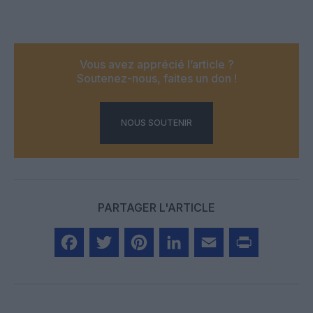
Vous avez apprécié l’article ?
Soutenez-nous, faites un don !
NOUS SOUTENIR
PARTAGER L'ARTICLE
Facebook
Twitter
Pinterest
LinkedIn
Email
Print