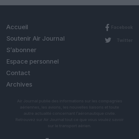
Accueil
Facebook
Soutenir Air Journal
Twitter
S’abonner
Espace personnel
Contact
Archives
Air Journal publie des informations sur les compagnies
aériennes, les avions, les nouvelles liaisons et toute
autre actualité concernant l’aéronautique civile.
Retrouvez sur Air Journal tout ce que vous voulez savoir
sur le transport aérien.