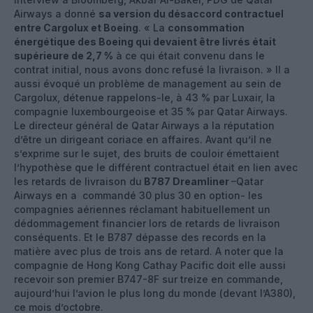
Airways a donné
sa version du désaccord contractuel
entre Cargolux et Boeing
. « La
consommation
énergétique des Boeing qui devaient être livrés était
supérieure de 2,7 %
à ce qui était convenu dans le
contrat initial, nous avons donc refusé la livraison. » Il a
aussi évoqué un problème de management au sein de
Cargolux, détenue rappelons-le, à 43 % par Luxair, la
compagnie luxembourgeoise et 35 % par Qatar Airways.
Le directeur général de Qatar Airways a la réputation
d’être un dirigeant coriace en affaires. Avant qu’il ne
s’exprime sur le sujet, des bruits de couloir émettaient
l’hypothèse que le différent contractuel était en lien avec
les retards de livraison du
B787 Dreamliner
–Qatar
Airways en a commandé 30 plus 30 en option- les
compagnies aériennes réclamant habituellement un
dédommagement financier lors de retards de livraison
conséquents. Et le B787 dépasse des records en la
matière avec plus de trois ans de retard. A noter que la
compagnie de Hong Kong Cathay Pacific doit elle aussi
recevoir son premier B747-8F sur treize en commande,
aujourd’hui l’avion le plus long du monde (devant l’A380),
ce mois d’octobre.