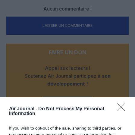
Aucun commentaire !
LAISSER UN COMMENTAIRE
FAIRE UN DON
Appel aux lecteurs !
Soutenez Air Journal participez
à son
développement !
NOUS SOUTENIR
Air Journal -
Do Not Process My Personal
Information
If you wish to opt-out of the sale, sharing to third parties, or
processing of your personal or sensitive information for