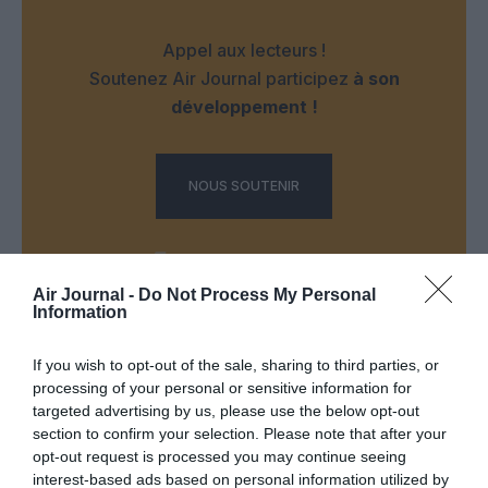
Appel aux lecteurs !
Soutenez Air Journal participez
à son
développement !
NOUS SOUTENIR
Air Journal -
Do Not Process My Personal
Information
DERNIERS COMMENTAIRES
If you wish to opt-out of the sale, sharing to third parties, or
processing of your personal or sensitive information for
targeted advertising by us, please use the below opt-out
section to confirm your selection. Please note that after your
NDR
a commenté l'article :
opt-out request is processed you may continue seeing
Contrôles aux frontières entre l’Espagne et l’Italie : des
interest-based ads based on personal information utilized by