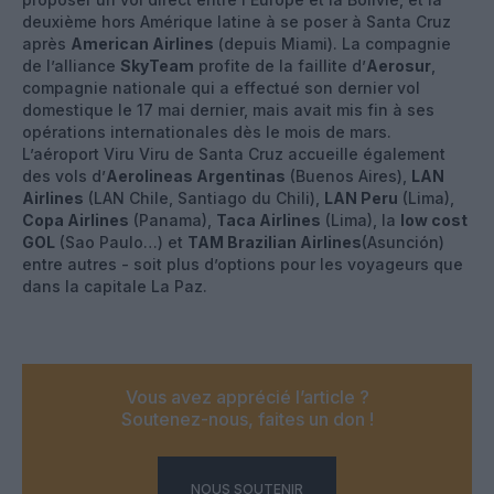
deuxième hors Amérique latine à se poser à Santa Cruz
après
American Airlines
(depuis Miami). La compagnie
de l’alliance
SkyTeam
profite de la faillite d’
Aerosur
,
compagnie nationale qui a effectué son dernier vol
domestique le 17 mai dernier, mais avait mis fin à ses
opérations internationales dès le mois de mars.
L’aéroport Viru Viru de Santa Cruz accueille également
des vols d’
Aerolineas Argentinas
(Buenos Aires),
LAN
Airlines
(LAN Chile, Santiago du Chili),
LAN Peru
(Lima),
Copa Airlines
(Panama),
Taca Airlines
(Lima), la
low cost
GOL
(Sao Paulo…) et
TAM Brazilian Airlines
(Asunción)
entre autres - soit plus d’options pour les voyageurs que
dans la capitale La Paz.
Vous avez apprécié l’article ?
Soutenez-nous, faites un don !
NOUS SOUTENIR