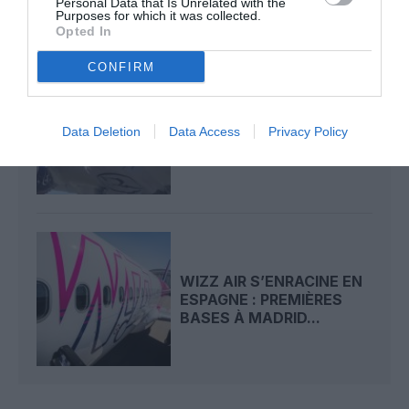
Personal Data that Is Unrelated with the
Purposes for which it was collected.
Opted In
CONFIRM
RIYADH AIR S’INVITE EN
ESPAGNE : DEUX
Data Deletion
Data Access
Privacy Policy
NOUVELLES ROUTES DE...
WIZZ AIR S’ENRACINE EN
ESPAGNE : PREMIÈRES
BASES À MADRID...