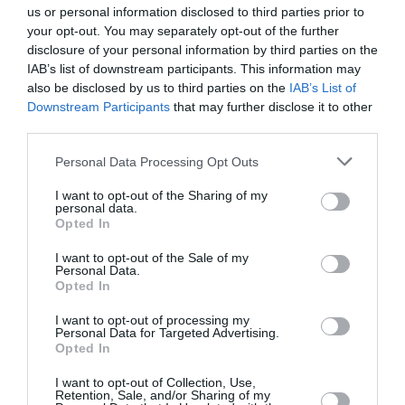
arrivées plus longues, des correspondances à risque
us or personal information disclosed to third parties prior to
your opt-out. You may separately opt-out of the further
disclosure of your personal information by third parties on the
IAB’s list of downstream participants. This information may
Serge13
a commenté l'article :
also be disclosed by us to third parties on the
IAB’s List of
Flynas ouvre une ligne directe entre Médine et
Downstream Participants
that may further disclose it to other
Bruxelles
third parties.
Personal Data Processing Opt Outs
air europa
bolivie
Madrid
I want to opt-out of the Sharing of my
personal data.
Opted In
LIRE AUSSI
I want to opt-out of the Sale of my
Personal Data.
Opted In
I want to opt-out of processing my
Personal Data for Targeted Advertising.
COLLISION ÉVITÉE DE
Opted In
JUSTESSE ENTRE UN
AIRBUS A321 D’IBERIA...
I want to opt-out of Collection, Use,
Retention, Sale, and/or Sharing of my