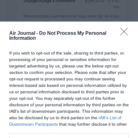
Voyagevoyage
a commenté :
8 juin 2013 - 17 h 02
min
Woaw postule a airfrance car vous avez l’air de vous
y connaitre! Mais pour le coup c’est vous qui êtes
grotesque! Vous n’avez aucune idée sur rien mais
Air Journal -
Do Not Process My Personal
vous en parle mais beaucoup d’appoint, ça ne rend
Information
pas le commentaire intelligent !!!
RÉPONDRE
If you wish to opt-out of the sale, sharing to third parties, or
processing of your personal or sensitive information for
targeted advertising by us, please use the below opt-out
section to confirm your selection. Please note that after your
opt-out request is processed you may continue seeing
FERRIER M
a commenté :
18 août 2012 - 10 h 57 min
interest-based ads based on personal information utilized by
us or personal information disclosed to third parties prior to
Qui peut me confirmer qu’on a bien pris le A380 le 18 juillet
avec un peu de retard pour Montreal, au lieu d’un 777 300
your opt-out. You may separately opt-out of the further
prévu. Bien apprécié ce vol, le confort y est.
disclosure of your personal information by third parties on the
et quel privilège de l’avoir pris.
IAB’s list of downstream participants. This information may
also be disclosed by us to third parties on the
IAB’s List of
RÉPONDRE
Downstream Participants
that may further disclose it to other
third parties.