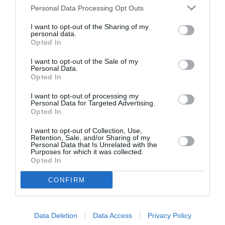
Personal Data Processing Opt Outs
LAISSER UN COMMENTAIRE
I want to opt-out of the Sharing of my
personal data.
Opted In
FAIRE UN DON
I want to opt-out of the Sale of my
Personal Data.
Opted In
Appel aux lecteurs !
I want to opt-out of processing my
Soutenez Air Journal participez
à son
Personal Data for Targeted Advertising.
développement !
Opted In
I want to opt-out of Collection, Use,
Retention, Sale, and/or Sharing of my
Personal Data that Is Unrelated with the
NOUS SOUTENIR
Purposes for which it was collected.
Opted In
CONFIRM
Data Deletion
Data Access
Privacy Policy