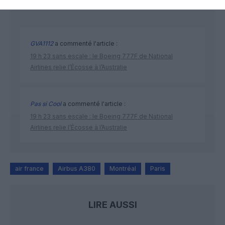
DERNIERS COMMENTAIRES
GVA1112
a commenté l'article :
19 h 23 sans escale : le Boeing 777F de National
Airlines relie l’Écosse à l’Australie
Pas si Cool
a commenté l'article :
19 h 23 sans escale : le Boeing 777F de National
Airlines relie l’Écosse à l’Australie
air france
Airbus A380
Montréal
Paris
LIRE AUSSI