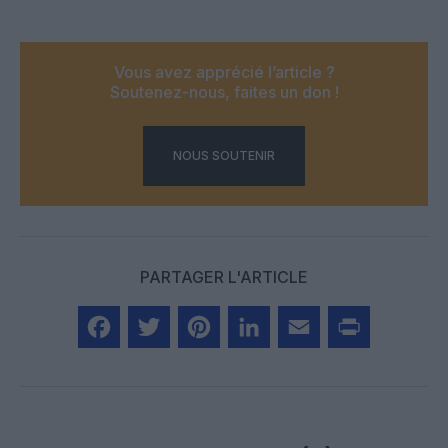
Vous avez apprécié l’article ?
Soutenez-nous, faites un don !
NOUS SOUTENIR
PARTAGER L'ARTICLE
Facebook
Twitter
Pinterest
LinkedIn
Email
Print