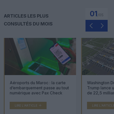
01
/
05
ARTICLES LES PLUS
CONSULTÉS DU MOIS
Aéroports du Maroc : la carte
Washington Du
d’embarquement passe au tout
Trump lance u
numérique avec Pax Check
de 22,5 millia
LIRE L'ARTICLE
LIRE L'ARTICL