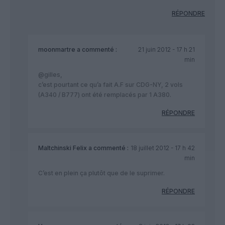
RÉPONDRE
moonmartre
a commenté :
21 juin 2012 - 17 h 21
min
@gilles,
c’est pourtant ce qu’a fait A.F sur CDG-NY, 2 vols
(A340 / B777) ont été remplacés par 1 A380.
RÉPONDRE
Maltchinski Felix
a commenté :
18 juillet 2012 - 17 h 42
min
C’est en plein ça plutôt que de le suprimer.
RÉPONDRE