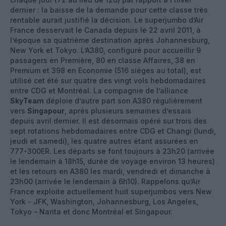
dernier : la baisse de la demande pour cette classe très
rentable aurait justifié la décision. Le superjumbo d’Air
France desservait le Canada depuis le 22 avril 2011, à
l’époque sa quatrième destination après Johannesburg,
New York et Tokyo. L’A380, configuré pour accueillir 9
passagers en Première, 80 en classe Affaires, 38 en
Premium et 398 en Economie (516 sièges au total), est
utilisé cet été sur quatre des vingt vols hebdomadaires
entre CDG et Montréal. La compagnie de l’alliance
SkyTeam
déploie d’autre part son A380 régulièrement
vers
Singapour
, après plusieurs semaines d’essais
depuis avril dernier. Il est désormais opéré sur trois des
sept rotations hebdomadaires entre CDG et Changi (lundi,
jeudi et samedi), les quatre autres étant assurées en
777-300ER. Les départs se font toujours à 23h20 (arrivée
le lendemain à 18h15, durée de voyage environ 13 heures)
et les retours en A380 les mardi, vendredi et dimanche à
23h00 (arrivée le lendemain à 6h10). Rappelons qu’Air
France exploite actuellement huit superjumbos vers New
York - JFK, Washington, Johannesburg, Los Angeles,
Tokyo – Narita et donc Montréal et Singapour.