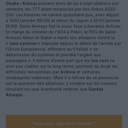
Osaka – Kansai
passera alors de six à sept rotations par
semaine, les 777 étant remplacés par des Airbus A330-
200. Les horaires ne varient quasiment pas, avec départ
à 1h30 (arrivée 16h30) et retour du Japon à 0h20 (arrivée
5h30). Qatar Airways fait là aussi face à Emirates Airlines.
En marge du sommet de l’IATA à Pékin, le PDG de Qatar
Airways Akbar al-Baker a repris ses attaques contre la
«
taxe carbone
» imposée depuis le début de l’année par
l’Union Européenne, affirmant qu’il fallait « se
débarrasser du système et prendre l’argent aux
passagers ». Il estime d’autre part que les
low cost
ne
sont pas viables sur le long terme, pointant du doigt les
difficultés rencontrées par
AirAsia
et certaines
compagnies indiennes. Mais il a refusé de se prononcer
sur la question des alliances, y compris sur les rumeurs
circulant sur une éventuelle relation ave
Qantas
Airways
…
Vous avez apprécié l’article ?