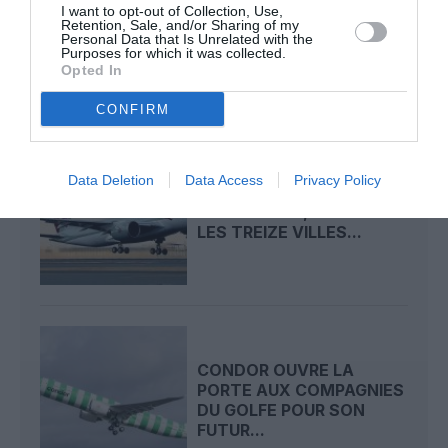
CRISE AU MOYEN-ORIENT
I want to opt-out of Collection, Use,
: L’EASA FERME ENCORE
Retention, Sale, and/or Sharing of my
Personal Data that Is Unrelated with the
UN PEU PLUS...
Purposes for which it was collected.
Opted In
CONFIRM
Data Deletion
Data Access
Privacy Policy
DJIBOUTI, HAMBOURG,
MOGADISCIO, VENISE…
LES TREIZE VILLES...
CONDOR OUVRE LA
PORTE AUX COMPAGNIES
DU GOLFE POUR SON
FUTUR...