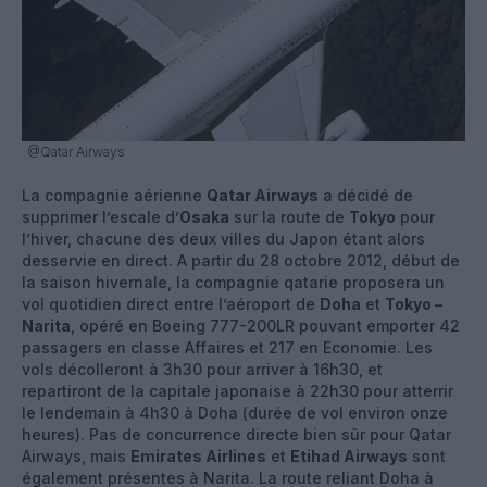
@Qatar Airways
La compagnie aérienne
Qatar Airways
a décidé de
supprimer l’escale d’
Osaka
sur la route de
Tokyo
pour
l’hiver, chacune des deux villes du Japon étant alors
desservie en direct. A partir du 28 octobre 2012, début de
la saison hivernale, la compagnie qatarie proposera un
vol quotidien direct entre l’aéroport de
Doha
et
Tokyo –
Narita
, opéré en Boeing 777-200LR pouvant emporter 42
passagers en classe Affaires et 217 en Economie. Les
vols décolleront à 3h30 pour arriver à 16h30, et
repartiront de la capitale japonaise à 22h30 pour atterrir
le lendemain à 4h30 à Doha (durée de vol environ onze
heures). Pas de concurrence directe bien sûr pour Qatar
Airways, mais
Emirates Airlines
et
Etihad Airways
sont
également présentes à Narita. La route reliant Doha à