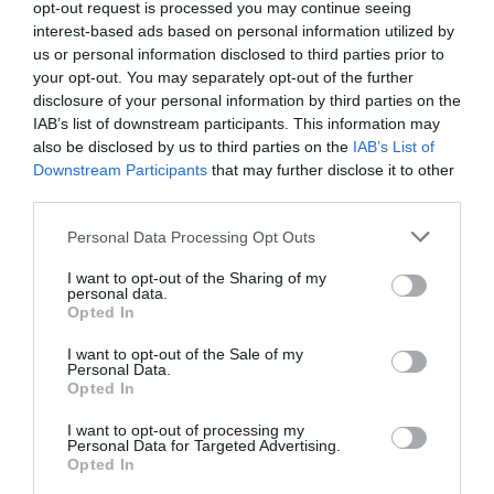
opt-out request is processed you may continue seeing
interest-based ads based on personal information utilized by
Djm
a commenté l'article :
us or personal information disclosed to third parties prior to
Après Emirates, Lufthansa remet en cause la réception
your opt-out. You may separately opt-out of the further
de Boeing 777-9 déjà construits
disclosure of your personal information by third parties on the
IAB’s list of downstream participants. This information may
also be disclosed by us to third parties on the
IAB’s List of
Downstream Participants
that may further disclose it to other
Copa
a commenté l'article :
third parties.
Pointe‑à‑Pitre – Panama City : Air France ouvre un pont
aérien vers l’Amérique latine
Personal Data Processing Opt Outs
I want to opt-out of the Sharing of my
personal data.
Opted In
doha
Osaka
Qatar airways
Tokyo
I want to opt-out of the Sale of my
Personal Data.
Opted In
LIRE AUSSI
I want to opt-out of processing my
Personal Data for Targeted Advertising.
Opted In