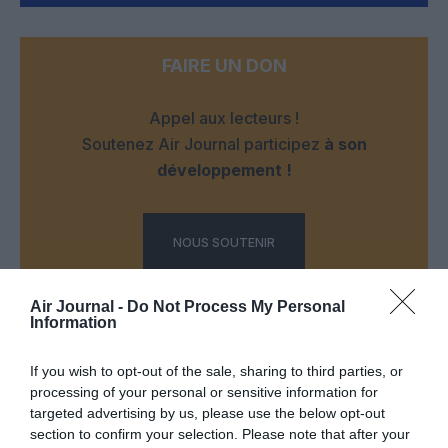
FAIRE UN DON
Appel aux lecteurs !
Soutenez Air Journal participez
à son
développement !
NOUS SOUTENIR
Air Journal -
Do Not Process My Personal
Information
If you wish to opt-out of the sale, sharing to third parties, or
processing of your personal or sensitive information for
DERNIERS COMMENTAIRES
targeted advertising by us, please use the below opt-out
section to confirm your selection. Please note that after your