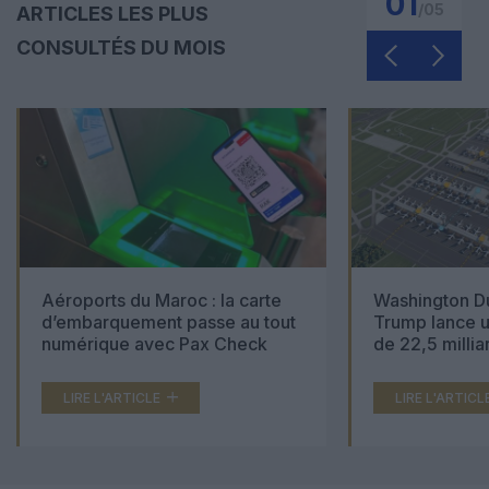
01
/
05
ARTICLES LES PLUS
CONSULTÉS DU MOIS
Aéroports du Maroc : la carte
Washington Du
d’embarquement passe au tout
Trump lance u
numérique avec Pax Check
de 22,5 millia
LIRE L'ARTICLE
LIRE L'ARTICL