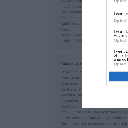
Opted 
RDCongo on a pas une compagnie aérien
mis en circulation certains font de cra
venir investir en Afrique. je sais bien le
I want t
mais nous sommes que vos frères et on 
Opted 
faut.Nous cherchons des investisseurs 
Merci
I want 
Urbain Kapoko
Advertis
Opted 
mob : +243 81 21 62 510
I want t
of my P
was col
Postanote
a commenté :
Opted 
Urbain: voilà une remarque pleine de bo
confort Européen et nous ramène à la r
dites d’une différente planète!
Sur le papier l’idée est aussi géniale qu
basent le surplus dans u n pays Africain
cet outil de transport.
C’est d’ailleurs ce que SN Brussels est e
B737-3, machines bien adaptées aux op
Le problème est que ce qu’AF recherch
flotte, mais des investisseurs, pour fai