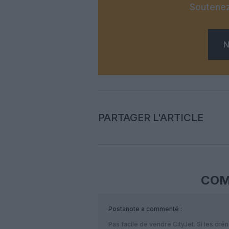
Soutenez
N
PARTAGER L'ARTICLE
COM
Postanote
a commenté :
Pas facile de vendre CityJet. Si les cré