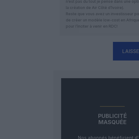
n’est pas du tout je pense dans une op
la création de Air Côté d’Ivoire).
Reste que vous avez un investisseur pot
de créer un modèle low-cost en Afrique
pour l’inciter à venir en RDC!
LAISS
PUBLICITÉ
MASQUÉE
Nos abonnés bénéficient d