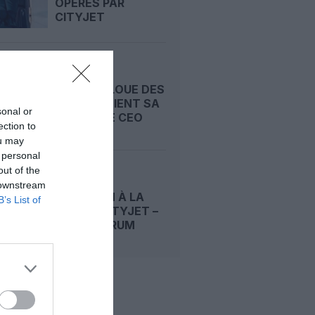
OPÉRÉS PAR
CITYJET
BRUSSELS
AIRLINES LOUE DES
AVIONS, TIENT SA
sonal or
NOUVELLE CEO
ection to
ou may
 personal
out of the
FEU VERT
 downstream
EUROPÉEN À LA
B’s List of
FUSION CITYJET –
AIR NOSTRUM