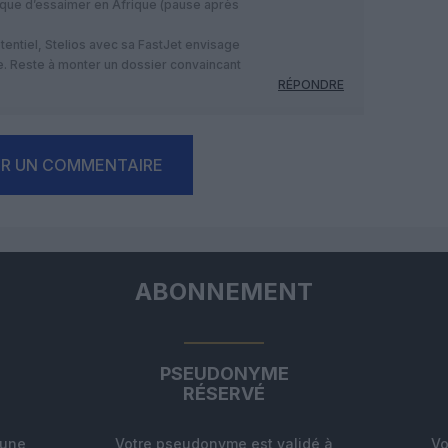
tique d’essaimer en Afrique (pause après
entiel, Stelios avec sa FastJet envisage
. Reste à monter un dossier convaincant
RÉPONDRE
ER UN COMMENTAIRE
ABONNEMENT
PSEUDONYME
RÉSERVÉ
'une
Votre pseudonyme est validé à
Vo