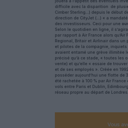
jouera à l’appétit des éventuels in
difficile avec la disparition de pl
Cimber Sterling...) depuis le début d
direction de CityJet (...) « a manda
des investisseurs. Ceci pour une
ouv
Selon le quotidien en ligne, il s’ag
par rapport à Air France alors qu’Air
Regional, Britair et Airlinair dans un
et pilotes de la compagnie, inquiets
avaient entamé une grève illimitée le 
précisé qu’à ce stade, « toutes les o
vente) et qu’elle « essaie de trouver
et de ses employés ». Créée en 199
posséder aujourd’hui une flotte de 3
été rachetée à 100 % par Air France
vols entre Paris et Dublin, Edimbour
réseau propre au départ de Londres
Vous ave