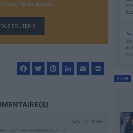
-nous, faites un don !
Boe
être
OUS SOUTENIR
Tony
Risq
Boe
être
Cityjet
Facebook
Twitter
Pinterest
LinkedIn
Email
Print
MENTAIRE(S)
17 juin 2012 - 18 h 17 min
neaux à LCY peuvent intéresser, qui va