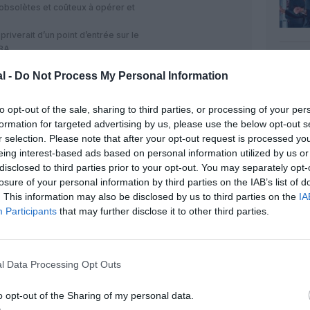
t obsolètes et coûteux à opérer et
iverait d’un point d’entrée sur le
BA.
lus performante, se dessine tout
l -
Do Not Process My Personal Information
RÉPONDRE
to opt-out of the sale, sharing to third parties, or processing of your per
formation for targeted advertising by us, please use the below opt-out s
r selection. Please note that after your opt-out request is processed y
17 juin 2012 - 20 h 19 min
eing interest-based ads based on personal information utilized by us or
la fusionner avec CityJet pour ensuite
disclosed to third parties prior to your opt-out. You may separately opt-
 était une petite compagnie indépendante
losure of your personal information by third parties on the IAB’s list of
d’Air France tout est parti à la dérive.
. This information may also be disclosed by us to third parties on the
IA
inistration, foncièrement incapable de
Participants
that may further disclose it to other third parties.
e réactif et flexible.
RÉPONDRE
l Data Processing Opt Outs
26 juin 2012 - 16 h 56 min
o opt-out of the Sharing of my personal data.
dans une même planète, chez nous en