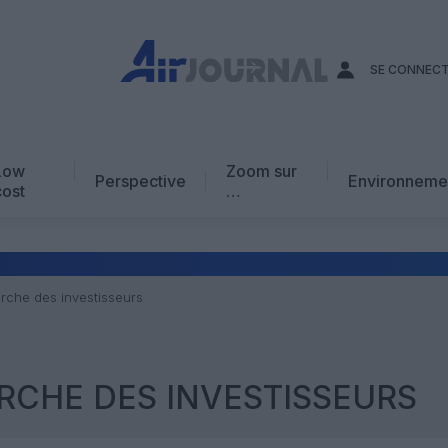
SE CONNEC
Low
Zoom sur
Perspective
Environneme
cost
…
Edito
En chiffres
Avis d’expert
erche des investisseurs
AJ Académie
Vidéo
RCHE DES INVESTISSEURS