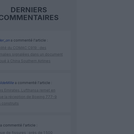
DERNIERS
COMMENTAIRES
der_on
a commenté l'article :
bilité du COMAC C919 : des
malies signalées dans un document
ibué à China Southern Airlines
ldeMille
a commenté l'article :
ès Emirates, Lufthansa remet en
se la réception de Boeing 777-9
 construits
a commenté l'article :
ue de fissures : près de 1 500