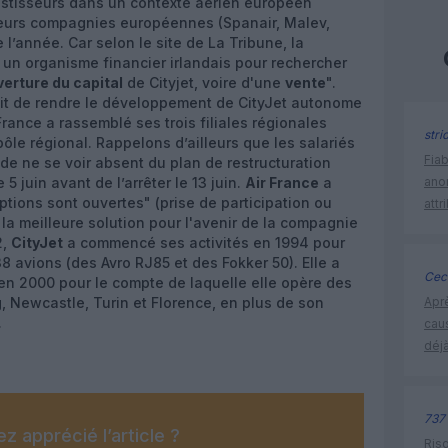
vestisseurs dans un contexte aérien européen
usieurs compagnies européennes (Spanair, Malev,
e l’année. Car selon le site de La Tribune, la
té un organisme financier irlandais pour rechercher
erture du capital
de Cityjet, voire d'une
vente
".
irait de rendre le développement de CityJet autonome
 France a rassemblé ses trois filiales régionales
stri
 pôle régional. Rappelons d’ailleurs que les salariés
Fia
 de ne se voir absent du plan de restructuration
5 juin avant de l’arrêter le 13 juin.
Air France
a
ano
ptions sont ouvertes" (prise de participation ou
attr
 la meilleure solution pour l'avenir de la compagnie
2,
CityJet
a commencé ses activités en 1994 pour
8 avions (des Avro RJ85 et des Fokker 50). Elle a
Ceci
 en 2000 pour le compte de laquelle elle opère des
g, Newcastle, Turin et Florence, en plus de son
Apr
.
cau
déjà
737
z apprécié l’article ?
Risq