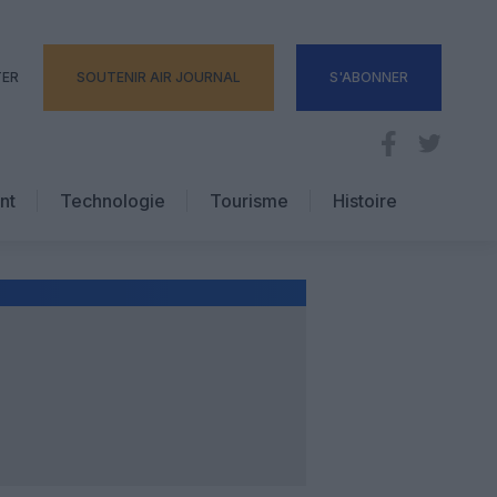
TER
SOUTENIR AIR JOURNAL
S'ABONNER
nt
Technologie
Tourisme
Histoire
Pratique
Hôtellerie
Voyages d’affaires