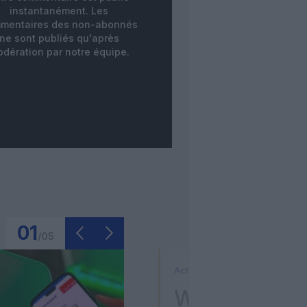
instantanément. Les
mentaires des non-abonnés
ne sont publiés qu'après
dération par notre équipe.
01
/
05
Actualité
Washington D