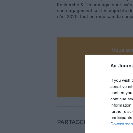
Recherche & Technologie sont axés «
son engagement sur les objectifs de 
d’ici 2020, tout en réduisant la con
Vous ave
Soutenez
Air Journa
N
If you wish 
sensitive in
confirm you
continue se
information 
further disc
participants
PARTAGER L'ARTICLE
Downstream 