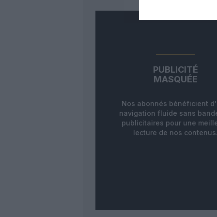
PUBLICITÉ
MASQUÉE
Nos abonnés bénéficient d
navigation fluide sans ban
publicitaires pour une meill
lecture de nos contenus