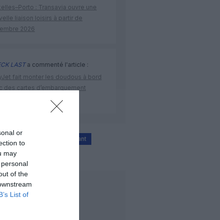
elles–Porto : Transavia ouvre une
elle liaison loisirs à partir de
embre 2026
CK LAST
a commenté l'article :
yJet fait monter les doudous à bord
c des cartes d’embarquement
iées
sonal or
da
airbus
biocarburant
ection to
ou may
nement
 personal
out of the
 downstream
LIRE AUSSI
B’s List of