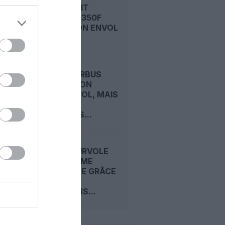
AIRBUS FAIT
VIBRER L’A350F
AVANT SON ENVOL
A350F : AIRBUS
DÉCALE SON
PREMIER VOL, MAIS
TIENT
TOUJOURS...
AIRBUS SURVOLE
LE DEUXIÈME
TRIMESTRE GRÂCE
À SES
LIVRAISONS...