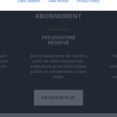
Data Deletion
Data Access
Privacy Policy
ABONNEMENT
PSEUDONYME
RÉSERVÉ
'une
Votre pseudonyme est validé à
Vo
deaux
partir de votre adresse mail,
eure
empêchant qu'un autre lecteur
com
.
publie un commentaire à votre
place.
mo
EN SAVOIR PLUS