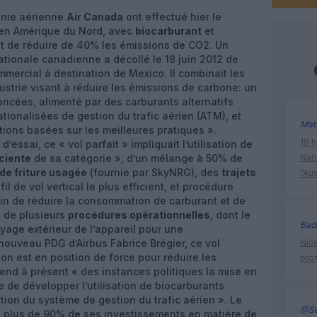
nie aérienne
Air Canada
ont effectué hier le
l en Amérique du Nord, avec
biocarburant
et
ant de réduire de 40% les émissions de CO2. Un
tionale canadienne a décollé le 18 juin 2012 de
mmercial à destination de Mexico. Il combinait les
dustrie visant à réduire les émissions de carbone: un
ncées, alimenté par des carburants alternatifs
tionalisées de gestion du trafic aérien (ATM), et
Mat
ations basées sur les meilleures pratiques ».
19 h
essai, ce « vol parfait » impliquait l’utilisation de
ciente
de sa catégorie », d’un mélange à 50% de
Nati
 de friture usagée
(fournie par SkyNRG), des
trajets
l’Au
fil de vol vertical le plus efficient, et procédure
in de réduire la consommation de carburant et de
on de plusieurs
procédures opérationnelles
, dont le
Bad
yage extérieur de l’appareil pour une
ouveau PDG d’Airbus Fabrice Brégier, ce vol
Nice
ion est en position de force pour réduire les
prof
ttend à présent « des instances politiques la mise en
 de développer l’utilisation de biocarburants
tion du système de gestion du trafic aérien ». Le
@Se
ue plus de 90% de ses investissements en matière de