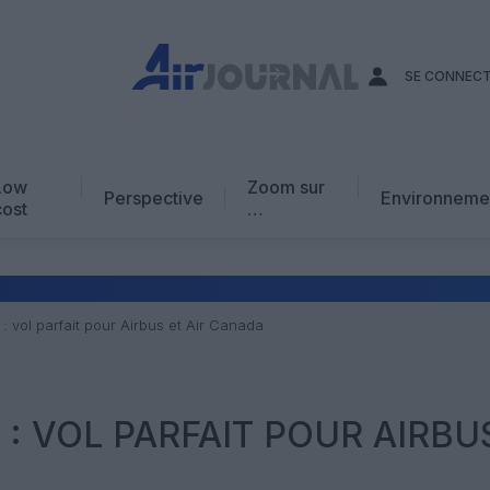
SE CONNEC
Low
Zoom sur
Perspective
Environneme
cost
…
Edito
En chiffres
Avis d’expert
: vol parfait pour Airbus et Air Canada
AJ Académie
Vidéo
: VOL PARFAIT POUR AIRBU