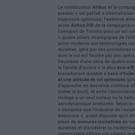
Le constructeur
Airbus
et la compag
premier « vol parfait » internationa
trajectoire optimisée, l’ambition ét
avion
Airbus 319
de la compagnie na
l’aéroport de Toronto pour un vol co
« quatre piliers stratégiques de l’in
avion moderne aux technologies ava
durables, géré par des procédures ra
dont le vol est facilité par des opér
Deuxième d’une série de quatre vols d’
la famille d’avions « la plus
éco-effi
biocarburant durable à base d’
huile
et une altitude de vol optimisés
(pro
d’approche en descente continue af
limiter le bruit), et enfin l’associati
roulage à un seul moteur ou le netto
aérodynamique améliorée. Selon le n
« démontre que l’industrie de l’aviat
émissions », avant d’ajouter qu’il a
place de
mesures incitatives
en vue
durables et d’accélérer la modernisa
constructeur affirme par ailleurs q