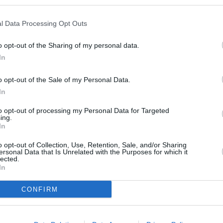
Facebook
Twitter
Pinterest
LinkedIn
Email
Print
l Data Processing Opt Outs
un commentaire !
o opt-out of the Sharing of my personal data.
In
ER UN COMMENTAIRE
o opt-out of the Sale of my Personal Data.
In
to opt-out of processing my Personal Data for Targeted
ing.
In
o opt-out of Collection, Use, Retention, Sale, and/or Sharing
ersonal Data that Is Unrelated with the Purposes for which it
lected.
In
CONFIRM