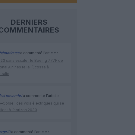
DERNIERS
COMMENTAIRES
hématiques
a commenté l'article :
 23 sans escale : le Boeing 777F de
onal Airlines relie l’Écosse à
stralie
issi novembri
a commenté l'article :
–Corse : ces vols électriques qui se
ilent à l’horizon 2030
rge13
a commenté l'article :