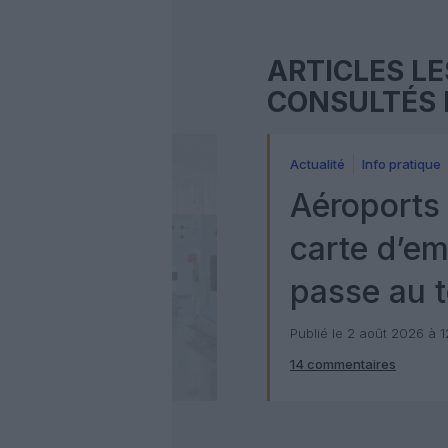
ARTICLES LE
CONSULTÉS 
Actualité
Info pratique
Aéroports 
carte d’e
passe au t
numérique
Publié le 2 août 2026 à 
14 commentaires
Check