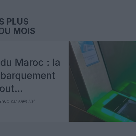
S PLUS
DU MOIS
du Maroc : la
mbarquement
out
 avec Pax
12h00
par Alain Hai