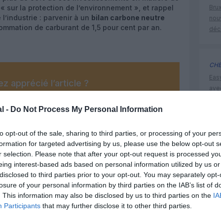
 sur la protection de l’environnement », et rappel
Brux
l’industrie : parvenir à un
bilan carbone neutre
nouv
sommation de carburant de 1,5 pour cent par an.
déc
CHE
Eas
z apprécié l’article ?
ave
-nous, faites un don !
déd
l -
Do Not Process My Personal Information
OUS SOUTENIR
to opt-out of the sale, sharing to third parties, or processing of your per
air cana
formation for targeted advertising by us, please use the below opt-out s
r selection. Please note that after your opt-out request is processed y
environ
eing interest-based ads based on personal information utilized by us or
disclosed to third parties prior to your opt-out. You may separately opt-
losure of your personal information by third parties on the IAB’s list of
. This information may also be disclosed by us to third parties on the
IA
Participants
that may further disclose it to other third parties.