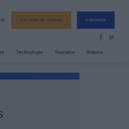
TER
SOUTENIR AIR JOURNAL
S'ABONNER
nt
Technologie
Tourisme
Histoire
Pratique
Hôtellerie
Voyages d’affaires
S