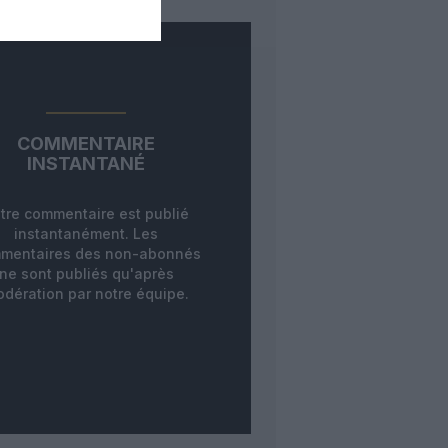
COMMENTAIRE
INSTANTANÉ
tre commentaire est publié
instantanément. Les
mentaires des non-abonnés
ne sont publiés qu'après
dération par notre équipe.