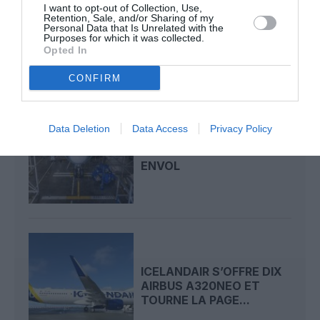
AIRBUS DOIT ACCÉLÉRER
I want to opt-out of Collection, Use,
AVEC 90 AVIONS PAR
Retention, Sale, and/or Sharing of my
Personal Data that Is Unrelated with the
MOIS NÉCESSAIRES...
Purposes for which it was collected.
Opted In
CONFIRM
Data Deletion
Data Access
Privacy Policy
AIRBUS FAIT VIBRER
L’A350F AVANT SON
ENVOL
ICELANDAIR S’OFFRE DIX
AIRBUS A320NEO ET
TOURNE LA PAGE...