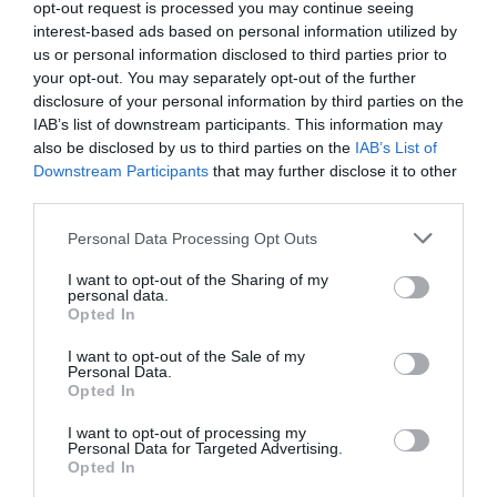
Manfou
a commenté l'article :
opt-out request is processed you may continue seeing
interest-based ads based on personal information utilized by
Pyramides, croisières et mer Rouge : l’Égypte mise sur
us or personal information disclosed to third parties prior to
une saison record malgré le contexte géopolitique
your opt-out. You may separately opt-out of the further
disclosure of your personal information by third parties on the
IAB’s list of downstream participants. This information may
Arn31
a commenté l'article :
also be disclosed by us to third parties on the
IAB’s List of
Après Emirates, Lufthansa remet en cause la réception
Downstream Participants
that may further disclose it to other
de Boeing 777-9 déjà construits
third parties.
Personal Data Processing Opt Outs
I want to opt-out of the Sharing of my
a320neo
AirAsia
airbus
Middle East Airlines
personal data.
Opted In
Salon de Farnborough
UTair
I want to opt-out of the Sale of my
Personal Data.
Opted In
LIRE AUSSI
I want to opt-out of processing my
Personal Data for Targeted Advertising.
Opted In