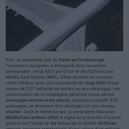
Pour ce quatrième jour du
Salon de Farnborough
,
l’avionneur européen a enregistré deux nouvelles
commandes : vingt A321 par UTair et dix A320neo par
Middle East Airlines (MEA).
UTair
devient un nouveau
client d’Airbus avec une commande de
vingt A321
d'une
valeur de 2,07 milliards de dollars au prix catalogue. Les
monocouloirs de la compagnie aérienne russe seront
aménagés en une seule classe
, pouvant accueillir 220
passagers, et devraient être déployés sur son réseau
charter
. Dans le même temps, la compagnie libanaise
Middle East airlines
(MEA) a signé un protocole d'accord
portant sur l'achat de
dix
Airbus de la famille
A320neo
(moyen-courriers remotorisés) d'une valeur d'un milliard