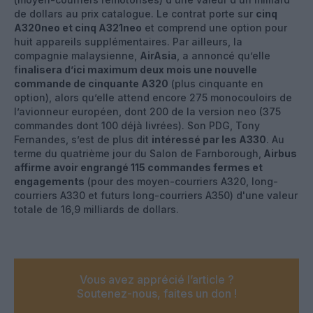
de dollars au prix catalogue. Le contrat porte sur
cinq
A320neo et cinq A321neo
et comprend une option pour
huit appareils supplémentaires. Par ailleurs, la
compagnie malaysienne,
AirAsia
, a annoncé qu’elle
f
inalisera d’ici maximum deux mois une nouvelle
commande de cinquante A320
(plus cinquante en
option), alors qu’elle attend encore 275 monocouloirs de
l’avionneur européen, dont 200 de la version neo (375
commandes dont 100 déjà livrées). Son PDG, Tony
Fernandes, s’est de plus dit
intéressé par les A330
. Au
terme du quatrième jour du Salon de Farnborough,
Airbus
affirme avoir engrangé 115 commandes fermes et
engagements
(pour des moyen-courriers A320, long-
courriers A330 et futurs long-courriers A350) d'une valeur
totale de 16,9 milliards de dollars.
Vous avez apprécié l’article ?
Soutenez-nous, faites un don !