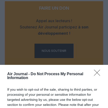
FAIRE UN DON
Appel aux lecteurs !
Soutenez Air Journal participez
à son
développement !
NOUS SOUTENIR
Air Journal -
Do Not Process My Personal
Information
If you wish to opt-out of the sale, sharing to third parties, or
DERNIERS COMMENTAIRES
processing of your personal or sensitive information for
targeted advertising by us, please use the below opt-out
section to confirm your selection. Please note that after your