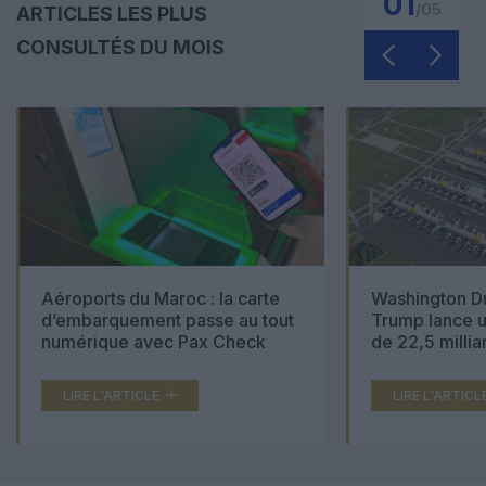
01
/
05
ARTICLES LES PLUS
CONSULTÉS DU MOIS
Aéroports du Maroc : la carte
Washington Du
d’embarquement passe au tout
Trump lance u
numérique avec Pax Check
de 22,5 millia
LIRE L'ARTICLE
LIRE L'ARTICL