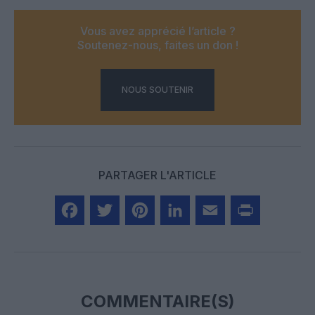
Vous avez apprécié l’article ?
Soutenez-nous, faites un don !
NOUS SOUTENIR
PARTAGER L'ARTICLE
Facebook
Twitter
Pinterest
LinkedIn
Email
Print
COMMENTAIRE(S)