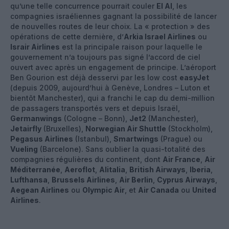
qu’une telle concurrence pourrait couler
El Al
, les
compagnies israéliennes gagnant la possibilité de lancer
de nouvelles routes de leur choix. La « protection » des
opérations de cette dernière, d’
Arkia Israel Airlines
ou
Israir Airlines
est la principale raison pour laquelle le
gouvernement n’a toujours pas signé l’accord de ciel
ouvert avec après un engagement de principe. L’aéroport
Ben Gourion est déjà desservi par les low cost
easyJet
(depuis 2009, aujourd’hui à Genève, Londres – Luton et
bientôt Manchester), qui a franchi le cap du demi-million
de passagers transportés vers et depuis Israël,
Germanwings
(Cologne – Bonn),
Jet2
(Manchester),
Jetairfly
(Bruxelles),
Norwegian Air Shuttle
(Stockholm),
Pegasus Airlines
(Istanbul),
Smartwings
(Prague) ou
Vueling
(Barcelone). Sans oublier la quasi-totalité des
compagnies régulières du continent, dont
Air France
,
Air
Méditerranée
,
Aeroflot
,
Alitalia
,
British Airways
,
Iberia
,
Lufthansa
,
Brussels Airlines
,
Air Berlin
,
Cyprus Airways
,
Aegean Airlines
ou
Olympic Air
, et
Air Canada
ou
United
Airlines
.