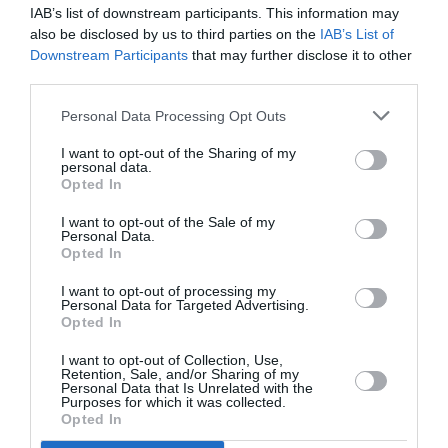
IAB’s list of downstream participants. This information may
also be disclosed by us to third parties on the
IAB’s List of
NOUS SOUTENIR
Downstream Participants
that may further disclose it to other
third parties.
Personal Data Processing Opt Outs
I want to opt-out of the Sharing of my
personal data.
Opted In
DERNIERS COMMENTAIRES
I want to opt-out of the Sale of my
Personal Data.
Opted In
Pas si Cool
a commenté l'article :
I want to opt-out of processing my
Personal Data for Targeted Advertising.
19 h 23 sans escale : le Boeing 777F de National
Opted In
Airlines relie l’Écosse à l’Australie
I want to opt-out of Collection, Use,
Retention, Sale, and/or Sharing of my
Personal Data that Is Unrelated with the
Purposes for which it was collected.
Dreamliner
a commenté l'article :
Opted In
Royal Air Maroc : capacité record pour l’été, mais les