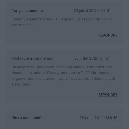
Perig
a commenté :
24 juillet 2012 - 15 h 31 min
Jetairfly également depuis Liège (EBLG) à raison de 3 vols
par semaine.
RÉPONDRE
Postanote
a commenté :
25 juillet 2012 - 8 h 24 min
Un accord de Ciel Ouvert c’est bien mais QUI va refiler des
dessous de table à O’Leary pour venir à TLV? Sûrement pas
le gouvernement israélien, qui, s’il devait, les refilerait plutôt
à ses Cies!
RÉPONDRE
Alex
a commenté :
29 juillet 2012 - 13 h 46
min