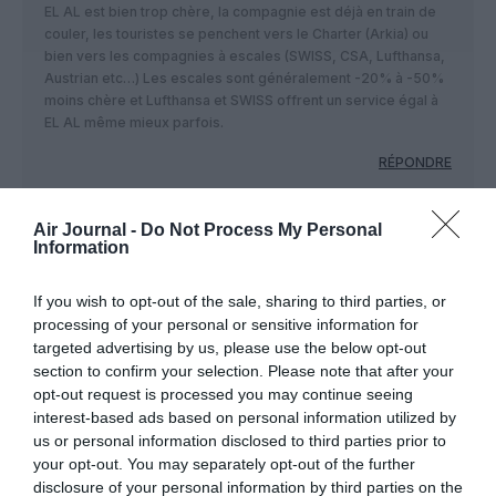
EL AL est bien trop chère, la compagnie est déjà en train de
couler, les touristes se penchent vers le Charter (Arkia) ou
bien vers les compagnies à escales (SWISS, CSA, Lufthansa,
Austrian etc…) Les escales sont généralement -20% à -50%
moins chère et Lufthansa et SWISS offrent un service égal à
EL AL même mieux parfois.
RÉPONDRE
Air Journal -
Do Not Process My Personal
Information
LAISSER UN COMMENTAIRE
If you wish to opt-out of the sale, sharing to third parties, or
processing of your personal or sensitive information for
FAIRE UN DON
targeted advertising by us, please use the below opt-out
section to confirm your selection. Please note that after your
opt-out request is processed you may continue seeing
Appel aux lecteurs !
interest-based ads based on personal information utilized by
Soutenez Air Journal participez
à son
us or personal information disclosed to third parties prior to
développement !
your opt-out. You may separately opt-out of the further
disclosure of your personal information by third parties on the