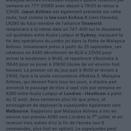
semaine en 777-200ER avec départ à 11h00 et retour à
22h05.
Japan Airlines
est également présente sur cette
route, tout comme la
low cost AirAsia X
(vers Haneda),
L’A380 du futur membre de l’alliance
Oneworld
remplacera à la même date un 747-400 sur le deuxième
vol quotidien entre Kuala Lumpur et
Sydney
, marquant la
fin des opérations du jumbo jet dans la flotte de Malaysia
Airlines. Initialement prévu à partir du 25 septembre, ces
rotations en A380 décolleront de KLIA à 22h50 pour
arriver le lendemain à 9h45, et repartiront d’Australie à
15h40 pour se poser à 20h50 (durée de vol environ huit
heures). Le premier vol du jour part à 9h00 et revient à
21h55, face à la seule concurrence d’AirAsia X. Malaysia
Airlines, qui dessert Paris tous les jours, a d’autre part
annoncé le passage de trois à sept vols par semaine en
A380 entre Kuala Lumpur et
Londres - Heathrow
à partir
du 12 août, deux semaines plus tôt que prévu, et
envisagerait de déployer le superjumbo également vers
Melbourne
. Rappelons que Malaysia Airlines a mis en
er
service son premier A380 vers Londres le 1
juillet, et en
recevoir trois autres d’ici la fin de l’année (sur 6
commandés, plus huit en option). Le superjumbo peut