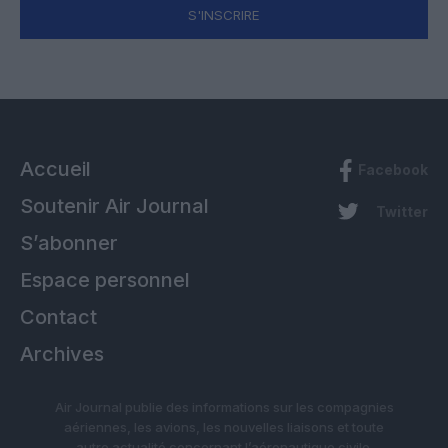
S'INSCRIRE
Accueil
Facebook
Soutenir Air Journal
Twitter
S’abonner
Espace personnel
Contact
Archives
Air Journal publie des informations sur les compagnies
aériennes, les avions, les nouvelles liaisons et toute
autre actualité concernant l’aéronautique civile.