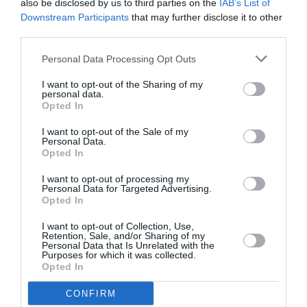
also be disclosed by us to third parties on the
IAB’s List of
Downstream Participants
that may further disclose it to other
third parties.
Personal Data Processing Opt Outs
DERNIERS COMMENTAIRES
I want to opt-out of the Sharing of my
personal data.
Opted In
I want to opt-out of the Sale of my
Mathématiques
a commenté l'article :
Personal Data.
19 h 23 sans escale : le Boeing 777F de National
Opted In
Airlines relie l’Écosse à l’Australie
I want to opt-out of processing my
Personal Data for Targeted Advertising.
Opted In
Badissi novembri
a commenté l'article :
I want to opt-out of Collection, Use,
Nice–Corse : ces vols électriques qui se profilent à
Retention, Sale, and/or Sharing of my
Personal Data that Is Unrelated with the
l’horizon 2030
Purposes for which it was collected.
Opted In
CONFIRM
Airbus A380
Kuala Lumpur
malaysia airlines