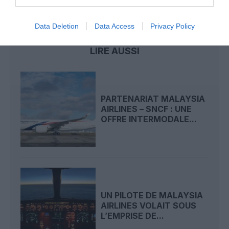
Sydney
Tokyo
Data Deletion
Data Access
Privacy Policy
LIRE AUSSI
PARTENARIAT MALAYSIA
AIRLINES – SNCF : UNE
OFFRE INTERMODALE...
UN PILOTE DE MALAYSIA
AIRLINES VOLAIT SOUS
L’EMPRISE DE...