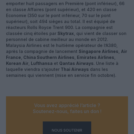
emporter huit passagers en Première (pont inférieur), 66
en classe Affaires (pont supérieur), et 420 en classe
Economie (350 sur le pont inférieur, 70 sur le pont
supérieur), soit 494 sièges au total. Il est équipé de
réacteurs Rolls Royce Trent 900. La compagnie est
classée cinq étoiles par
Skytrax
, qui vient de classer son
personnel de cabine meilleur au monde en 2012.
Malaysia Airlines est le huitième opérateur de l’A380,
après la compagnie de lancement
Singapore Airlines
,
Air
France
,
China Southern Airlines
,
Emirates Airlines
,
Korean Air
,
Lufthansa
et
Qantas Airways
. Une liste à
laquelle viendra s’ajouter
Thai Airways
dans les
semaines qui viennent (mise en service fin octobre).
Vous avez apprécié l’article ?
Soutenez-nous, faites un don !
NOUS SOUTENIR