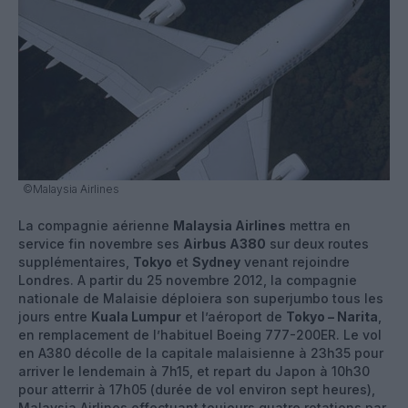
©Malaysia Airlines
La compagnie aérienne
Malaysia Airlines
mettra en
service fin novembre ses
Airbus A380
sur deux routes
supplémentaires,
Tokyo
et
Sydney
venant rejoindre
Londres. A partir du 25 novembre 2012, la compagnie
nationale de Malaisie déploiera son superjumbo tous les
jours entre
Kuala Lumpur
et l’aéroport de
Tokyo – Narita
,
en remplacement de l’habituel Boeing 777-200ER. Le vol
en A380 décolle de la capitale malaisienne à 23h35 pour
arriver le lendemain à 7h15, et repart du Japon à 10h30
pour atterrir à 17h05 (durée de vol environ sept heures),
Malaysia Airlines effectuant toujours quatre rotations par