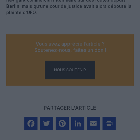
Berlin
, mais qu’une cour de justice avait alors débouté la
plainte d’UFO.
Vous avez apprécié l’article ?
Soutenez-nous, faites un don !
NOUS SOUTENIR
PARTAGER L'ARTICLE
Facebook
Twitter
Pinterest
LinkedIn
Email
Print