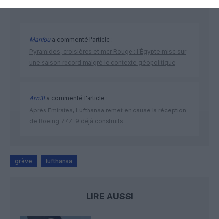
DERNIERS COMMENTAIRES
Manfou
a commenté l'article :
Pyramides, croisières et mer Rouge : l’Égypte mise sur
une saison record malgré le contexte géopolitique
Arn31
a commenté l'article :
Après Emirates, Lufthansa remet en cause la réception
de Boeing 777-9 déjà construits
grève
lufthansa
LIRE AUSSI