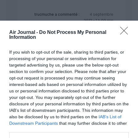
trucmuche
a commenté :
4 septembre
2012 - 1 h 09 min
Toi t’es jamais en gréve de conneries en
Air Journal -
Do Not Process My Personal
tous les cas, débit constant et soutenu….
Information
RÉPONDRE
If you wish to opt-out of the sale, sharing to third parties, or
processing of your personal or sensitive information for
targeted advertising by us, please use the below opt-out
section to confirm your selection. Please note that after your
trucmuche
a commenté :
4 septembre 2012 - 1
opt-out request is processed you may continue seeing
h 06 min
interest-based ads based on personal information utilized by
tocard j’ai déjà répondu sur le sujet, il faut suivre y
us or personal information disclosed to third parties prior to
compris avec un neurone et une synapse dans le
your opt-out. You may separately opt-out of the further
bulbe !
disclosure of your personal information by third parties on the
IAB’s list of downstream participants. This information may
RÉPONDRE
also be disclosed by us to third parties on the
IAB’s List of
Downstream Participants
that may further disclose it to other
third parties.