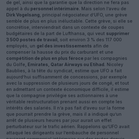
de gel, ainsi que la garantie que la direction ne fera pas
appel à du
personnel intérimaire
. Mais selon l’aveu de
Dirk Vogelsang
, principal négociateur d’UFO, une grève
semble de plus en plus inéluctable. Cette grève, si elle se
concrétise, interviendrait dans un contexte de coupes
budgétaires de la part de Lufthansa, qui veut
supprimer
3 500 postes de travail
, soit environ 3 % des 117 000
employés, un
gel des investissements
afin de
compenser la hausse du prix du carburant et une
compétition de plus en plus féroce
par les compagnies
du Golfe
, Emirates, Qatar Airways ou Etihad
. Nicoley
Baublies, à la tête du syndicat, estime que UFO a fait
aujourd’hui suffisamment de concessions, par exemple
avec la suppression de plusieurs jours de congé, et tout
en admettant un contexte économique difficile, il estime
que la compagnie privilégie ses actionnaires à une
véritable restructuration prenant aussi en compte les
intérêts des salariés. Il n’a pas fait d’aveu sur la forme
que pourrait prendre la grève, mais il a indiqué qu’un
arrêt de plusieurs heures par jour aurait un effet
perturbateur sur le trafic aérien. Rappelons qu’UFO avait
attaqué les dirigeants sur l’embauche de personnel
navigant commercial intérimaire sur des routes depuis