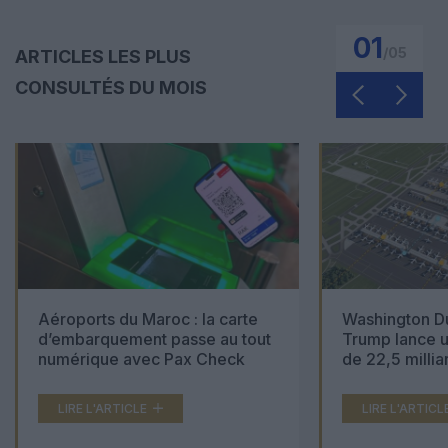
01
/
05
ARTICLES LES PLUS
CONSULTÉS DU MOIS
Aéroports du Maroc : la carte
Washington Du
d’embarquement passe au tout
Trump lance u
numérique avec Pax Check
de 22,5 millia
LIRE L'ARTICLE
LIRE L'ARTICL