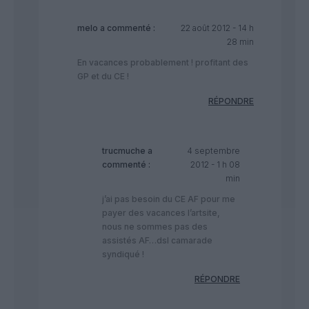
melo
a commenté :
22 août 2012 - 14 h
28 min
En vacances probablement ! profitant des
GP et du CE !
RÉPONDRE
trucmuche
a
4 septembre
commenté :
2012 - 1 h 08
min
j’ai pas besoin du CE AF pour me
payer des vacances l’artsite,
nous ne sommes pas des
assistés AF…dsl camarade
syndiqué !
RÉPONDRE