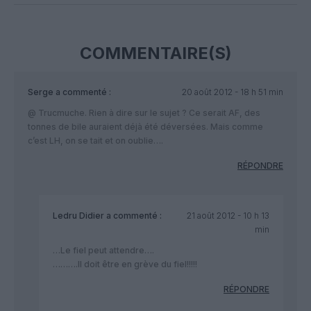
COMMENTAIRE(S)
Serge
a commenté :
20 août 2012 - 18 h 51 min
@ Trucmuche. Rien à dire sur le sujet ? Ce serait AF, des
tonnes de bile auraient déjà été déversées. Mais comme
c’est LH, on se tait et on oublie….
RÉPONDRE
Ledru Didier
a commenté :
21 août 2012 - 10 h 13
min
…Le fiel peut attendre….
……….Il doit être en grève du fiel!!!!!
RÉPONDRE