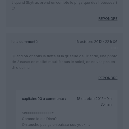
à quand Skytrax prend en compte le physique des hôtesses ?
😉
RÉPONDRE
lol
a commenté :
16 octobre 2012 - 22 h 06
min
Quand on vit sous la flotte et la grisaille de l’Irlande, une photo
de 2 nanas en maillot mouillé sous le soleil, on ne vas pas en
dire du mal.
RÉPONDRE
capitaine93
a commenté :
18 octobre 2012 - 9 h
35 min
Shuuuuuuuuuuuuut.
Comme le dis Diam’s
On touche pas ça on baisse ses yeux,…