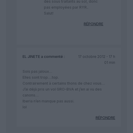
des sous traitants au sol, donc
pas employées par RYR..
Salut!
RÉPONDRE
EL JINETE
a commenté :
17 octobre 2012 - 17 h
01 min
Sois pas jaloux…
Elles sont trop….top.
Contrairement à certains thons de chez vous…
J’ai déjà pris un vol GRO-BVA et j’en ai vu des
canons…
Iberia n’en manque pas aussi.
lol
RÉPONDRE