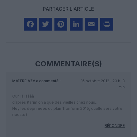
PARTAGER L'ARTICLE
Facebook
Twitter
Pinterest
LinkedIn
Email
Print
COMMENTAIRE(S)
MAîTRE AZé
a commenté :
16 octobre 2012 - 20 h 13
min
Ouh là làààà
d’après Karim on a que des vieilles chez nous…
Hey les déprimées du plan Tranform 2015, quelle sera votre
riposte?
RÉPONDRE