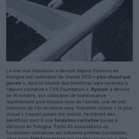
La low cost irlandaise a dévoilé depuis Varsovie en
Pologne son calendrier de charité 2013 «
plus chaud que
jamais
», dont la totalité des bénéfices sera reversée à
l’œuvre caritative « TVN Foundation ».
Ryanair
a dévoilé
ce 16 octobre, son calendrier de bienfaisance
représentant pour chaque mois de l’année, une de ses
hôtesses de l’air en tenue sexy. Présenté comme « le plus
chaud » n’ayant jamais été réalisé, l’entièreté des
bénéfices iront à une
fondation caritative
basée à
Varsovie en Pologne. Parmi 45 associations ou
fondations caritatives qui s’étaient portées candidates,
c’est donc
TVN Foundation
qui est l’heureuse élue. Elle