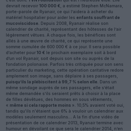
devrait recevoir
100 000 €
, a estimé Stephen McNamara,
porte-parole de Ryanair, ce qui l’aidera à acheter du
matériel hospitalier pour aider les
enfants souffrant de
mucoviscidose
. Depuis 2008, Ryanair réalise son
calendrier de charité, représentant des hôtesses de l’air
légèrement vêtues. A chaque fois, les bénéfices sont
allés à une œuvre de charité, ce qui représente une
somme cumulée de 600 000 € à ce jour. Il sera possible
d’acheter pour
10 €
le prochain exemplaire soit à bord
d’un vol Ryanair, soit depuis son site ou auprès de la
fondation polonaise. Parfois très critiquée pour son sens
particulier du marketing, cette opération caritative redore
amplement son image, sans déplaire à ses passagers,
puisqu’ils la plébiscitent à 99,7 % selon elle
. Dans un
même sondage auprès de ses passagers, elle s’était
même demandée s’ils seraient prêts à choisir à la place
de filles dévêtues, des hommes en sous vêtements,
«
même si cela rapporte moins
». 10,5% avaient voté oui,
tandis qu'ils n'étaient que 6% à vouloir un calendrier aux
modèles seulement masculins… A la fin d’une vidéo de
présentation de ce calendrier 2013, Ryanair termine avec
humour en dévoilant ce que sera le calendrier 2014, n’en