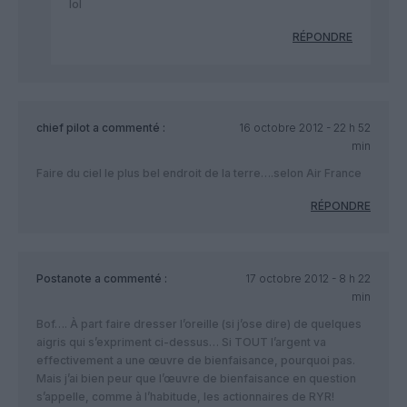
lol
RÉPONDRE
chief pilot
a commenté :
16 octobre 2012 - 22 h 52
min
Faire du ciel le plus bel endroit de la terre….selon Air France
RÉPONDRE
Postanote
a commenté :
17 octobre 2012 - 8 h 22
min
Bof…. À part faire dresser l’oreille (si j’ose dire) de quelques
aigris qui s’expriment ci-dessus… Si TOUT l’argent va
effectivement a une œuvre de bienfaisance, pourquoi pas.
Mais j’ai bien peur que l’œuvre de bienfaisance en question
s’appelle, comme à l’habitude, les actionnaires de RYR!