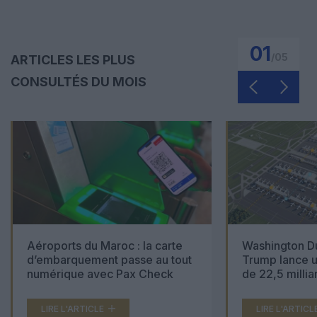
01
/
05
ARTICLES LES PLUS
CONSULTÉS DU MOIS
Aéroports du Maroc : la carte
Washington Du
d’embarquement passe au tout
Trump lance u
numérique avec Pax Check
de 22,5 millia
LIRE L'ARTICLE
LIRE L'ARTICL