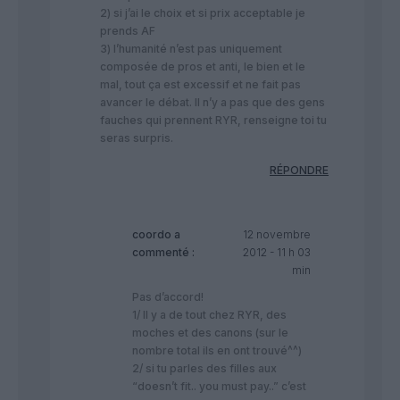
2) si j’ai le choix et si prix acceptable je
prends AF
3) l’humanité n’est pas uniquement
composée de pros et anti, le bien et le
mal, tout ça est excessif et ne fait pas
avancer le débat. Il n’y a pas que des gens
fauches qui prennent RYR, renseigne toi tu
seras surpris.
RÉPONDRE
coordo
a
12 novembre
commenté :
2012 - 11 h 03
min
Pas d’accord!
1/ Il y a de tout chez RYR, des
moches et des canons (sur le
nombre total ils en ont trouvé^^)
2/ si tu parles des filles aux
“doesn’t fit.. you must pay..” c’est