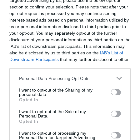
targeted advertising by us, please use the below opt-out
avec le logo de Ryannair en toile de fond.
section to confirm your selection. Please note that after your
Bref, pas chère la pub.
opt-out request is processed you may continue seeing
Pas étonnant que cette compagnie fonctionne avec une telle
interest-based ads based on personal information utilized by
maestria marketing et communication…
us or personal information disclosed to third parties prior to
your opt-out. You may separately opt-out of the further
Ca laisse réveur.
disclosure of your personal information by third parties on the
RÉPONDRE
IAB’s list of downstream participants. This information may
also be disclosed by us to third parties on the
IAB’s List of
Downstream Participants
that may further disclose it to other
third parties.
Aie Pepito
a commenté :
17 octobre 2012 - 9 h 15
min
Personal Data Processing Opt Outs
Il y a tromperie sur la marchandise ! Vous avez déjà vu ce
I want to opt-out of the Sharing of my
gente d’hotesses sur les vols RYR ? En ce qui me concerne, a
personal data.
part des filles moches, frustrées de la vie et un rien zélées
Opted In
(“doesn’t fit doesn’t fit… You must pay for the extra size…”)
non je vois pas.
I want to opt-out of the Sale of my
Personal Data.
Opted In
RÉPONDRE
I want to opt-out of processing my
Personal Data for Targeted Advertising.