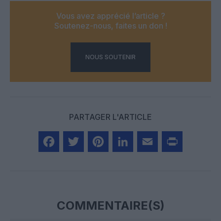
Vous avez apprécié l’article ?
Soutenez-nous, faites un don !
NOUS SOUTENIR
PARTAGER L'ARTICLE
Facebook
Twitter
Pinterest
LinkedIn
Email
Print
COMMENTAIRE(S)