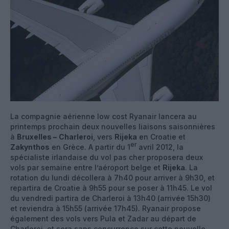
La compagnie aérienne low cost Ryanair lancera au
printemps prochain deux nouvelles liaisons saisonnières
à
Bruxelles –
Charleroi
, vers
Rijeka
en Croatie et
er
Zakynthos
en Grèce. A partir du 1
avril 2012, la
spécialiste irlandaise du vol pas cher proposera deux
vols par semaine entre l’aéroport belge et
Rijeka
. La
rotation du lundi décollera à 7h40 pour arriver à 9h30, et
repartira de Croatie à 9h55 pour se poser à 11h45. Le vol
du vendredi partira de Charleroi à 13h40 (arrivée 15h30)
et reviendra à 15h55 (arrivée 17h45). Ryanair propose
également des vols vers Pula et Zadar au départ de
Charleroi, et sera sans concurrence sur cette nouvelle