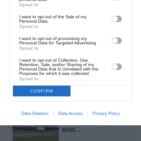
Opted In
Le Monégasque du sud de la France
a commenté l'article
I want to opt-out of the Sale of my
Personal Data.
:
Opted In
Aéroports du Maroc : la carte d’embarquement passe
au tout numérique avec Pax Check
I want to opt-out of processing my
Personal Data for Targeted Advertising.
Opted In
I want to opt-out of Collection, Use,
charleroi
Croatie
Grèce
ryanair
Retention, Sale, and/or Sharing of my
Personal Data that Is Unrelated with the
Purposes for which it was collected.
Opted In
LIRE AUSSI
CONFIRM
RYANAIR FRANCHIT LES
Data Deletion
Data Access
Privacy Policy
22 MILLIONS DE
PASSAGERS EN UN
MOIS...