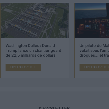
Un pilote de Malaysia Airlines
Le 2 août 1936
volait sous l’emprise de
accident meur
drogues… et transportait 70
000 comprimés d’ecstasy
LIRE L'ARTICLE
LIRE L'ARTICL
NEWSLETTER