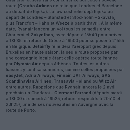
route (
Croatia Airlines
ne relie que Londres et Barcelone
au départ de Rijeka). La low cost relie déjà Rijeka au
départ de Londres – Stansted et Stockholm – Skavsta,
plus Francfort – Hahn et Weeze à partir d’avril. A la même
date, Ryanair lancera un vol tous les samedis entre
Charleroi et
Zakynthos
, avec départ à 15h40 pour arriver
à 18h35, et retour de Grèce à 19h00 pour se poser à 21h55
en Belgique.
Jetairfly
relie déjà l’aéroport grec depuis
Bruxelles en haute saison, la seule route proposée par
une compagnie locale étant celle opérée toute l’année
par
Olympic Air
depuis Athènes. Toutes les autres
liaisons y sont saisonnières, comme celles proposées par
easyJet, Adria Airways, Finnair, JAT Airways, SAS
Scandinavian Airlines, Transavia Holland
ou
Wizz Air
entre autres. Rappelons que Ryanair lancera le 2 avril
prochain un Charleroi –
Clermont Ferrand
(départs mardi
à 18h00 et samedi à 18h25, retours respectifs à 20h10 et
20h25), une de ses nouveautés en Auvergne avec la
route de Porto.