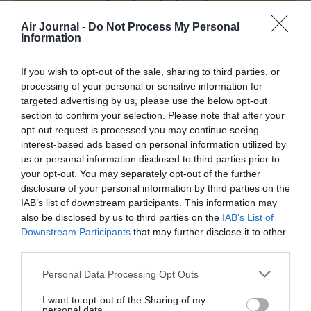
Appel aux lecteurs !
Soutenez Air Journal participez
à son
Air Journal -
Do Not Process My Personal
développement !
Information
If you wish to opt-out of the sale, sharing to third parties, or
processing of your personal or sensitive information for
NOUS SOUTENIR
targeted advertising by us, please use the below opt-out
section to confirm your selection. Please note that after your
opt-out request is processed you may continue seeing
interest-based ads based on personal information utilized by
us or personal information disclosed to third parties prior to
your opt-out. You may separately opt-out of the further
disclosure of your personal information by third parties on the
DERNIERS COMMENTAIRES
IAB’s list of downstream participants. This information may
also be disclosed by us to third parties on the
IAB’s List of
Downstream Participants
that may further disclose it to other
third parties.
Jmp
a commenté l'article :
Personal Data Processing Opt Outs
19 h 23 sans escale : le Boeing 777F de National
Airlines relie l’Écosse à l’Australie
I want to opt-out of the Sharing of my
personal data.