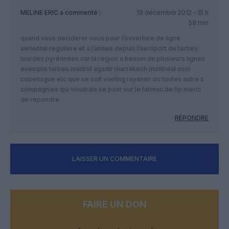
MELINE ERIC
a commenté :
19 décembre 2012 - 15 h
58 min
quand vous deciderer vous pour l’ouverture de ligne
aerienne reguliere et a l’annee depuis l’aeroport de tarbes
lourdes pyrénnées car la region a besoin de plusieurs lignes
exemple tarbes madrid agadir marrakech montreal oslo
copenague etc que se soit vueling rayanair ou toutes autre s
compagnies qui voudrais se posr sur le tarmac de tlp merci
de repondre
RÉPONDRE
LAISSER UN COMMENTAIRE
FAIRE UN DON