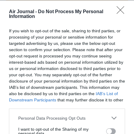
Appel aux lecteurs !
Air Journal -
Do Not Process My Personal
Soutenez Air Journal participez
à son
Information
développement !
If you wish to opt-out of the sale, sharing to third parties, or
processing of your personal or sensitive information for
targeted advertising by us, please use the below opt-out
NOUS SOUTENIR
section to confirm your selection. Please note that after your
opt-out request is processed you may continue seeing
interest-based ads based on personal information utilized by
us or personal information disclosed to third parties prior to
your opt-out. You may separately opt-out of the further
disclosure of your personal information by third parties on the
IAB’s list of downstream participants. This information may
also be disclosed by us to third parties on the
IAB’s List of
DERNIERS COMMENTAIRES
Downstream Participants
that may further disclose it to other
third parties.
Personal Data Processing Opt Outs
atplhkt
a commenté l'article :
Contrôles aux frontières entre l’Espagne et l’Italie : des
I want to opt-out of the Sharing of my
arrivées plus longues, des correspondances à risque
personal data.