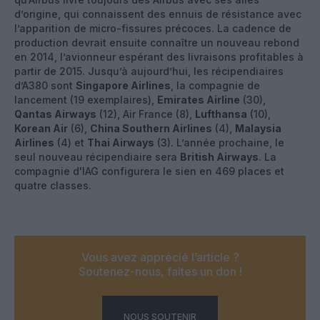
d’origine, qui connaissent des ennuis de résistance avec
l’apparition de micro-fissures précoces. La cadence de
production devrait ensuite connaître un nouveau rebond
en 2014, l’avionneur espérant des livraisons profitables à
partir de 2015. Jusqu’à aujourd’hui, les récipendiaires
d’A380 sont
Singapore Airlines
, la compagnie de
lancement (19 exemplaires),
Emirates Airline
(30),
Qantas Airways
(12), Air France (8),
Lufthansa
(10),
Korean Air
(6),
China Southern Airlines
(4),
Malaysia
Airlines
(4) et
Thai Airways
(3). L’année prochaine, le
seul nouveau récipendiaire sera
British Airways
. La
compagnie d'IAG configurera le sien en 469 places et
quatre classes.
Vous avez apprécié l’article ?
Soutenez-nous, faites un don !
NOUS SOUTENIR