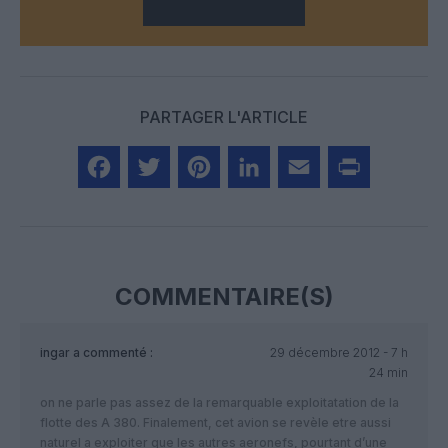
PARTAGER L'ARTICLE
Facebook
Twitter
Pinterest
LinkedIn
Email
Print
COMMENTAIRE(S)
ingar
a commenté :
29 décembre 2012 - 7 h
24 min
on ne parle pas assez de la remarquable exploitatation de la
flotte des A 380. Finalement, cet avion se revèle etre aussi
naturel a exploiter que les autres aeronefs, pourtant d’une