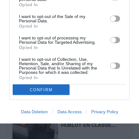
Opted In
I want to opt-out of the Sale of my
Personal Data.
Manfou
a commenté l'article :
Opted In
Pyramides, croisières et mer Rouge : l’Égypte mise sur
une saison record malgré le contexte géopolitique
I want to opt-out of processing my
Personal Data for Targeted Advertising.
Opted In
I want to opt-out of Collection, Use,
a380
Airbus A380
Retention, Sale, and/or Sharing of my
Personal Data that Is Unrelated with the
Purposes for which it was collected.
Opted In
LIRE AUSSI
CONFIRM
Data Deletion
Data Access
Privacy Policy
A380 DE LUFTHANSA :
LES « VRAIS » SIÈGES
HUBLOT EN CLASSE...