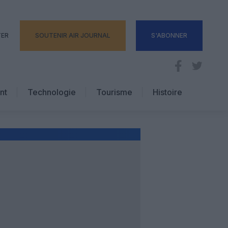
TER
SOUTENIR AIR JOURNAL
S'ABONNER
nt
Technologie
Tourisme
Histoire
Pratique
Hôtellerie
Voyages d’affaires