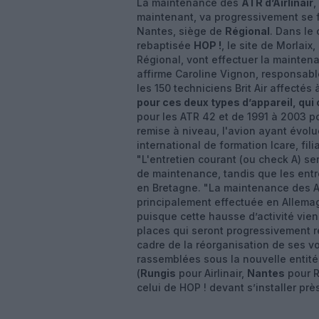
La maintenance des
ATR d’Airlinair
,
maintenant, va progressivement se fai
Nantes, siège de
Régional
. Dans le 
rebaptisée
HOP !
, le site de Morlaix,
Régional, vont effectuer la maintena
affirme Caroline Vignon, responsable
les 150 techniciens Brit Air affecté
pour ces deux types d’appareil, qui 
pour les ATR 42 et de 1991 à 2003 po
remise à niveau, l'avion ayant évolué
international de formation Icare, fili
"L'entretien courant (ou check A) ser
de maintenance, tandis que les entre
en Bretagne. "La maintenance des ATR
principalement effectuée en Allema
puisque cette hausse d’activité vie
places qui seront progressivement ret
cadre de la réorganisation de ses vols
rassemblées sous la nouvelle entité
(
Rungis
pour Airlinair,
Nantes
pour R
celui de HOP ! devant s’installer près