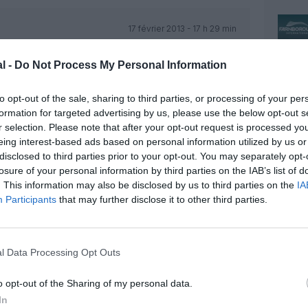
17 février 2013 - 17 h 29 min
argent pour former ses mécanos sur ATR
très très bonne gestion à la Air France !
l -
Do Not Process My Personal Information
en, et après on demande aux salariés de
faire payer la facture…
to opt-out of the sale, sharing to third parties, or processing of your per
RÉPONDRE
formation for targeted advertising by us, please use the below opt-out s
r selection. Please note that after your opt-out request is processed y
eing interest-based ads based on personal information utilized by us or
disclosed to third parties prior to your opt-out. You may separately opt-
17 février 2013 - 19 h 46 min
losure of your personal information by third parties on the IAB’s list of
vos informations sur Techaerofofo svp?
RÉPONDRE
. This information may also be disclosed by us to third parties on the
IA
Participants
that may further disclose it to other third parties.
18 février 2013 - 5 h 06 min
l Data Processing Opt Outs
 (pour fournir des documents
o opt-out of the Sharing of my personal data.
RÉPONDRE
In