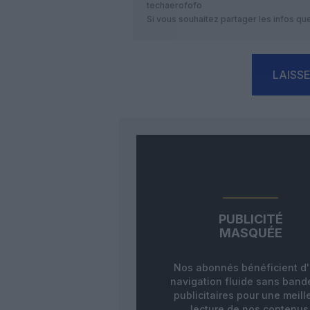
techaerofofo
Si vous souhaitez partager les infos qu
LAISS
PUBLICITÉ
MASQUÉE
Nos abonnés bénéficient d
navigation fluide sans ban
publicitaires pour une meill
lecture de nos contenus