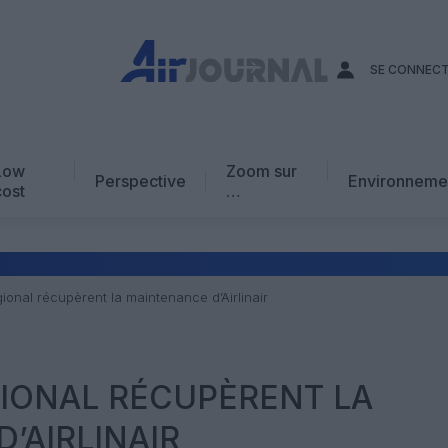
SE CONNEC
Low
Zoom sur
Perspective
Environneme
cost
…
Edito
En chiffres
Avis d’expert
égional récupèrent la maintenance d’Airlinair
AJ Académie
Vidéo
ÉGIONAL RÉCUPÈRENT LA
’AIRLINAIR