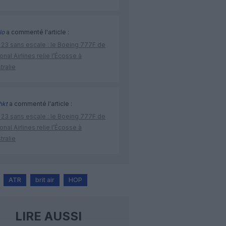
lo
a commenté l'article :
 23 sans escale : le Boeing 777F de
onal Airlines relie l’Écosse à
stralie
hkt
a commenté l'article :
 23 sans escale : le Boeing 777F de
onal Airlines relie l’Écosse à
stralie
ATR
brit air
HOP
LIRE AUSSI