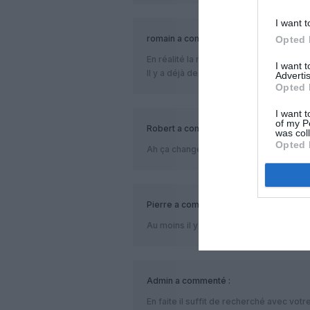
I want t
romain
a commenté :
Opted 
En réalité la maintenance sera partagée 
I want 
Il y a déjà des check prévues à CFE, ch
Advertis
Opted 
I want t
of my P
Robert
a commenté :
was col
Opted 
Ah ça change l’info…
Pierre
a commenté :
Au moins il y aura moins de soucis….enf
Admin
a commenté :
En faite il suffit de recherché avec vo