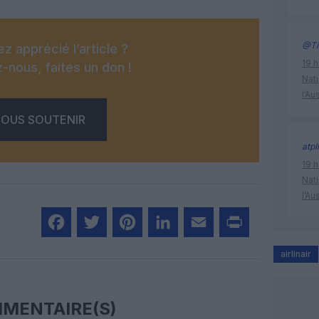
@Ti
z apprécié l’article ?
19 h
-nous, faites un don !
Nati
l’Au
OUS SOUTENIR
atpl
19 h
Nati
l’Au
Facebook
Twitter
Pinterest
LinkedIn
Email
Print
airlinair
MENTAIRE(S)