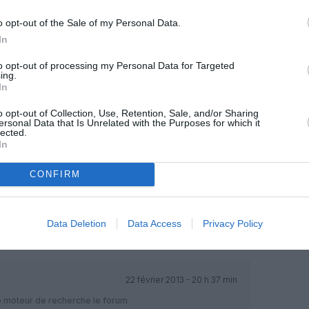
o opt-out of the Sale of my Personal Data.
18 février 2013 - 9 h 38 min
In
entre BritAir et Régional.
to opt-out of processing my Personal Data for Targeted
ez Régional.
RÉPONDRE
ing.
In
o opt-out of Collection, Use, Retention, Sale, and/or Sharing
ersonal Data that Is Unrelated with the Purposes for which it
18 février 2013 - 14 h 50 min
lected.
In
RÉPONDRE
CONFIRM
18 février 2013 - 19 h 01 min
Data Deletion
Data Access
Privacy Policy
in j espere
RÉPONDRE
22 février 2013 - 20 h 37 min
tre moteur de recherche le forum