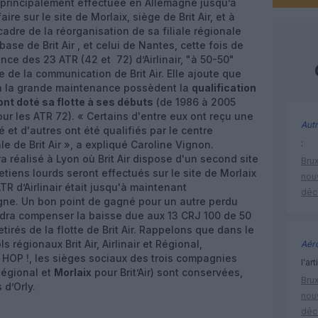
 principalement effectuée en Allemagne jusqu’à
re sur le site de Morlaix, siège de Brit Air, et à
cadre de la réorganisation de sa filiale régionale
 base de Brit Air , et celui de Nantes, cette fois de
nce des 23 ATR (42 et 72) d’Airlinair, "à 50-50"
 de la communication de Brit Air. Elle ajoute que
s à la grande maintenance possèdent la
qualification
ont doté sa flotte à ses débuts
(de 1986 à 2005
ur les ATR 72). « Certains d'entre eux ont reçu une
Autr
 et d'autres ont été qualifiés par le centre
:
ale de Brit Air », a expliqué Caroline Vignon.
a réalisé à Lyon où Brit Air dispose d'un second site
Brux
tiens lourds seront effectués sur le site de Morlaix
nouv
 d’Airlinair était jusqu'à maintenant
déc
gne. Un bon point de gagné pour un autre perdu
ndra compenser la baisse due aux 13 CRJ 100 de 50
irés de la flotte de Brit Air. Rappelons que dans le
 régionaux Brit Air, Airlinair et Régional,
Aéro
 HOP !, les sièges sociaux des trois compagnies
l'art
égional et
Morlaix
pour Brit’Air) sont conservées,
Brux
 d’Orly.
nouv
déc