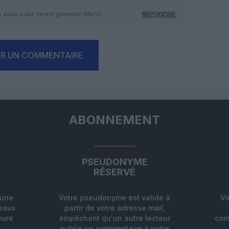
e vous avez on est preneur! Merci
RÉPONDRE
ER UN COMMENTAIRE
ABONNEMENT
PSEUDONYME
RÉSERVÉ
'une
Votre pseudonyme est validé à
Vo
deaux
partir de votre adresse mail,
eure
empêchant qu'un autre lecteur
com
.
publie un commentaire à votre