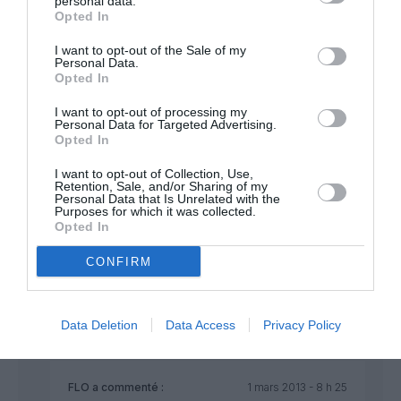
personal data.
RÉPONDRE
Opted In
I want to opt-out of the Sale of my
Personal Data.
Opted In
GREEN777
a commenté :
1 mars 2013 - 1 h 02
min
I want to opt-out of processing my
Personal Data for Targeted Advertising.
Il est vrai que pour celui qui part de Paris, il est
Opted In
préférable de faire un vol vers Abidjan en partant
depuis Paris! Toutefois que dîtes vous pour ceux
I want to opt-out of Collection, Use,
qui partent de Nice, Lyon ou Bordeaux ou Marseille
Retention, Sale, and/or Sharing of my
Personal Data that Is Unrelated with the
voire Bilbao (ESPAGNE) ou Turin (ITALIE) ou encore
Purposes for which it was collected.
Copenhague (DANEMARK)? Je pense que pour ces
Opted In
derniers, il reste intéressant de pouvoir passer par
Bruxelles voire Casablanca ou Tunis! N’oubliez pas
CONFIRM
que tous ceux qui vont en COTE d’IVOIRE ne sont
pas tous à Paris ou à proximité de Paris!
RÉPONDRE
Data Deletion
Data Access
Privacy Policy
FLO
a commenté :
1 mars 2013 - 8 h 25