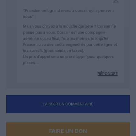
min
“Franchement grand merci a corsair qui a penser a
nous” :
Mais vous croyez à la mouche qui pète ? Corsair ne
pense pas a vous. Corsair est une compagnie
aérienne qui au final, fera les mêmes prix qu’Air
France au vu des coûts engendrés par cette ligne et
les survols (gourmands en taxes).
Un prix d’appel sera un prix d’appel pour quelques
places…
RÉPONDRE
LAISSER UN COMMENTAIRE
FAIRE UN DON