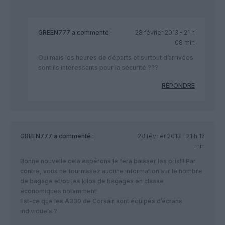
GREEN777
a commenté :
28 février 2013 - 21 h
08 min
Oui mais les heures de départs et surtout d’arrivées
sont ils intéressants pour la sécurité ???
RÉPONDRE
GREEN777
a commenté :
28 février 2013 - 21 h 12
min
Bonne nouvelle cela espérons le fera baisser les prix!!! Par
contre, vous ne fournissez aucune information sur le nombre
de bagage et/ou les kilos de bagages en classe
économiques notamment!
Est-ce que les A330 de Corsair sont équipés d’écrans
individuels ?