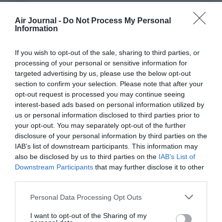
en cabine 10kg + accessoires
Air Journal -
Do Not Process My Personal
RÉPONDRE
Information
If you wish to opt-out of the sale, sharing to third parties, or
Stw Galley
a commenté :
1 mars 2013 - 8 h
processing of your personal or sensitive information for
12 min
targeted advertising by us, please use the below opt-out
+ accessoires !!! MDR… Les accessoires
section to confirm your selection. Please note that after your
pouvant être : sac de 15 kg de fruit pour
opt-out request is processed you may continue seeing
ma cousine, culasse de mercedes pour
interest-based ads based on personal information utilized by
mon beauf’, etc etc…
us or personal information disclosed to third parties prior to
Je pense que Corsair applique les mêmes
your opt-out. You may separately opt-out of the further
règles qu’AF, à savoir : 1 seul et unique
disclosure of your personal information by third parties on the
sac-bagage cabine ds la limite des 10 kg…
IAB’s list of downstream participants. This information may
Cela ne veut pas dire : sac 8 kg + sac Duty
also be disclosed by us to third parties on the
IAB’s List of
free + ordinateur + attaché case…
Downstream Participants
that may further disclose it to other
Ne soyez pas surpris qd vous tombez sur
third parties.
quelqu’1 de pointilleux comme moi qui
vous le rappellera…
Personal Data Processing Opt Outs
Bon voyage !
I want to opt-out of the Sharing of my