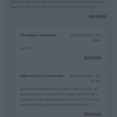
faisant croire que la ligne Abidjan-Paris n’est pas rentable et
que les vieux A319 d’Air France sont les avions du futur!
RÉPONDRE
Stw Galley
a commenté :
28 février 2013 - 19 h
19 min
A319 ?!?…
RÉPONDRE
flight level 370
a commenté :
28 février 2013 - 21 h
07 min
excellente analyse Dipri !!! c’est la meme chose qui
se passe avec la liaison Paris-Dakar ou a fait fait à
senegal airlines que desservir paris en A320 n’etait
pas rentable ! a quand le reveil des africains ???
RÉPONDRE