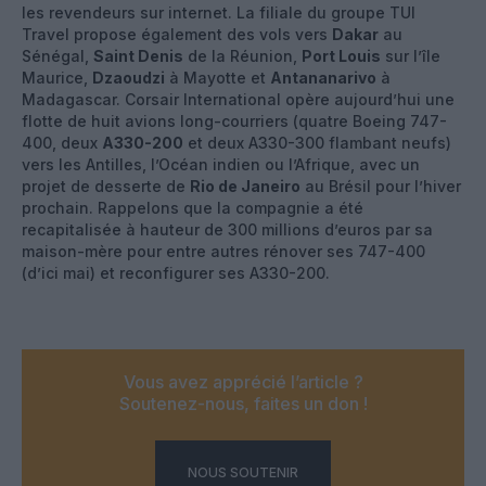
les revendeurs sur internet. La filiale du groupe TUI
Travel propose également des vols vers
Dakar
au
Sénégal,
Saint Denis
de la Réunion,
Port Louis
sur l’île
Maurice,
Dzaoudzi
à Mayotte et
Antananarivo
à
Madagascar. Corsair International opère aujourd’hui une
flotte de huit avions long-courriers (quatre Boeing 747-
400, deux
A330-200
et deux A330-300 flambant neufs)
vers les Antilles, l’Océan indien ou l’Afrique, avec un
projet de desserte de
Rio de Janeiro
au Brésil pour l’hiver
prochain. Rappelons que la compagnie a été
recapitalisée à hauteur de 300 millions d’euros par sa
maison-mère pour entre autres rénover ses 747-400
(d’ici mai) et reconfigurer ses A330-200.
Vous avez apprécié l’article ?
Soutenez-nous, faites un don !
NOUS SOUTENIR