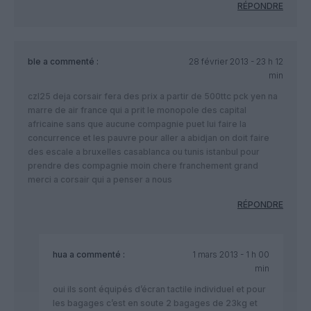
RÉPONDRE
ble
a commenté :
28 février 2013 - 23 h 12
min
czl25 deja corsair fera des prix a partir de 500ttc pck yen na
marre de air france qui a prit le monopole des capital
africaine sans que aucune compagnie puet lui faire la
concurrence et les pauvre pour aller a abidjan on doit faire
des escale a bruxelles casablanca ou tunis istanbul pour
prendre des compagnie moin chere franchement grand
merci a corsair qui a penser a nous
RÉPONDRE
hua
a commenté :
1 mars 2013 - 1 h 00
min
oui ils sont équipés d’écran tactile individuel et pour
les bagages c’est en soute 2 bagages de 23kg et