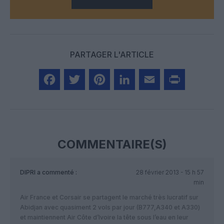
PARTAGER L'ARTICLE
Facebook
Twitter
Pinterest
LinkedIn
Email
Print
COMMENTAIRE(S)
DIPRI
a commenté :
28 février 2013 - 15 h 57
min
Air France et Corsair se partagent le marché très lucratif sur
Abidjan avec quasiment 2 vols par jour (B777,A340 et A330)
et maintiennent Air Côte d’Ivoire la tête sous l’eau en leur