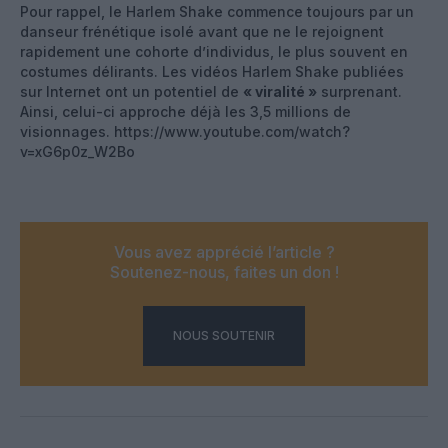
Pour rappel, le Harlem Shake commence toujours par un
danseur frénétique isolé avant que ne le rejoignent
rapidement une cohorte d’individus, le plus souvent en
costumes délirants. Les vidéos Harlem Shake publiées
sur Internet ont un potentiel de
« viralité »
surprenant.
Ainsi, celui-ci approche déjà les 3,5 millions de
visionnages. https://www.youtube.com/watch?
v=xG6p0z_W2Bo
Vous avez apprécié l’article ?
Soutenez-nous, faites un don !
NOUS SOUTENIR