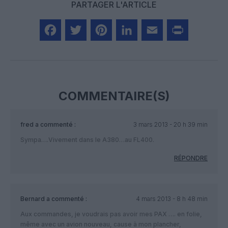
PARTAGER L'ARTICLE
Facebook
Twitter
Pinterest
LinkedIn
Email
Print
COMMENTAIRE(S)
fred
a commenté :
3 mars 2013 - 20 h 39 min
Sympa….Vivement dans le A380…au FL400.
RÉPONDRE
Bernard
a commenté :
4 mars 2013 - 8 h 48 min
Aux commandes, je voudrais pas avoir mes PAX …. en folie,
même avec un avion nouveau, cause à mon plancher,