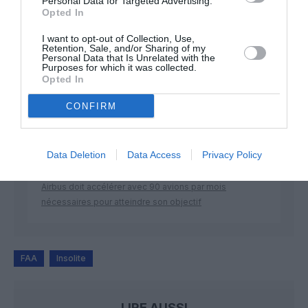
Personal Data for Targeted Advertising.
Opted In
DERNIERS COMMENTAIRES
I want to opt-out of Collection, Use,
Retention, Sale, and/or Sharing of my
Personal Data that Is Unrelated with the
Purposes for which it was collected.
Opted In
Bizness
a commenté l'article :
Pointe‑à‑Pitre – Panama City : Air France ouvre un pont
CONFIRM
aérien vers l’Amérique latine
Data Deletion
Data Access
Privacy Policy
CHECK LAST
a commenté l'article :
Airbus doit accélérer avec 90 avions par mois
nécessaires pour atteindre son objectif
FAA
Insolite
LIRE AUSSI