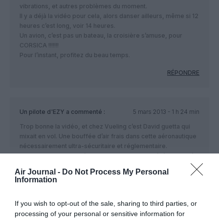
vibrations, et autres problèmes du moment.
Il y a déjà la vidéo pour cela, alors danser ailleurs, même si 12
heures c’est long, voir 14 heures.
Un avion, c’est pas un bateau, la croisière s’amuse, pour
CORSICA !!!!!!!
Pour l’instant, profitez du beau temps.
RÉPONDRE
Un pilote d'EZY
a commenté :
5 mars 2013 - 1 h 24 min
Trop bonne la vidéo, et chez Vueling c’est David guetta qui
mixait en vol. Une bouffée d’air frais dans cette aéronautique
nécessairement ultra-sécuritaire et réglementaire.
Et si un avion et certifié pour des turbulences sévères ( je n’ai
pas dit extrême ) atteignent les 50000hrs de vol et Xmilliers
Air Journal -
Do Not Process My Personal
de cycles, je pense que le planché peu tenir bon ( même si ce
Information
sont des Quackers qui s’agitent dessus )
XD
If you wish to opt-out of the sale, sharing to third parties, or
RÉPONDRE
processing of your personal or sensitive information for