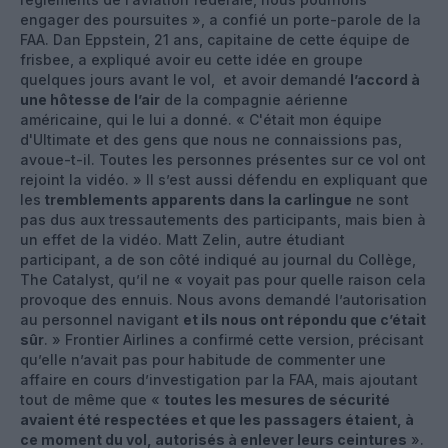
engager des poursuites », a confié un porte-parole de la
FAA. Dan Eppstein, 21 ans, capitaine de cette équipe de
frisbee, a expliqué avoir eu cette idée en groupe
quelques jours avant le vol, et avoir demandé
l’accord à
une hôtesse de l’air
de la compagnie aérienne
américaine, qui le lui a donné. « C'était mon équipe
d'Ultimate et des gens que nous ne connaissions pas,
avoue-t-il. Toutes les personnes présentes sur ce vol ont
rejoint la vidéo. » Il s’est aussi défendu en expliquant que
les
tremblements apparents dans la carlingue
ne sont
pas dus aux tressautements des participants, mais bien à
un effet de la vidéo. Matt Zelin, autre étudiant
participant, a de son côté indiqué au journal du Collège,
The Catalyst, qu’il ne « voyait pas pour quelle raison cela
provoque des ennuis. Nous avons demandé l’autorisation
au personnel navigant
et ils nous ont répondu que c’était
sûr
. » Frontier Airlines a confirmé cette version, précisant
qu’elle n’avait pas pour habitude de commenter une
affaire en cours d’investigation par la FAA, mais ajoutant
tout de même que «
toutes les mesures de sécurité
avaient été respectées et que les passagers étaient, à
ce moment du vol, autorisés à enlever leurs ceintures
».