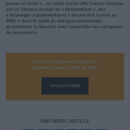
passer en force »… Un porte-parole d’Air France interrogé
par
La Tribune
a essayé de « dédramatiser », des
« éclairages supplémentaires » devant être fournis au
SNPL « dans le cadre du dialogue ininterrompu
qu'entretient la direction avec l'ensemble des catégories
de personnel ».
Vous avez apprécié l’article ?
Soutenez-nous, faites un don !
NOUS SOUTENIR
PARTAGER L'ARTICLE