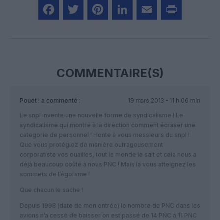
Facebook
Twitter
Pinterest
LinkedIn
Email
Print
COMMENTAIRE(S)
Pouet !
a commenté :
19 mars 2013 - 11 h 06 min
Le snpl invente une nouvelle forme de syndicalisme ! Le
syndicalisme qui montre à la direction comment écraser une
categorie de personnel ! Honte à vous messieurs du snpl !
Que vous protégiez de manière outrageusement
corporatiste vos ouailles, tout le monde le sait et cela nous a
déjà beaucoup coûté à nous PNC ! Mais là vous atteignez les
sommets de l’égoïsme !
Que chacun le sache !
Depuis 1998 (date de mon entrée) le nombre de PNC dans les
avions n’a cessé de baisser on est passé de 14 PNC à 11 PNC