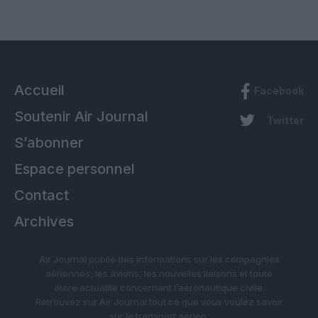
Accueil
Facebook
Soutenir Air Journal
Twitter
S’abonner
Espace personnel
Contact
Archives
Air Journal publie des informations sur les compagnies
aériennes, les avions, les nouvelles liaisons et toute
autre actualité concernant l’aéronautique civile.
Retrouvez sur Air Journal tout ce que vous voulez savoir
sur le transport aérien.