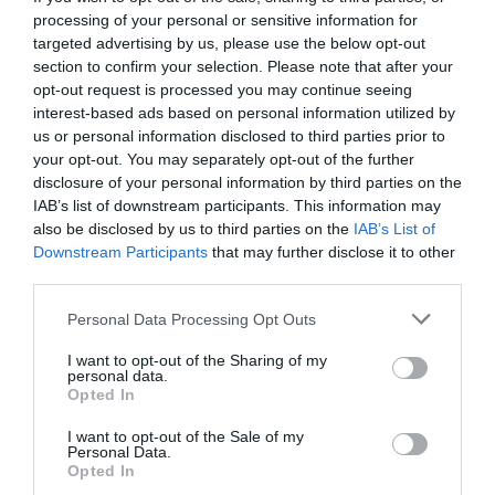
malheureusement ça va nous couler dans le temps (long ou
processing of your personal or sensitive information for
fourt terme, ca je sais pas) !
targeted advertising by us, please use the below opt-out
cdlt
section to confirm your selection. Please note that after your
opt-out request is processed you may continue seeing
RÉPONDRE
interest-based ads based on personal information utilized by
us or personal information disclosed to third parties prior to
your opt-out. You may separately opt-out of the further
disclosure of your personal information by third parties on the
Rantanplan
a commenté :
19 mars 2013 - 13 h 07 min
IAB’s list of downstream participants. This information may
Effectivemment la jalousie ce n’est pas beau… Mais je me dis
also be disclosed by us to third parties on the
IAB’s List of
que cela va faire nos affaires (a nous les compagnies
Downstream Participants
that may further disclose it to other
concurrentes) car inevitablement cela va engendrer des
third parties.
grèves, ou si AF cédait, un maintient des couts eleves chez
AF.
Personal Data Processing Opt Outs
Dans tous les cas, nous y gagnerons, au detriment tout de
I want to opt-out of the Sharing of my
meme de ceux qui chez AF savent etre souriant avec nous,
personal data.
agréables et travailleurs. A ceux la et uniquement ceux la,
Opted In
croyez bien que je suis désolé mais que nous savons vous
appréciez et etre reconnaissant.
I want to opt-out of the Sale of my
Personal Data.
Opted In
Pour les autres d’AIr Dinosaures ou Syndic’Air, je me fais une
joie de voir nos 380 envahir vos bases, nos destinations