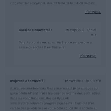
long courrier et Ryannair devrait franchir le million de pax…
RÉPONDRE
Coraline
a commenté :
19 mars 2013 - 17 h 21
min
Suis d accord avec vous . Air France est perdue a
cause du social ! C est honteux !
RÉPONDRE
dropzone
a commenté :
19 mars 2013 - 16 h 12 min
chacun son modele mais tres sincerement je ne suis pas sur
qu un pilote AF soit pret a travailler au rythme des asiat’ et/ou
dans les conditions sociales de Ryan Air
mais si votre notion du progrès signifie qu il faut tout tirer
vers le bas je vous laisse votre conception de la société et