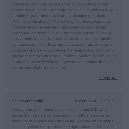
princesse pour nous ce sera 17j en plus et tout cela c est
cadeau. les PS et PNC sont depuis que je suis rentré a AF la
variable d ajustement des caprices de sales gosses des
PNT. les syndicats des PNC ont su gérer et négocier avec
moindre dégât ce plan miroir aux alouettes, la stratégie
érigée par la direction sous le dogme de la productivité (a
taux variable les cadres C4 et autres ne seront pas touchés)
les concessions sur des projets couteux et foireux avec la
appui de la DG.OA nous pousse a faire un pas en avant alors
que nous sommes au bord du gouffre, bientot ce sera le vide
et messieurs les SNPList quoique vous en pensiez la réalité
sera là vous chuterez avec nous
RÉPONDRE
clo77
a commenté :
19 mars 2013 - 15 h 26 min
A ce rythme, je ne donne pas cher de la peau d’AF…Quel
gâchis d”en être arriver à un tel point, cette entreprise est
devenu tout simplement indirigeable… Et pendant ce temps
les asiatiques et les “golfeuses” grignotent des PDM sur le