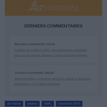
DERNIERS COMMENTAIRES
Bencello
a commenté l'article :
Fiabilité du COMAC C919 : des anomalies signalées
dans un document attribué à China Southern Airlines
Vincent
a commenté l'article :
Après Emirates, Lufthansa remet en cause la réception
de Boeing 777-9 déjà construits
air france
pilotes
SNPL
transform 2015