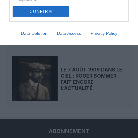
LE 8 AOÛT 1908 DANS LE
CONFIRM
CIEL : UNE
DÉMONSTRATION
PUBLIQUE...
Data Deletion
Data Access
Privacy Policy
LE 7 AOÛT 1909 DANS LE
CIEL : ROGER SOMMER
FAIT ENCORE
L’ACTUALITÉ
ABONNEMENT