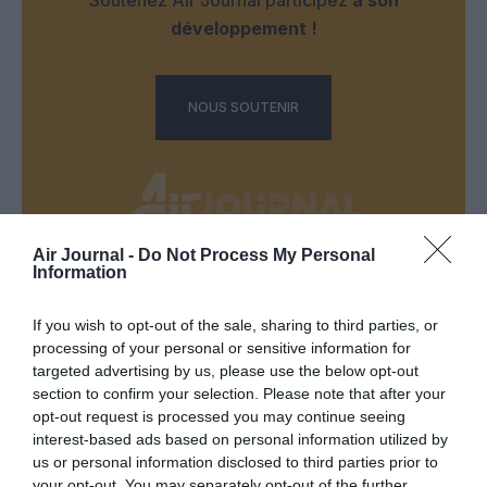
développement !
NOUS SOUTENIR
Air Journal -
Do Not Process My Personal
Information
DERNIERS COMMENTAIRES
If you wish to opt-out of the sale, sharing to third parties, or
processing of your personal or sensitive information for
Kyle
a commenté l'article :
targeted advertising by us, please use the below opt-out
section to confirm your selection. Please note that after your
SWISS : la rentabilité relance le débat sur son
opt-out request is processed you may continue seeing
autonomie au sein de Lufthansa Group
interest-based ads based on personal information utilized by
us or personal information disclosed to third parties prior to
your opt-out. You may separately opt-out of the further