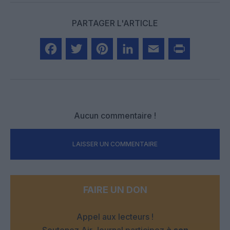
PARTAGER L'ARTICLE
Facebook
Twitter
Pinterest
LinkedIn
Email
Print
Aucun commentaire !
LAISSER UN COMMENTAIRE
FAIRE UN DON
Appel aux lecteurs !
Soutenez Air Journal participez
à son