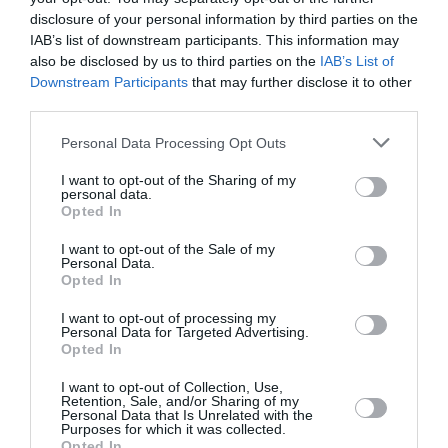
NDR
a commenté l'article :
disclosure of your personal information by third parties on the
Le ciel n’a jamais été aussi chargé : record de 153 359
IAB’s list of downstream participants. This information may
vols commerciaux le 23 juillet 2026
also be disclosed by us to third parties on the
IAB’s List of
Downstream Participants
that may further disclose it to other
third parties.
histoire de l'aviation
Personal Data Processing Opt Outs
I want to opt-out of the Sharing of my
personal data.
LIRE AUSSI
Opted In
I want to opt-out of the Sale of my
Personal Data.
Opted In
LE 9 AOÛT 1912 DANS LE
I want to opt-out of processing my
CIEL : DÉPART DE
Personal Data for Targeted Advertising.
BEAUMONT POUR LA...
Opted In
I want to opt-out of Collection, Use,
Retention, Sale, and/or Sharing of my
Personal Data that Is Unrelated with the
Purposes for which it was collected.
Opted In