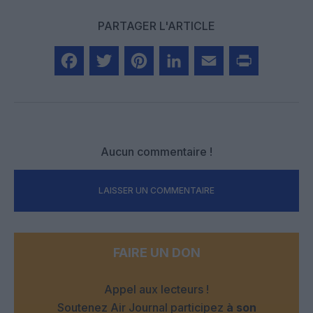
PARTAGER L'ARTICLE
Facebook
Twitter
Pinterest
LinkedIn
Email
Print
Aucun commentaire !
LAISSER UN COMMENTAIRE
FAIRE UN DON
Appel aux lecteurs !
Soutenez Air Journal participez
à son