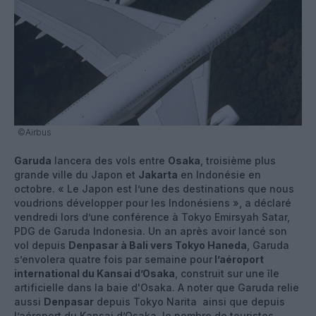
©Airbus
Garuda
lancera des vols entre
Osaka
, troisième plus
grande ville du Japon et
Jakarta
en Indonésie en
octobre. « Le Japon est l’une des destinations que nous
voudrions développer pour les Indonésiens », a déclaré
vendredi lors d’une conférence à Tokyo Emirsyah Satar,
PDG de Garuda Indonesia. Un an après avoir lancé son
vol depuis
Denpasar à Bali vers Tokyo Haneda
, Garuda
s’envolera quatre fois par semaine pour
l’aéroport
international du Kansai d’Osaka
, construit sur une île
artificielle dans la baie d'Osaka. A noter que Garuda relie
aussi
Denpasar
depuis Tokyo Narita ainsi que depuis
l’aéroport du Kansai d’Osaka, le nombre de touristes