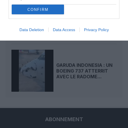
CONFIRM
KÉROSÈNE EN HAUSSE,
L'INDONÉSIE AUTORISE
UNE ENVOLÉE DES...
Data Deletion
Data Access
Privacy Policy
GARUDA INDONESIA : UN
BOEING 737 ATTERRIT
AVEC LE RADOME...
ABONNEMENT