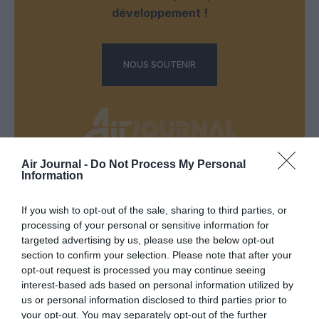
développement !
NOUS SOUTENIR
Air Journal -
Do Not Process My Personal
Information
DERNIERS COMMENTAIRES
If you wish to opt-out of the sale, sharing to third parties, or
processing of your personal or sensitive information for
Manfou
a commenté l'article :
targeted advertising by us, please use the below opt-out
Pyramides, croisières et mer Rouge : l’Égypte mise sur
section to confirm your selection. Please note that after your
opt-out request is processed you may continue seeing
une saison record malgré le contexte géopolitique
interest-based ads based on personal information utilized by
us or personal information disclosed to third parties prior to
your opt-out. You may separately opt-out of the further