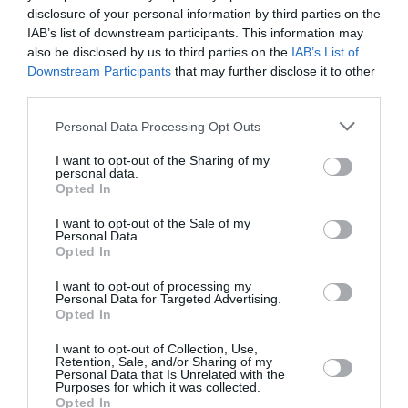
TFFRYYZ
a commenté l'article :
disclosure of your personal information by third parties on the
Pointe‑à‑Pitre – Panama City : Air France ouvre un pont
IAB’s list of downstream participants. This information may
aérien vers l’Amérique latine
also be disclosed by us to third parties on the
IAB’s List of
Downstream Participants
that may further disclose it to other
third parties.
garuda
garuda indonesia
Osaka
Personal Data Processing Opt Outs
I want to opt-out of the Sharing of my
personal data.
LIRE AUSSI
Opted In
I want to opt-out of the Sale of my
Personal Data.
Opted In
AÉROPORT
D’OSAKA‑KANSAI : UN
I want to opt-out of processing my
TERMINAL 1 AGRANDI, 40
Personal Data for Targeted Advertising.
Opted In
MILLIONS...
I want to opt-out of Collection, Use,
Retention, Sale, and/or Sharing of my
Personal Data that Is Unrelated with the
Purposes for which it was collected.
Opted In