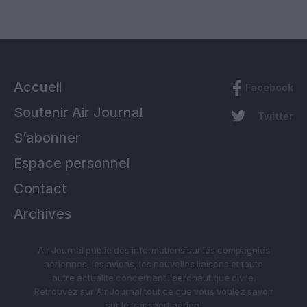
Accueil
Facebook
Soutenir Air Journal
Twitter
S’abonner
Espace personnel
Contact
Archives
Air Journal publie des informations sur les compagnies
aériennes, les avions, les nouvelles liaisons et toute
autre actualité concernant l’aéronautique civile.
Retrouvez sur Air Journal tout ce que vous voulez savoir
sur le transport aérien.