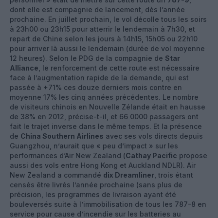
dont elle est compagnie de lancement, dès l’année
prochaine. En juillet prochain, le vol décolle tous les soirs
à 23h00 ou 23h15 pour atterrir le lendemain à 7h30, et
repart de Chine selon les jours à 14h15, 15h05 ou 22h10
pour arriver là aussi le lendemain (durée de vol moyenne
12 heures). Selon le PDG de la compagnie de
Star
Alliance
, le renforcement de cette route est nécessaire
face à l’augmentation rapide de la demande, qui est
passée à +71% ces douze derniers mois contre en
moyenne 17% les cinq années précédentes. Le nombre
de visiteurs chinois en Nouvelle Zélande était en hausse
de 38% en 2012, précise-t-il, et 66 0000 passagers ont
fait le trajet inverse dans le même temps. Et la présence
de
China Southern Airlines
avec ses vols directs depuis
Guangzhou, n’aurait que « peu d’impact » sur les
performances d’Air New Zealand (
Cathay Pacific
propose
aussi des vols entre Hong Kong et Auckland NDLR). Air
New Zealand a commandé
dix Dreamliner
, trois étant
censés être livrés l’année prochaine (sans plus de
précision, les programmes de livraison ayant été
bouleversés suite à l’immobilisation de tous les 787-8 en
service pour cause d’incendie sur les batteries au