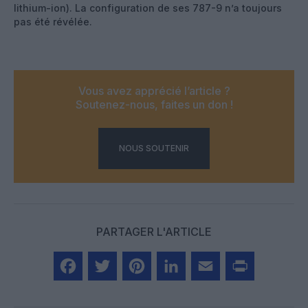
lithium-ion). La configuration de ses 787-9 n’a toujours
pas été révélée.
Vous avez apprécié l’article ?
Soutenez-nous, faites un don !
NOUS SOUTENIR
PARTAGER L'ARTICLE
Facebook
Twitter
Pinterest
LinkedIn
Email
Print