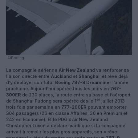
©Boeing
La compagnie aérienne
Air New Zealand
va renforcer sa
liaison directe entre
Auckland
et
Shanghai
, et rêve déjà
d’y déployer son futur
Boeing 787-9 Dreamliner
l’année
prochaine. Aujourd’hui opérée tous les jours en
767-
300ER
de 230 places, la route entre sa base et l’aéroport
er
de Shanghai Pudong sera opérée dès le 1
juillet 2013
trois fois par semaine en
777-200ER
pouvant emporter
304 passagers (26 en classe Affaires, 36 en Premium et
242 en Economie). Et le PDG d’Air New Zealand
Christopher Luxon a déclaré mardi que si la compagnie
arrivait à remplir les plus gros appareils, son « rêve
personnel » était de mettre sur cette route un
787-9
,