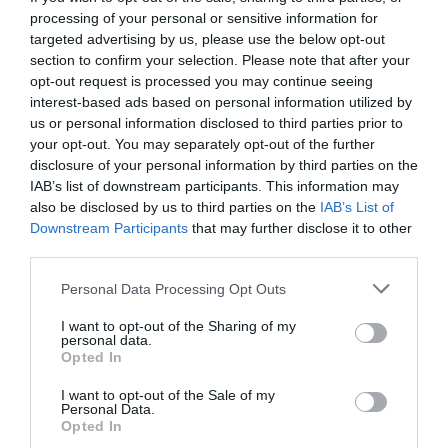
processing of your personal or sensitive information for
targeted advertising by us, please use the below opt-out
section to confirm your selection. Please note that after your
opt-out request is processed you may continue seeing
interest-based ads based on personal information utilized by
DERNIERS COMMENTAIRES
us or personal information disclosed to third parties prior to
your opt-out. You may separately opt-out of the further
disclosure of your personal information by third parties on the
Bizness
a commenté l'article :
IAB’s list of downstream participants. This information may
also be disclosed by us to third parties on the
IAB’s List of
Pointe‑à‑Pitre – Panama City : Air France ouvre un pont
Downstream Participants
that may further disclose it to other
aérien vers l’Amérique latine
third parties.
Personal Data Processing Opt Outs
CHECK LAST
a commenté l'article :
I want to opt-out of the Sharing of my
Airbus doit accélérer avec 90 avions par mois
personal data.
nécessaires pour atteindre son objectif
Opted In
I want to opt-out of the Sale of my
Personal Data.
Opted In
air new zealand
Auckland
shanghai