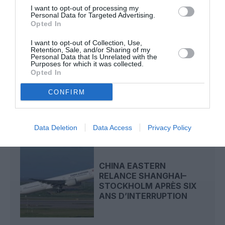
I want to opt-out of processing my
Personal Data for Targeted Advertising.
Opted In
LIRE AUSSI
I want to opt-out of Collection, Use,
Retention, Sale, and/or Sharing of my
Personal Data that Is Unrelated with the
Purposes for which it was collected.
DERNIER 787‑9 SORTI DU
Opted In
DÉSERT :
AIR NEW ZEALAND
CONFIRM
RELANCE...
Data Deletion
Data Access
Privacy Policy
CHINA EASTERN
RELANCE SHANGHAI–
STOCKHOLM APRÈS SIX
ANS D’INTERRUPTION