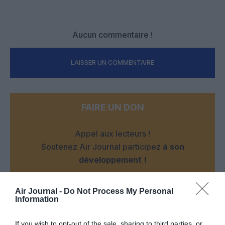
Aucun commentaire !
LAISSER UN COMMENTAIRE
FAIRE UN DON
Appel aux lecteurs !
Soutenez Air Journal participez
à son
développement !
Air Journal -
Do Not Process My Personal
NOUS SOUTENIR
Information
If you wish to opt-out of the sale, sharing to third parties, or