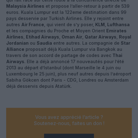
Malaysia Airlines
et propose l’aller-retour à partir de 539
euros. Kuala Lumpur est la 122eme destination dans 99
pays desservie par Turkish Airlines. Elle y rejoint entre
autres
Air France
, qui vient de s’y poser,
KLM
,
Lufthansa
et les compagnies du Proche et Moyen Orient
Emirates
Airlines
,
Etihad Airways
,
Oman Air
,
Qatar Airways
,
Royal
Jordanian
ou
Saudia
entre autres. La compagnie de
Star
Alliance
proposait déjà Kuala Lumpur via Bangkok au
travers de son accord de partage de codes avec
Thai
Airways
. Elle a déjà annoncé 17 nouveautés pour l’été
2013 au départ d’Istanbul (dont Marseille le 4 juin ou
Luxembourg le 25 juin), plus neuf autres depuis l’aéroport
Sabiha Gökcen dont Paris - CDG, Londres ou Amsterdam
déjà desservis depuis Atatürk.
Vous avez apprécié l’article ?
Soutenez-nous, faites un don !