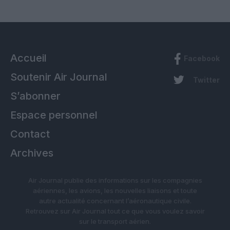
Accueil
Facebook
Soutenir Air Journal
Twitter
S’abonner
Espace personnel
Contact
Archives
Air Journal publie des informations sur les compagnies
aériennes, les avions, les nouvelles liaisons et toute
autre actualité concernant l’aéronautique civile.
Retrouvez sur Air Journal tout ce que vous voulez savoir
sur le transport aérien.