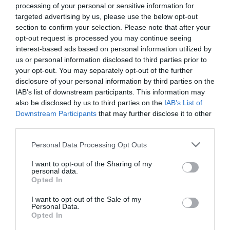
processing of your personal or sensitive information for
targeted advertising by us, please use the below opt-out
section to confirm your selection. Please note that after your
opt-out request is processed you may continue seeing
DERNIERS COMMENTAIRES
interest-based ads based on personal information utilized by
us or personal information disclosed to third parties prior to
your opt-out. You may separately opt-out of the further
disclosure of your personal information by third parties on the
Pas si Cool
a commenté l'article :
IAB’s list of downstream participants. This information may
19 h 23 sans escale : le Boeing 777F de National
also be disclosed by us to third parties on the
IAB’s List of
Airlines relie l’Écosse à l’Australie
Downstream Participants
that may further disclose it to other
third parties.
Personal Data Processing Opt Outs
Dreamliner
a commenté l'article :
Royal Air Maroc : capacité record pour l’été, mais les
I want to opt-out of the Sharing of my
personal data.
prix des billets d’avion restent sous tension
Opted In
I want to opt-out of the Sale of my
Personal Data.
Opted In
Istanbul
Kuala Lumpur
turkish airlines