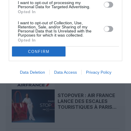
I want to opt-out of processing my
Personal Data for Targeted Advertising.
Opted In
LIRE AUSSI
I want to opt-out of Collection, Use,
Retention, Sale, and/or Sharing of my
Personal Data that Is Unrelated with the
Purposes for which it was collected.
TRAFIC AÉRIEN
Opted In
EUROPÉEN : +2,6% AU
PREMIER SEMESTRE,
CONFIRM
MAIS...
Data Deletion
Data Access
Privacy Policy
STOPOVER : AIR FRANCE
LANCE DES ESCALES
TOURISTIQUES À PARIS...