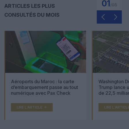
01
/
05
ARTICLES LES PLUS
CONSULTÉS DU MOIS
Aéroports du Maroc : la carte
Washington Du
d’embarquement passe au tout
Trump lance u
numérique avec Pax Check
de 22,5 millia
LIRE L'ARTICLE
LIRE L'ARTICL