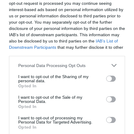
opt-out request is processed you may continue seeing
interest-based ads based on personal information utilized by
Aviation
a commenté l'article :
us or personal information disclosed to third parties prior to
Partenariat Malaysia Airlines – SNCF : une offre
your opt-out. You may separately opt-out of the further
intermodale entre Paris-CDG et 27 gares françaises
disclosure of your personal information by third parties on the
IAB’s list of downstream participants. This information may
also be disclosed by us to third parties on the
IAB’s List of
Downstream Participants
that may further disclose it to other
NDR
a commenté l'article :
third parties.
Aéroports du Maroc : la carte d’embarquement passe
au tout numérique avec Pax Check
Personal Data Processing Opt Outs
I want to opt-out of the Sharing of my
personal data.
Opted In
a320neo
A350
airbus
Kuwait Airways
I want to opt-out of the Sale of my
Personal Data.
Opted In
LIRE AUSSI
I want to opt-out of processing my
Personal Data for Targeted Advertising.
Opted In