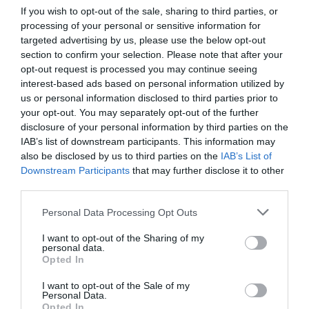
If you wish to opt-out of the sale, sharing to third parties, or
+1
processing of your personal or sensitive information for
targeted advertising by us, please use the below opt-out
RÉPONDRE
section to confirm your selection. Please note that after your
opt-out request is processed you may continue seeing
interest-based ads based on personal information utilized by
us or personal information disclosed to third parties prior to
LAISSER UN COMMENTAIRE
your opt-out. You may separately opt-out of the further
disclosure of your personal information by third parties on the
IAB’s list of downstream participants. This information may
also be disclosed by us to third parties on the
IAB’s List of
Downstream Participants
that may further disclose it to other
FAIRE UN DON
third parties.
Appel aux lecteurs !
Personal Data Processing Opt Outs
Soutenez Air Journal participez
à son
I want to opt-out of the Sharing of my
développement !
personal data.
Opted In
I want to opt-out of the Sale of my
Personal Data.
NOUS SOUTENIR
Opted In