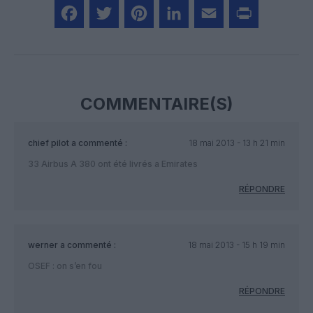
Facebook
Twitter
Pinterest
LinkedIn
Email
Print
COMMENTAIRE(S)
chief pilot
a commenté :
18 mai 2013 - 13 h 21 min
33 Airbus A 380 ont été livrés a Emirates
RÉPONDRE
werner
a commenté :
18 mai 2013 - 15 h 19 min
OSEF : on s’en fou
RÉPONDRE