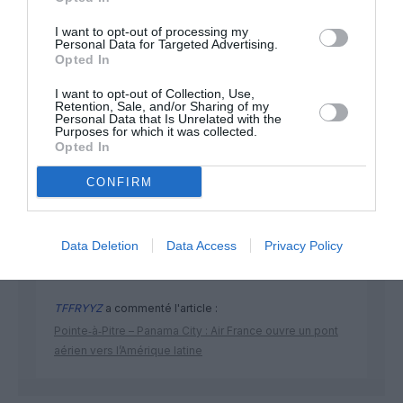
I want to opt-out of processing my
Personal Data for Targeted Advertising.
Opted In
I want to opt-out of Collection, Use,
Retention, Sale, and/or Sharing of my
Personal Data that Is Unrelated with the
DERNIERS COMMENTAIRES
Purposes for which it was collected.
Opted In
CONFIRM
Manfou
a commenté l'article :
Pyramides, croisières et mer Rouge : l’Égypte mise sur
une saison record malgré le contexte géopolitique
Data Deletion
Data Access
Privacy Policy
TFFRYYZ
a commenté l'article :
Pointe‑à‑Pitre – Panama City : Air France ouvre un pont
aérien vers l’Amérique latine