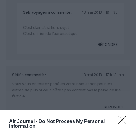
Seb voyages
a commenté :
18 mai 2013 - 19 h 30
min
C’est clair c’est hors sujet .
C’est en rien de l’aéronautique
RÉPONDRE
Sétif
a commenté :
18 mai 2013 - 17 h 13 min
Vous vous en foutez parlé en votre nom et non pour les
autres de plus si vous n’êtes pas content pas la peine de lire
l’article…
RÉPONDRE
Air Journal -
Do Not Process My Personal
Information
r.talhaoui
a commenté :
20 mai 2013 - 3 h 56
min