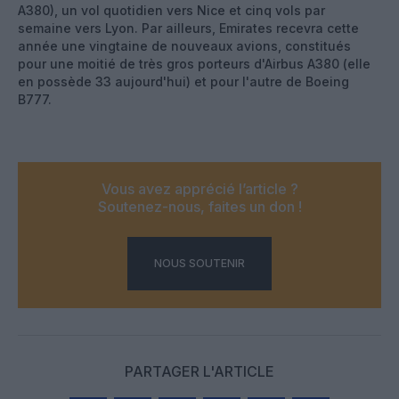
A380), un vol quotidien vers Nice et cinq vols par
semaine vers Lyon. Par ailleurs, Emirates recevra cette
année une vingtaine de nouveaux avions, constitués
pour une moitié de très gros porteurs d'Airbus A380 (elle
en possède 33 aujourd'hui) et pour l'autre de Boeing
B777.
Vous avez apprécié l’article ?
Soutenez-nous, faites un don !
NOUS SOUTENIR
PARTAGER L'ARTICLE