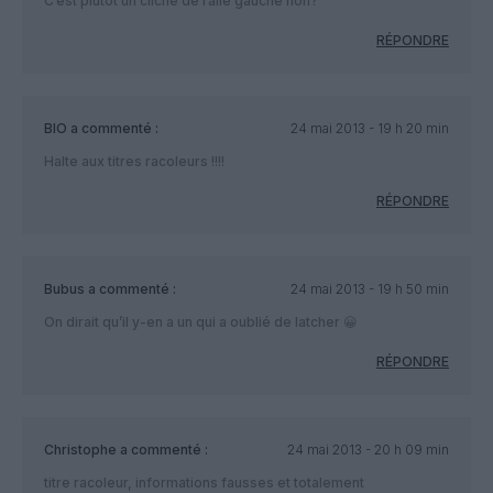
C’est plutôt un cliché de l’aile gauche non?
RÉPONDRE
BIO
a commenté :
24 mai 2013 - 19 h 20 min
Halte aux titres racoleurs !!!!
RÉPONDRE
Bubus
a commenté :
24 mai 2013 - 19 h 50 min
On dirait qu’il y-en a un qui a oublié de latcher 😀
RÉPONDRE
Christophe
a commenté :
24 mai 2013 - 20 h 09 min
titre racoleur, informations fausses et totalement