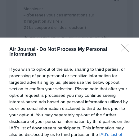
Monsieur :
– d’ou tenez vous ces informations sur
1) l’ingestion aviaire ?
2 ) La coupure d’un des réacteur ?
depuis quand une ingestion aviaire arrache les
capots moteurs !!!!
Air Journal -
Do Not Process My Personal
Information
RÉPONDRE
If you wish to opt-out of the sale, sharing to third parties, or
processing of your personal or sensitive information for
targeted advertising by us, please use the below opt-out
Bernard
a commenté :
25 mai 2013 - 8 h 18 min
section to confirm your selection. Please note that after your
opt-out request is processed you may continue seeing
Personne mentionnent le courage et le côté PRO des pilotes,
ainsi que la sécurité au sol.
interest-based ads based on personal information utilized by
Fumée ou feu, il faut dans l’urgence faire atterrir l’avion sur
us or personal information disclosed to third parties prior to
une piste, et du boulot…. dans sa tête, j’ai eu cette
your opt-out. You may separately opt-out of the further
expérience plusieurs fois en simulateur et en réelle, et je
disclosure of your personal information by third parties on the
l’avoue, une fois ….. hors de la piste …. en simulation.
IAB’s list of downstream participants. This information may
Il faut dire que l’avion avait la gueule d’une Baleine, un B747-
also be disclosed by us to third parties on the
IAB’s List of
400.