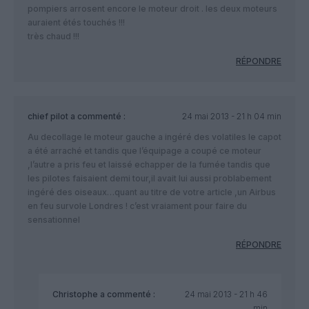
pompiers arrosent encore le moteur droit . les deux moteurs
auraient étés touchés !!!
très chaud !!!
RÉPONDRE
chief pilot
a commenté :
24 mai 2013 - 21 h 04 min
Au decollage le moteur gauche a ingéré des volatiles le capot
a été arraché et tandis que l’équipage a coupé ce moteur
,l’autre a pris feu et laissé echapper de la fumée tandis que
les pilotes faisaient demi tour,il avait lui aussi problabement
ingéré des oiseaux…quant au titre de votre article ,un Airbus
en feu survole Londres ! c’est vraiament pour faire du
sensationnel
RÉPONDRE
Christophe
a commenté :
24 mai 2013 - 21 h 46
min