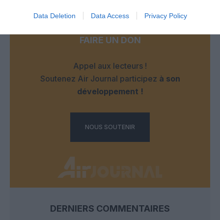
Data Deletion
Data Access
Privacy Policy
FAIRE UN DON
Appel aux lecteurs !
Soutenez Air Journal participez
à son
développement !
NOUS SOUTENIR
DERNIERS COMMENTAIRES