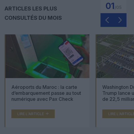
01
/
05
ARTICLES LES PLUS
CONSULTÉS DU MOIS
Aéroports du Maroc : la carte
Washington Du
d’embarquement passe au tout
Trump lance u
numérique avec Pax Check
de 22,5 millia
LIRE L'ARTICLE
LIRE L'ARTICL