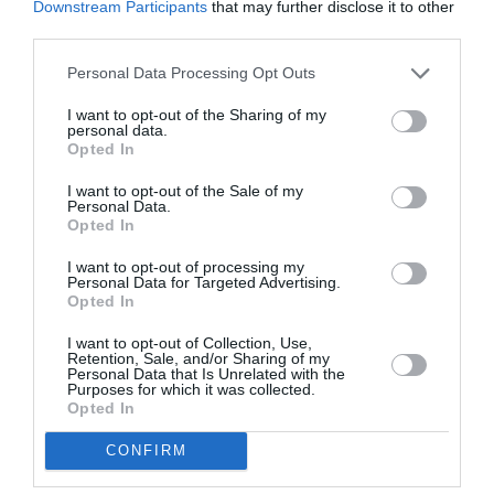
Downstream Participants
that may further disclose it to other
Depuis, je vole sur simulateur …. à la maison.
third parties.
Il fait toujours beau sur Toulouse, même au mois de MAI !!!!!!
Christophe, merci pour ton coup de gueule, pour certains,
Personal Data Processing Opt Outs
reste sur le FORUM, pour être à l’écoute. Bons vols.AVIAIRE
ma poule.
I want to opt-out of the Sharing of my
personal data.
Opted In
RÉPONDRE
I want to opt-out of the Sale of my
Personal Data.
Opted In
Henri
a commenté :
25 mai 2013 - 10 h 56 min
I want to opt-out of processing my
Voilà qui semble justifier le choix du titre…
Personal Data for Targeted Advertising.
–
Opted In
https://twitter.com/adamsargent04/status/337846567597899776/p
–
http://avherald.com/img/baw_a319_g-
I want to opt-out of Collection, Use,
Retention, Sale, and/or Sharing of my
euoe_london_130524_5.jpg
Personal Data that Is Unrelated with the
Purposes for which it was collected.
RÉPONDRE
Opted In
CONFIRM
LAISSER UN COMMENTAIRE