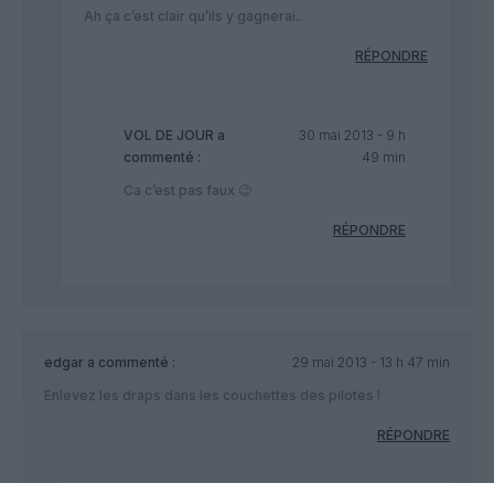
Ah ça c’est clair qu’ils y gagnerai..
RÉPONDRE
VOL DE JOUR
a
30 mai 2013 - 9 h
commenté :
49 min
Ca c’est pas faux 😉
RÉPONDRE
edgar
a commenté :
29 mai 2013 - 13 h 47 min
Enlevez les draps dans les couchettes des pilotes !
RÉPONDRE