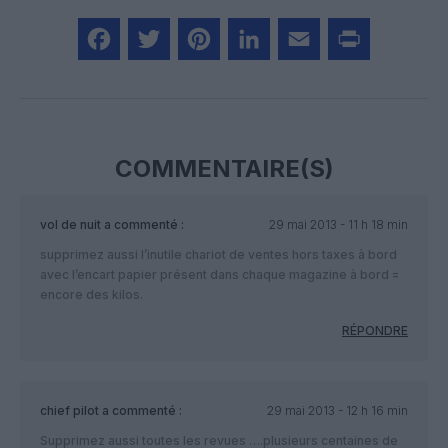
Facebook
Twitter
Pinterest
LinkedIn
Email
Print
COMMENTAIRE(S)
vol de nuit
a commenté :
29 mai 2013 - 11 h 18 min
supprimez aussi l’inutile chariot de ventes hors taxes à bord
avec l’encart papier présent dans chaque magazine à bord =
encore des kilos.
RÉPONDRE
chief pilot
a commenté :
29 mai 2013 - 12 h 16 min
Supprimez aussi toutes les revues ….plusieurs centaines de