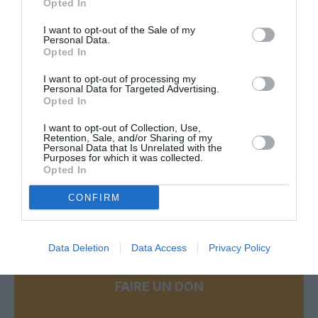
Opted In
RÉPONDRE
I want to opt-out of the Sale of my
Personal Data.
Opted In
Flagoo
a commenté :
30 mai 2013 - 10 h 20 min
I want to opt-out of processing my
Personal Data for Targeted Advertising.
On ne dit pas “biocarburants” (c’est du “greenwashing”, ils ne
Opted In
sont pas bio) mais “agrocarburants”, produits issus de
l’agriculture intensive qui utilise des engrais, des pesticides,
I want to opt-out of Collection, Use,
Retention, Sale, and/or Sharing of my
des désherbants à base de… pétrole ! :-\
Personal Data that Is Unrelated with the
Purposes for which it was collected.
RÉPONDRE
Opted In
CONFIRM
LAISSER UN COMMENTAIRE
Data Deletion
Data Access
Privacy Policy
FAIRE UN DON