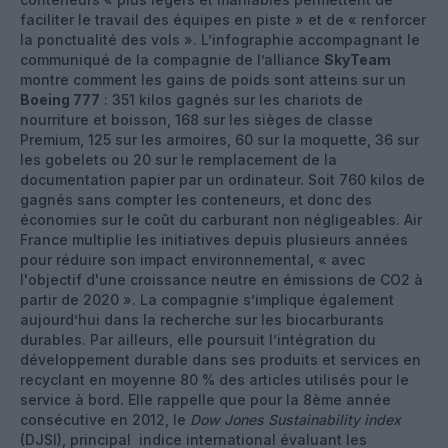
faciliter le travail des équipes en piste » et de « renforcer
la ponctualité des vols ». L’infographie accompagnant le
communiqué de la compagnie de l’alliance
SkyTeam
montre comment les gains de poids sont atteins sur un
Boeing 777
: 351 kilos gagnés sur les chariots de
nourriture et boisson, 168 sur les sièges de classe
Premium, 125 sur les armoires, 60 sur la moquette, 36 sur
les gobelets ou 20 sur le remplacement de la
documentation papier par un ordinateur. Soit 760 kilos de
gagnés sans compter les conteneurs, et donc des
économies sur le coût du carburant non négligeables. Air
France multiplie les initiatives depuis plusieurs années
pour réduire son impact environnemental, « avec
l'objectif d'une croissance neutre en émissions de CO2 à
partir de 2020 ». La compagnie s’implique également
aujourd’hui dans la recherche sur les biocarburants
durables. Par ailleurs, elle poursuit l’intégration du
développement durable dans ses produits et services en
recyclant en moyenne 80 % des articles utilisés pour le
service à bord. Elle rappelle que pour la 8ème année
consécutive en 2012, le
Dow Jones Sustainability index
(DJSI), principal indice international évaluant les