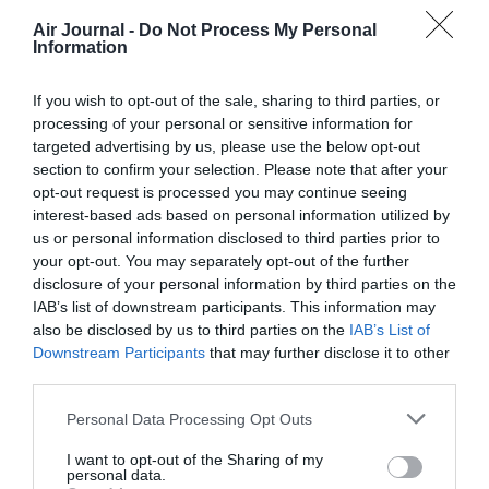
rooots
a commenté :
30 mai 2013 - 10 h 13
Air Journal -
Do Not Process My Personal
min
Information
et les couettes qui ne servent pas sur les vols en
PEQ2!
If you wish to opt-out of the sale, sharing to third parties, or
processing of your personal or sensitive information for
RÉPONDRE
targeted advertising by us, please use the below opt-out
section to confirm your selection. Please note that after your
opt-out request is processed you may continue seeing
interest-based ads based on personal information utilized by
us or personal information disclosed to third parties prior to
Nico777
a commenté :
29 mai 2013 - 13 h 51 min
your opt-out. You may separately opt-out of the further
Supprimez les passagers
disclosure of your personal information by third parties on the
IAB’s list of downstream participants. This information may
RÉPONDRE
also be disclosed by us to third parties on the
IAB’s List of
Downstream Participants
that may further disclose it to other
third parties.
Bille
a commenté :
29 mai 2013 - 14 h 34 min
Personal Data Processing Opt Outs
Et pourquoi ne pas systématiquement peser les bagages
cabines… Certains vont bien au delà des 12 kilos
I want to opt-out of the Sharing of my
personal data.
réglementaires!