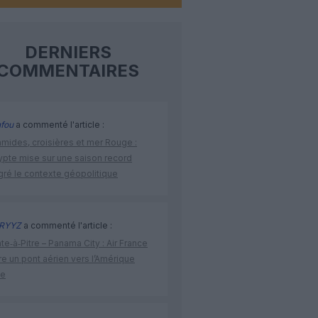
DERNIERS
COMMENTAIRES
fou
a commenté l'article :
amides, croisières et mer Rouge :
ypte mise sur une saison record
gré le contexte géopolitique
RYYZ
a commenté l'article :
te‑à‑Pitre – Panama City : Air France
e un pont aérien vers l’Amérique
ne