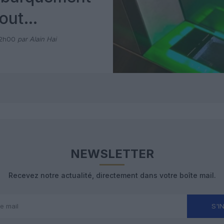
out
 avec Pax
12h00
par Alain Hai
NEWSLETTER
Recevez notre actualité, directement dans votre boîte mail.
S'I