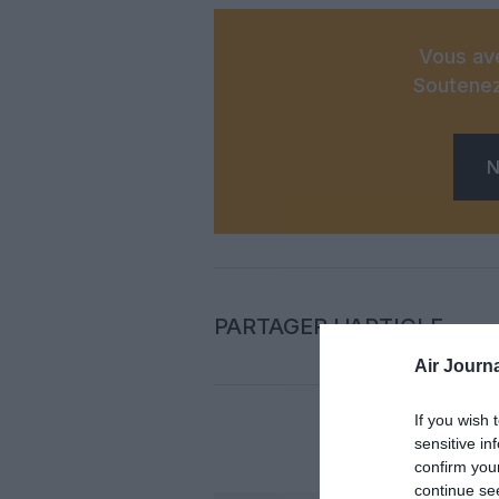
Vous ave
Soutenez
N
PARTAGER L'ARTICLE
Air Journa
If you wish 
sensitive in
COM
confirm you
continue se