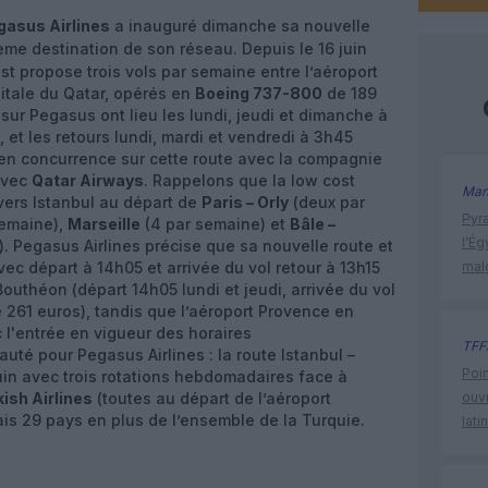
gasus Airlines
a inauguré dimanche sa nouvelle
1eme destination de son réseau. Depuis le 16 juin
ost propose trois vols par semaine entre l’aéroport
pitale du Qatar, opérés en
Boeing 737-800
de 189
sur Pegasus ont lieu les lundi, jeudi et dimanche à
 et les retours lundi, mardi et vendredi à 3h45
t en concurrence sur cette route avec la compagnie
avec
Qatar Airways
. Rappelons que la low cost
Man
vers Istanbul au départ de
Paris – Orly
(deux par
Pyr
semaine),
Marseille
(4 par semaine) et
Bâle –
l’Ég
. Pegasus Airlines précise que sa nouvelle route et
ec départ à 14h05 et arrivée du vol retour à 13h15
mal
Bouthéon (départ 14h05 lundi et jeudi, arrivée du vol
de 261 euros), tandis que l’aéroport Provence en
 l'entrée en vigueur des horaires
TFF
té pour Pegasus Airlines : la route Istanbul –
Poin
juin avec trois rotations hebdomadaires face à
kish Airlines
(toutes au départ de l’aéroport
ouvr
is 29 pays en plus de l’ensemble de la Turquie.
lati