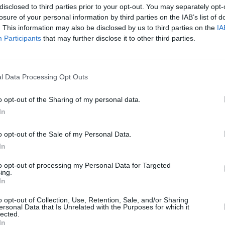
disclosed to third parties prior to your opt-out. You may separately opt-
20 juin 2013 - 11 h 02 min
losure of your personal information by third parties on the IAB’s list of
. This information may also be disclosed by us to third parties on the
IA
RÉPONDRE
Participants
that may further disclose it to other third parties.
20 juin 2013 - 16 h 35 min
l Data Processing Opt Outs
tait air france relier biarritz a new
 enfin bref salut bonne journee
RÉPONDRE
o opt-out of the Sharing of my personal data.
In
o opt-out of the Sale of my Personal Data.
In
21 juin 2013 - 7 h 09 min
lit Saint Étienne a Doha? Bizarre comme
to opt-out of processing my Personal Data for Targeted
ing.
RÉPONDRE
In
o opt-out of Collection, Use, Retention, Sale, and/or Sharing
ersonal Data that Is Unrelated with the Purposes for which it
lected.
21 juin 2013 - 20 h 11 min
In