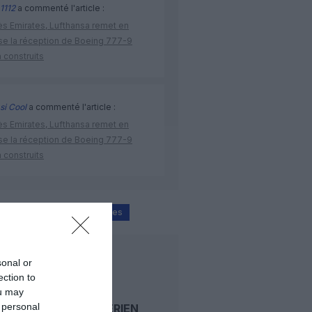
1112
a commenté l'article :
ès Emirates, Lufthansa remet en
se la réception de Boeing 777-9
 construits
si Cool
a commenté l'article :
ès Emirates, Lufthansa remet en
se la réception de Boeing 777-9
 construits
Istanbul
pegasus airlines
LIRE AUSSI
sonal or
ection to
ou may
 personal
TRAFIC AÉRIEN