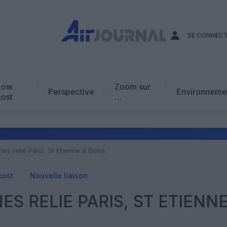
SE CONNEC
Low
Zoom sur
Perspective
Environneme
cost
…
Edito
En chiffres
Avis d’expert
nes relie Paris, St Etienne à Doha
AJ Académie
cost
Nouvelle liaison
Vidéo
ES RELIE PARIS, ST ETIENNE