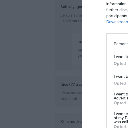
information 
Seb voyages
a commenté :
further disc
Je suis surpris par le titre de l’article
participants
Je n’ai sûrement rien compris
Downstream 
mathis
a commenté :
Persona
on est 2 c comme si le titre c’e
york en passant par cdg mdrrr
I want t
Opted 
I want t
Opted 
Nico777
a commenté :
C’est clair que ca veut rien dire. Ils re
I want 
Advertis
route mdr
Opted 
I want t
of my P
was col
Kilmarnock
a commenté :
Opted 