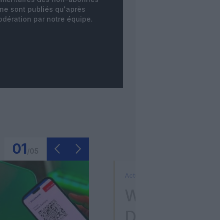
ne sont publiés qu'après
dération par notre équipe.
01
/
05
Actualité
Washington D
Donald Trum