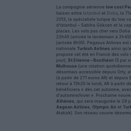
La compagnie aérienne
low cost Pe
liaison entre
Istanbul
et
Doha
, la 7
2013, la spécialiste turque du low c
d’Istanbul – Sabiha Gökcen et la ca
places. Les vols pas cher vers Doha 
22h45 (arrivée le lendemain à 2h45),
(arrivée 8h05). Pegasus Airlines es
nationale
Turkish Airlines
ainsi qu’
propose cet été en France des vols 
jour),
St Etienne – Bouthéon
(5 par 
Mulhouse
(une rotation quotidienne)
désormais accessible depuis Orly, av
(à partir de 271 euros AR) et depuis 
retour à 13h25 le lundi, AR à partir 
bénéficiera « dès cet automne, avec
d'automne/hiver ». Prochaine nouveau
Athènes
, qui sera inaugurée le 29 
Aegean Airlines
,
Olympic Air
et
Tur
Atatürk). Son réseau couvre désorma