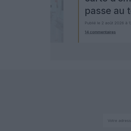
passe au t
numérique
Publié le 2 août 2026 à 
14 commentaires
Check