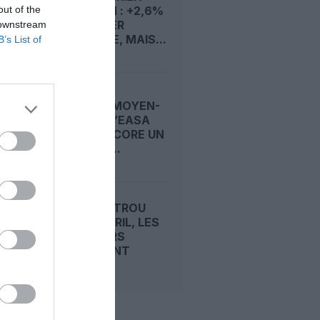
out of the
EUROPÉEN : +2,6%
AU PREMIER
 downstream
SEMESTRE, MAIS...
B’s List of
CRISE AU MOYEN-
ORIENT : L’EASA
FERME ENCORE UN
PEU PLUS...
APRÈS LE TROU
D’AIR D’AVRIL, LES
PASSAGERS
REVIENNENT
DANS...