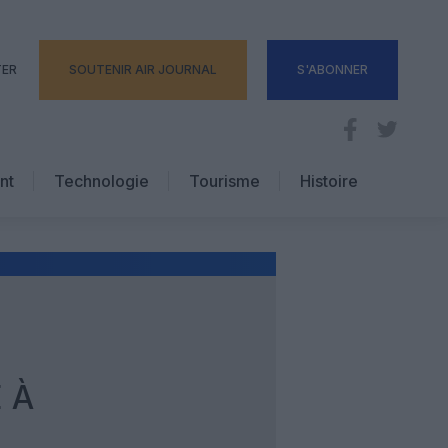
TER
SOUTENIR AIR JOURNAL
S'ABONNER
nt
Technologie
Tourisme
Histoire
Pratique
Hôtellerie
Voyages d’affaires
 À