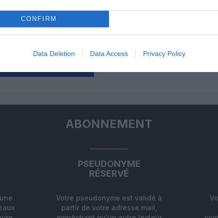
ait ouvrir une ligne entre Saint Etienne et
CONFIRM
RÉPONDRE
Data Deletion
Data Access
Privacy Policy
ER UN COMMENTAIRE
ABONNEMENT
PSEUDONYME
RÉSERVÉ
'une
Votre pseudonyme est validé à
Vo
deaux
partir de votre adresse mail,
eure
empêchant qu'un autre lecteur
com