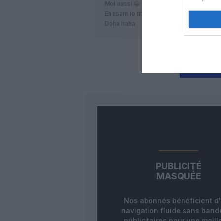
Moi aussi 😀
En lisant le titre j’ai cru que Pegasus all
Doha haha
LAISS
PUBLICITÉ
MASQUÉE
Nos abonnés bénéficient d
navigation fluide sans ban
publicitaires pour une meill