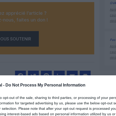
GVA
Apr
z apprécié l’article ?
cau
-nous, faites un don !
déjà
OUS SOUTENIR
Pas 
Apr
cau
déjà
doha
l -
Do Not Process My Personal Information
Facebook
Twitter
Pinterest
LinkedIn
Email
Print
to opt-out of the sale, sharing to third parties, or processing of your per
formation for targeted advertising by us, please use the below opt-out s
MENTAIRE(S)
r selection. Please note that after your opt-out request is processed y
eing interest-based ads based on personal information utilized by us or