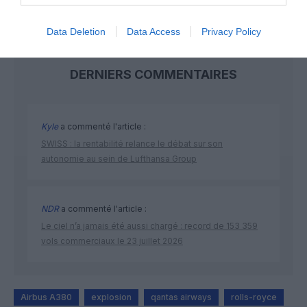
Data Deletion
Data Access
Privacy Policy
DERNIERS COMMENTAIRES
Kyle
a commenté l'article :
SWISS : la rentabilité relance le débat sur son
autonomie au sein de Lufthansa Group
NDR
a commenté l'article :
Le ciel n’a jamais été aussi chargé : record de 153 359
vols commerciaux le 23 juillet 2026
Airbus A380
explosion
qantas airways
rolls-royce