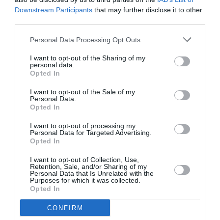
pour cet appareil à la fragile carrière commerciale…
Downstream Participants
that may further disclose it to other
third parties.
RÉPONDRE
Personal Data Processing Opt Outs
I want to opt-out of the Sharing of my
LAISSER UN COMMENTAIRE
personal data.
Opted In
I want to opt-out of the Sale of my
Personal Data.
FAIRE UN DON
Opted In
I want to opt-out of processing my
Appel aux lecteurs !
Personal Data for Targeted Advertising.
Opted In
Soutenez Air Journal participez
à son
développement !
I want to opt-out of Collection, Use,
Retention, Sale, and/or Sharing of my
Personal Data that Is Unrelated with the
Purposes for which it was collected.
Opted In
NOUS SOUTENIR
CONFIRM