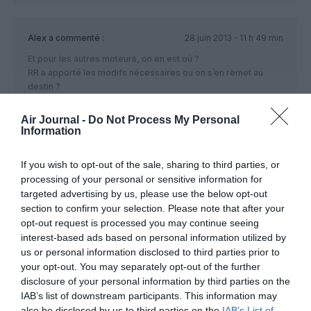
Alex
a commenté :
28 juin 2013 - 11 h 49 min
Et pour les autres moteurs, on en est où ?
RR a apporté les modifs nécessaires ou on s’en remet au
destin ?
RÉPONDRE
Air Journal -
Do Not Process My Personal
Information
If you wish to opt-out of the sale, sharing to third parties, or
vodka.martini.shaker
a commenté :
28 juin 2013 - 12 h 26 min
processing of your personal or sensitive information for
Novembr 2010 l’incident pour info 😉
targeted advertising by us, please use the below opt-out
section to confirm your selection. Please note that after your
RÉPONDRE
opt-out request is processed you may continue seeing
interest-based ads based on personal information utilized by
us or personal information disclosed to third parties prior to
your opt-out. You may separately opt-out of the further
Marthe Niel
a commenté :
28 juin 2013 - 14 h 06 min
disclosure of your personal information by third parties on the
Et surtout encore bravo pour les pilotes… un crash de l’A380,
IAB’s list of downstream participants. This information may
en plus d’un terrible drame humain, aurait été une catastrophe
also be disclosed by us to third parties on the
IAB’s List of