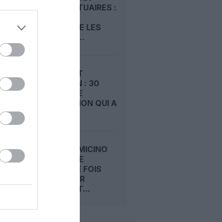
AÉROPORTUAIRES :
LE SCARA
CONTESTE LES
HAUSSES...
AÉROPORT
D’ABIDJAN : 30
ANS D’UNE
CONCESSION QUI A
FAIT...
ROME-FIUMICINO
SACRÉ UNE
NOUVELLE FOIS
« MEILLEUR
AÉROPORT...