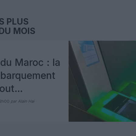
S PLUS
DU MOIS
du Maroc : la
mbarquement
out
 avec Pax
12h00
par Alain Hai