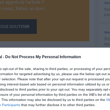
z apprécié l’article ?
Ann
-nous, faites un don !
Riy
prem
OUS SOUTENIR
Mam
19 h
Nati
l’Au
l -
Do Not Process My Personal Information
to opt-out of the sale, sharing to third parties, or processing of your per
aeroport
Facebook
Twitter
Pinterest
LinkedIn
Email
Print
formation for targeted advertising by us, please use the below opt-out s
volcan
r selection. Please note that after your opt-out request is processed y
eing interest-based ads based on personal information utilized by us or
disclosed to third parties prior to your opt-out. You may separately opt-
MENTAIRE(S)
losure of your personal information by third parties on the IAB’s list of
. This information may also be disclosed by us to third parties on the
IA
Participants
that may further disclose it to other third parties.
6 juillet 2013 - 3 h 23 min