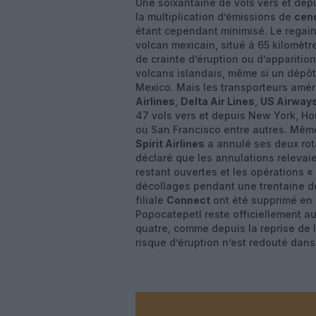
Une soixantaine de vols vers et dep
la multiplication d’émissions de
cen
étant cependant minimisé. Le regain 
volcan mexicain, situé à 65 kilomètr
de crainte d’éruption ou d’apparitio
volcans islandais, même si un dépôt
Mexico. Mais les transporteurs amér
Airlines
,
Delta Air Lines
,
US Airway
47 vols vers et depuis New York, Hou
ou San Francisco entre autres. Mêm
Spirit Airlines
a annulé ses deux rota
déclaré que les annulations relevai
restant ouvertes et les opérations 
décollages pendant une trentaine de
filiale
Connect
ont été supprimé en m
Popocatepetl reste officiellement a
quatre, comme depuis la reprise de l
risque d’éruption n’est redouté dans