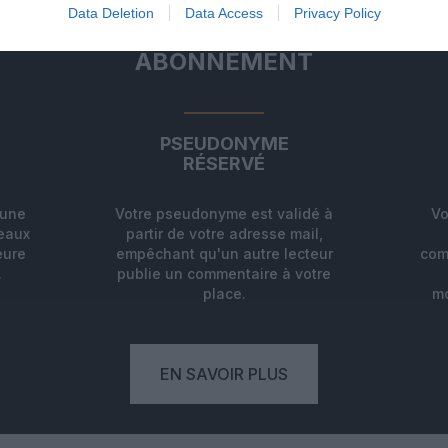
Data Deletion
Data Access
Privacy Policy
ABONNEMENT
PSEUDONYME
RÉSERVÉ
'une
Votre pseudonyme est validé à
Vo
deaux
partir de votre adresse mail,
eure
empêchant qu'un autre lecteur
com
.
publie un commentaire à votre
place.
mo
EN SAVOIR PLUS