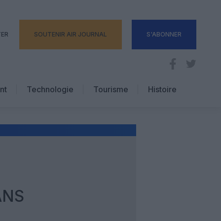
TER
SOUTENIR AIR JOURNAL
S'ABONNER
nt
Technologie
Tourisme
Histoire
Pratique
Hôtellerie
Voyages d’affaires
ANS