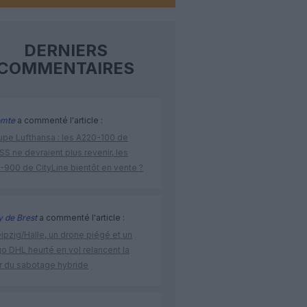
DERNIERS
COMMENTAIRES
omte
a commenté l'article :
upe Lufthansa : les A220-100 de
S ne devraient plus revenir, les
-900 de CityLine bientôt en vente ?
 de Brest
a commenté l'article :
ipzig/Halle, un drone piégé et un
o DHL heurté en vol relancent la
r du sabotage hybride