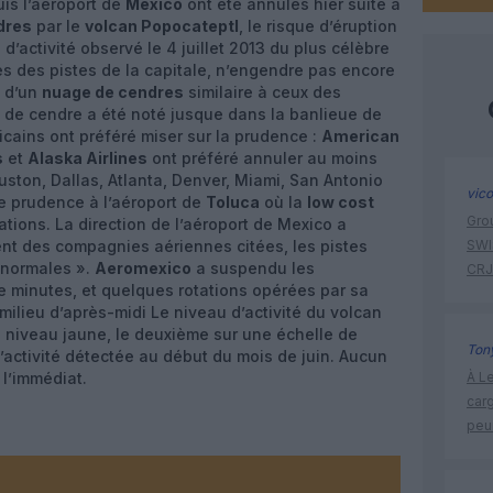
uis l’aéroport de
Mexico
ont été annulés hier suite à
dres
par le
volcan Popocateptl
, le risque d’éruption
d’activité observé le 4 juillet 2013 du plus célèbre
es des pistes de la capitale, n’engendre pas encore
n d’un
nuage de cendres
similaire à ceux des
 de cendre a été noté jusque dans la banlieue de
icains ont préféré miser sur la prudence :
American
s
et
Alaska Airlines
ont préféré annuler au moins
ston, Dallas, Atlanta, Denver, Miami, San Antonio
vic
e prudence à l’aéroport de
Toluca
où la
low cost
Gro
tions. La direction de l’aéroport de Mexico a
ent des compagnies aériennes citées, les pistes
SWIS
« normales ».
Aeromexico
a suspendu les
CRJ
 minutes, et quelques rotations opérées par sa
ilieu d’après-midi Le niveau d’activité du volcan
u niveau jaune, le deuxième sur une échelle de
Tony
’activité détectée au début du mois de juin. Aucun
 l’immédiat.
À Le
carg
peu