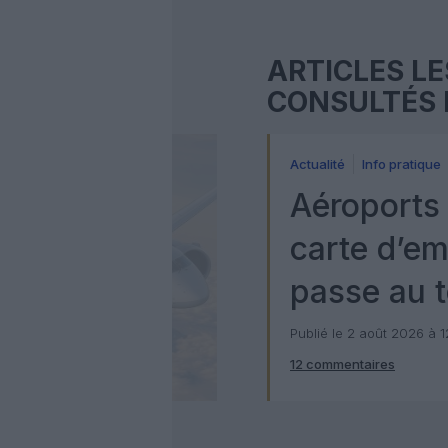
ARTICLES LE
CONSULTÉS 
Actualité
Info pratique
Aéroports 
carte d’e
passe au t
numérique
Publié le 2 août 2026 à 
12 commentaires
Check