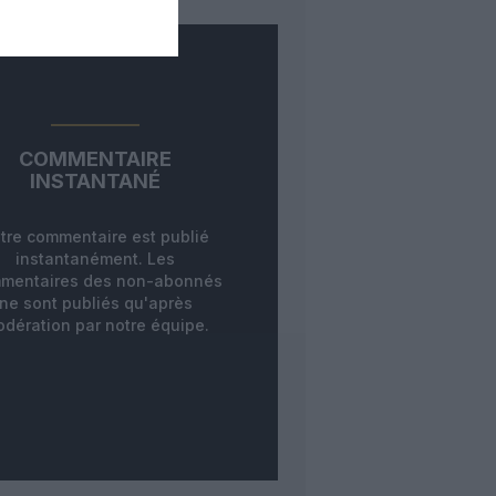
COMMENTAIRE
INSTANTANÉ
tre commentaire est publié
instantanément. Les
mentaires des non-abonnés
ne sont publiés qu'après
dération par notre équipe.