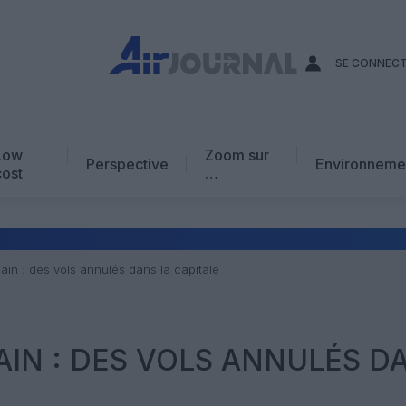
SE CONNEC
Low
Zoom sur
Perspective
Environneme
cost
…
Edito
En chiffres
Avis d’expert
ain : des vols annulés dans la capitale
AJ Académie
Vidéo
IN : DES VOLS ANNULÉS D