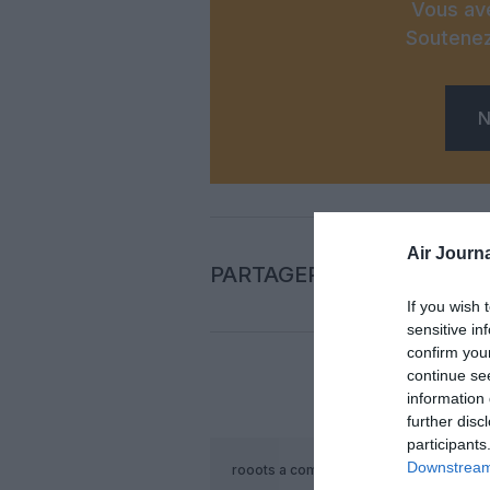
Vous ave
Soutenez
N
Air Journa
PARTAGER L'ARTICLE
If you wish 
sensitive in
confirm you
continue se
information 
COM
further disc
participants
Downstream 
rooots
a commenté :