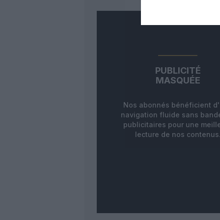
PUBLICITÉ
MASQUÉE
Nos abonnés bénéficient d
navigation fluide sans ban
publicitaires pour une meill
lecture de nos contenus