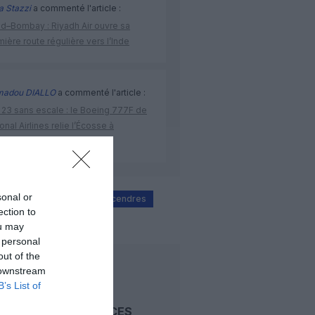
a Stazzi
a commenté l'article :
ad–Bombay : Riyadh Air ouvre sa
ière route régulière vers l’Inde
adou DIALLO
a commenté l'article :
 23 sans escale : le Boeing 777F de
onal Airlines relie l’Écosse à
stralie
sonal or
mexico
nuage de cendres
ection to
ou may
 personal
out of the
LIRE AUSSI
 downstream
B’s List of
REDEVANCES