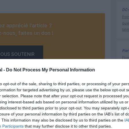
DC-
Poin
ouvr
z apprécié l’article ?
lati
-nous, faites un don !
Pier
OUS SOUTENIR
Flyn
Méd
l -
Do Not Process My Personal Information
to opt-out of the sale, sharing to third parties, or processing of your per
aeroport
formation for targeted advertising by us, please use the below opt-out s
r selection. Please note that after your opt-out request is processed y
skyteam
eing interest-based ads based on personal information utilized by us or
Facebook
Twitter
Pinterest
LinkedIn
Email
Print
disclosed to third parties prior to your opt-out. You may separately opt-
losure of your personal information by third parties on the IAB’s list of
. This information may also be disclosed by us to third parties on the
IA
Participants
that may further disclose it to other third parties.