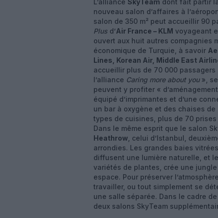
L’alliance
SkyTeam
dont fait partir
nouveau salon d’affaires à l’aéroport 
salon de 350 m² peut accueillir 90 p
Plus
d’
Air France – KLM
voyageant en
ouvert aux huit autres compagnies 
économique de Turquie, à savoir
Aer
Lines, Korean Air, Middle East Airli
accueillir plus de 70 000 passagers 
l’alliance
Caring more about you
», s
peuvent y profiter « d’aménagement
équipé d’imprimantes et d’une conne
un bar à oxygène et des chaises de 
types de cuisines, plus de 70 prises
Dans le même esprit que le salon S
Heathrow
, celui d’Istanbul, deuxi
arrondies. Les grandes baies vitrée
diffusent une lumière naturelle, et 
variétés de plantes, crée une jungle
espace. Pour préserver l’atmosphère 
travailler, ou tout simplement se dé
une salle séparée. Dans le cadre 
deux salons SkyTeam supplémentai