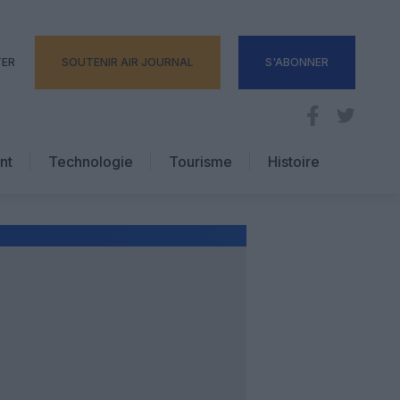
TER
SOUTENIR AIR JOURNAL
S'ABONNER
nt
Technologie
Tourisme
Histoire
Pratique
Hôtellerie
Voyages d’affaires