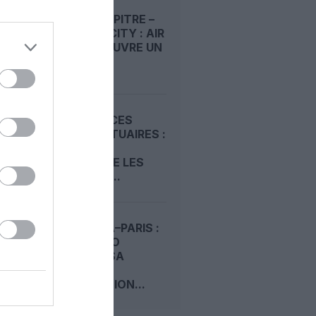
POINTE‑À‑PITRE –
PANAMA CITY : AIR
FRANCE OUVRE UN
PONT...
REDEVANCES
AÉROPORTUAIRES :
LE SCARA
CONTESTE LES
HAUSSES...
KINSHASA–PARIS :
AIR CONGO
PRÉPARE SA
DEUXIÈME
DESTINATION...