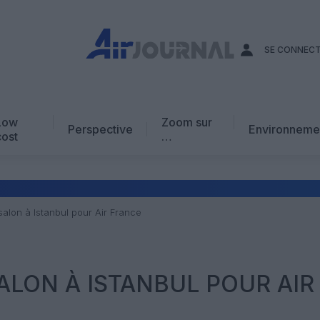
SE CONNEC
Low
Zoom sur
Perspective
Environneme
cost
…
Edito
En chiffres
Avis d’expert
alon à Istanbul pour Air France
AJ Académie
Vidéo
LON À ISTANBUL POUR AIR