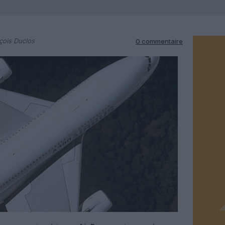
çois Duclos
0 commentaire