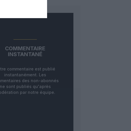
COMMENTAIRE
INSTANTANÉ
tre commentaire est publié
instantanément. Les
mentaires des non-abonnés
ne sont publiés qu'après
dération par notre équipe.