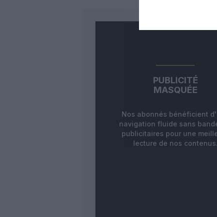
PUBLICITÉ
MASQUÉE
Nos abonnés bénéficient d
navigation fluide sans ban
publicitaires pour une meill
lecture de nos contenus