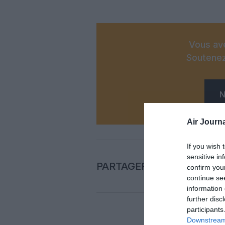
Vous ave
Soutenez
N
Air Journa
If you wish 
sensitive in
PARTAGER L'ARTICLE
confirm you
continue se
information 
further disc
participants
Downstream 