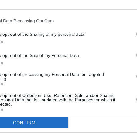
un commentaire !
ER UN COMMENTAIRE
l Data Processing Opt Outs
o opt-out of the Sharing of my personal data.
In
o opt-out of the Sale of my Personal Data.
In
to opt-out of processing my Personal Data for Targeted
ing.
In
o opt-out of Collection, Use, Retention, Sale, and/or Sharing
ersonal Data that Is Unrelated with the Purposes for which it
lected.
In
CONFIRM