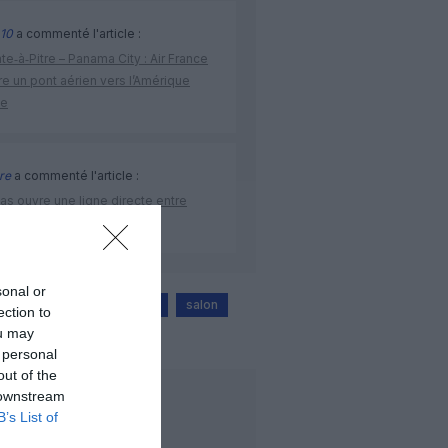
10
a commenté l'article :
te‑à‑Pitre – Panama City : Air France
e un pont aérien vers l’Amérique
ne
re
a commenté l'article :
as ouvre une ligne directe entre
ine et Bruxelles
sonal or
air france
Istanbul
salon
ection to
ou may
 personal
out of the
 downstream
LIRE AUSSI
B’s List of