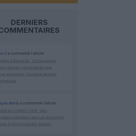
DERNIERS
COMMENTAIRES
no C
a commenté l'article :
vilités à Bangkok : 22 passagers
nois refusés à bord après une
se-poursuite, l’incident devient
lomatique
nçois Marty
a commenté l'article :
bilité du COMAC C919 : des
malies signalées dans un document
ibué à China Southern Airlines