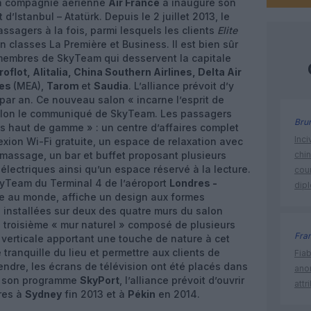
 la compagnie aérienne
Air France
a inauguré son
d’Istanbul – Atatürk. Depuis le 2 juillet 2013, le
assagers à la fois, parmi lesquels les clients
Elite
 classes La Première et Business. Il est bien sûr
membres de SkyTeam qui desservent la capitale
oflot, Alitalia, China Southern Airlines, Delta Air
nes
(MEA),
Tarom
et
Saudia
. L’alliance prévoit d’y
par an. Ce nouveau salon « incarne l’esprit de
elon le communiqué de SkyTeam. Les passagers
Bru
s haut de gamme » : un centre d’affaires complet
Inci
xion Wi-Fi gratuite, un espace de relaxation avec
massage, un bar et buffet proposant plusieurs
chi
 électriques ainsi qu’un espace réservé à la lecture.
cour
kyTeam du Terminal 4 de l’aéroport
Londres -
dip
ème au monde, affiche un design aux formes
s installées sur deux des quatre murs du salon
le troisième « mur naturel » composé de plusieurs
Fra
 verticale apportant une touche de nature à cet
tranquille du lieu et permettre aux clients de
Fia
tendre, les écrans de télévision ont été placés dans
ano
de son programme
SkyPort
, l’alliance prévoit d’ouvrir
attr
res à
Sydney
fin 2013 et à
Pékin
en 2014.