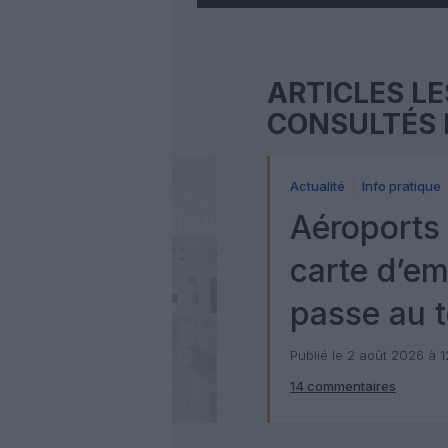
ARTICLES LE
CONSULTÉS 
Actualité
Info pratique
Aéroports 
carte d’e
passe au t
numérique
Publié le 2 août 2026 à 
14 commentaires
Check