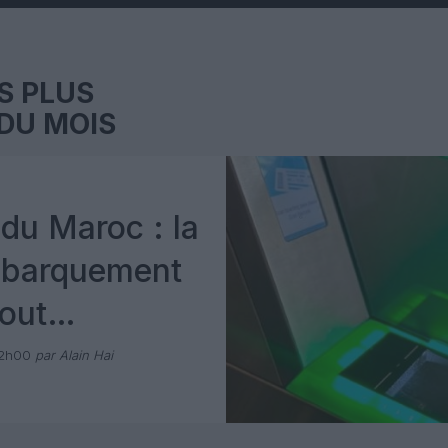
S PLUS
DU MOIS
du Maroc : la
mbarquement
out
 avec Pax
12h00
par Alain Hai