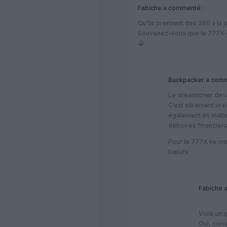
Fabiche
a commenté :
Qu’ils prennent des 350 à la 
Souvenez-vous que le 777X es
😀
Backpacker
a comm
Le dreamloner devai
C’est sûrement vra
également en matièr
déboires financier
Pour le 777X ne met
bœufs
Fabiche
a
Voilà un 
Oui, corr