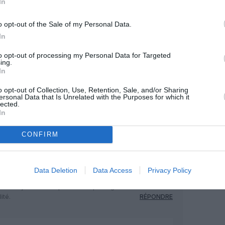
In
o opt-out of the Sale of my Personal Data.
In
18 juillet 2013 - 11 h 59 min
to opt-out of processing my Personal Data for Targeted
ur Emirates pour ecouler des A380, ca
ing.
 de ne dependre que d’un client, d’autant
In
ecouler des A380, Emirates va pouvoir
entiel…
o opt-out of Collection, Use, Retention, Sale, and/or Sharing
ersonal Data that Is Unrelated with the Purposes for which it
lected.
e les vois pas prendre livraison de ces
In
la commande car ils perdraient les
lable qu’ils seront convertis à terme en
CONFIRM
a aussi peut etre des A350 pour
Data Deletion
Data Access
Privacy Policy
ent ils faire sans l’A380 quand la
? C’esy aussi une question de prestige
ité.
RÉPONDRE