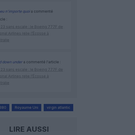
eu n'importe quoi
a commenté
icle :
 23 sans escale : le Boeing 777F de
onal Airlines relie l’Écosse à
stralie
d down under
a commenté l'article :
 23 sans escale : le Boeing 777F de
onal Airlines relie l’Écosse à
stralie
A380
Royaume Uni
virgin atlantic
LIRE AUSSI