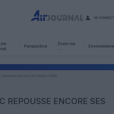
SE CONNEC
Low
Zoom sur
Perspective
Environneme
cost
…
Edito
En chiffres
Avis d’expert
tic repousse encore ses Airbus A380
AJ Académie
Vidéo
IC REPOUSSE ENCORE SES