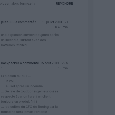
loser, alors fermez-la
RÉPONDRE
jejea380
a commenté :
19 juillet 2013 - 21
h 43 min
une explosion survient toujours après
un incendie, surtout avec des
batteries !!!! hihihi
Backpacker
a commenté
15 août 2013 - 22 h
:
18 min
Explosion du 787 …
… En vol
…. Au sol après un incendie
… De rire de tout bon ingénieur qui se
respecte ( car on livre à un client
toujours un produit fini )
…..de colère du CFO de Boeing car la
bouse ne sera jamais rentable