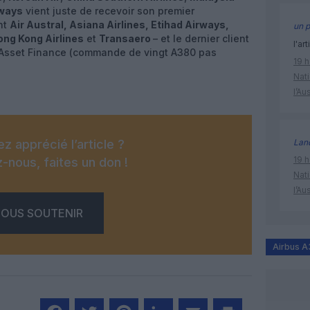
rways
vient juste de recevoir son premier
nt
Air Austral, Asiana Airlines, Etihad Airways,
un p
ong Kong Airlines
et
Transaero
– et le dernier client
l'art
c Asset Finance (commande de vingt A380 pas
19 h
Nati
l’Au
z apprécié l’article ?
Lan
19 h
-nous, faites un don !
Nati
l’Au
OUS SOUTENIR
Airbus 