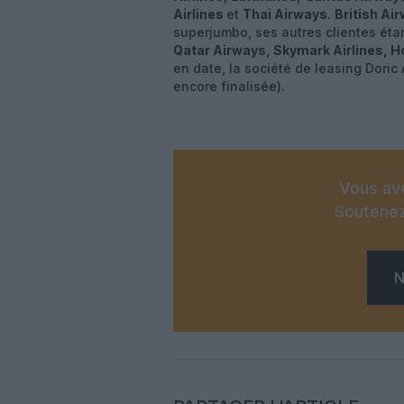
Airlines
et
Thai Airways
.
British Ai
superjumbo, ses autres clientes éta
Qatar Airways, Skymark Airlines, H
en date, la société de leasing Dori
encore finalisée).
Vous ave
Soutenez
N