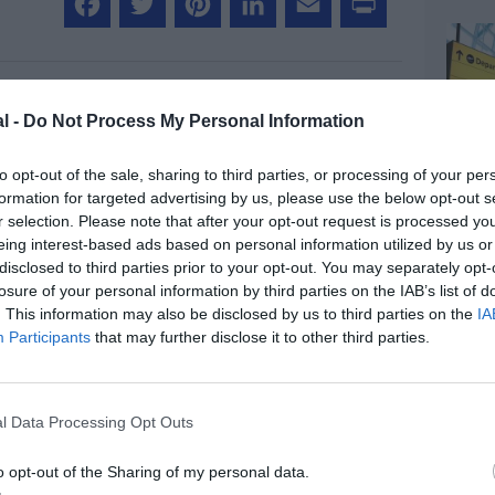
Facebook
Twitter
Pinterest
LinkedIn
Email
Print
l -
Do Not Process My Personal Information
MENTAIRE(S)
to opt-out of the sale, sharing to third parties, or processing of your per
formation for targeted advertising by us, please use the below opt-out s
18 juillet 2013 - 11 h 32 min
r selection. Please note that after your opt-out request is processed y
rendra pas livraison de ses 2 A380 ( pour
eing interest-based ads based on personal information utilized by us or
id d’asiana qui est aussi dans la
disclosed to third parties prior to your opt-out. You may separately opt-
sisco, heureusement qu’émirates sera
losure of your personal information by third parties on the IAB’s list of
otentiels
RÉPONDRE
. This information may also be disclosed by us to third parties on the
IA
Participants
that may further disclose it to other third parties.
18 juillet 2013 - 12 h 59 min
e prendra pas deux A380 mais en a
l Data Processing Opt Outs
able en 2016 normalement. Et bien
e 800 sièges n’est plus à l’ordre du
o opt-out of the Sharing of my personal data.
RÉPONDRE