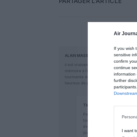
PARTAGER L'ARTICLE
Air Journa
COM
If you wish 
sensitive in
ALAIN MASSON
a commenté :
confirm you
il est vraisemblable qu’air austral ne p
continue se
mémoire à l’origine à 800 sièges) , et qu
information 
tourmente depuis la crash de san fran
further disc
heureux de prendre tous les invendus p
participants
Downstream 
TiiMaw
a commenté :
Pour répondre, Air Austral n
Persona
toujours un en commande livr
évidemment la configuration d
I want t
jour