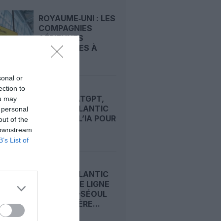
ROYAUME‑UNI : LES
COMPAGNIES
AÉRIENNES
AUTORISÉES À
COUPER...
sonal or
ection to
AVEC CHATGPT,
ou may
VIRGIN ATLANTIC
 personal
MISE SUR L’IA POUR
out of the
CAPTER...
 downstream
B’s List of
VIRGIN ATLANTIC
OUVRE UNE LIGNE
LONDRES–SÉOUL
ET ACCÉLÈRE...