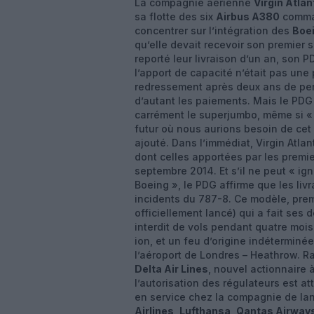
La compagnie aérienne
Virgin Atla
sa flotte des six
Airbus A380
comman
concentrer sur l’intégration des
Boe
qu’elle devait recevoir son premier
reporté leur livraison d’un an, son 
l’apport de capacité n’était pas une p
redressement après deux ans de pert
d’autant les paiements. Mais le PDG 
carrément le superjumbo, même si « i
futur où nous aurions besoin de cet a
ajouté. Dans l’immédiat, Virgin Atla
dont celles apportées par les premi
septembre 2014. Et s’il ne peut « ig
Boeing », le PDG affirme que les liv
incidents du 787-8. Ce modèle, prem
officiellement lancé) qui a fait ses 
interdit de vols pendant quatre mois 
ion, et un feu d’origine indéterminée
l’aéroport de Londres – Heathrow. R
Delta Air Lines
, nouvel actionnaire 
l’autorisation des régulateurs est at
en service chez la compagnie de l
Airlines
,
Lufthansa
,
Qantas Airway