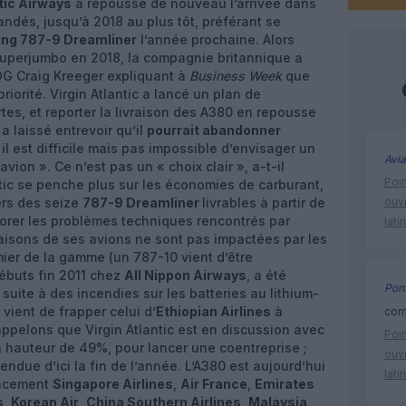
ntic Airways
a repoussé de nouveau l’arrivée dans
dés, jusqu’à 2018 au plus tôt, préférant se
ing 787-9 Dreamliner
l’année prochaine. Alors
 superjumbo en 2018, la compagnie britannique a
PDG Craig Kreeger expliquant à
Business Week
que
riorité. Virgin Atlantic a lancé un plan de
es, et reporter la livraison des A380 en repousse
a laissé entrevoir qu’il
pourrait abandonner
l est difficile mais pas impossible d’envisager un
Avia
vion ». Ce n’est pas un « choix clair », a-t-il
Poin
ntic se penche plus sur les économies de carburant,
ers des seize
787-9 Dreamliner
livrables à partir de
ouvr
norer les problèmes techniques rencontrés par
lati
raisons de ses avions ne sont pas impactées par les
ier de la gamme (un 787-10 vient d’être
débuts fin 2011 chez
All Nippon Airways
, a été
Pont
suite à des incendies sur les batteries au lithium-
 vient de frapper celui d’
Ethiopian Airlines
à
comm
appelons que Virgin Atlantic est en discussion avec
Poin
à hauteur de 49%, pour lancer une coentreprise ;
ouvr
tendue d’ici la fin de l’année. L’A380 est aujourd’hui
lati
ancement
Singapore Airlines
,
Air France
,
Emirates
s
,
Korean Air
,
China Southern Airlines
,
Malaysia