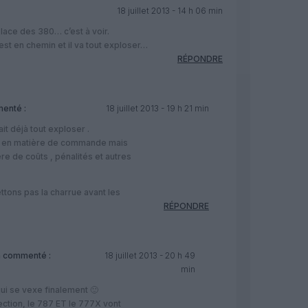
18 juillet 2013 - 14 h 06 min
place des 380… c’est à voir.
t en chemin et il va tout exploser…
RÉPONDRE
enté :
18 juillet 2013 - 19 h 21 min
t déjà tout exploser .
i en matière de commande mais
e de coûts , pénalités et autres
s
tons pas la charrue avant les
RÉPONDRE
 commenté :
18 juillet 2013 - 20 h 49
min
qui se vexe finalement 🙂
ection, le 787 ET le 777X vont