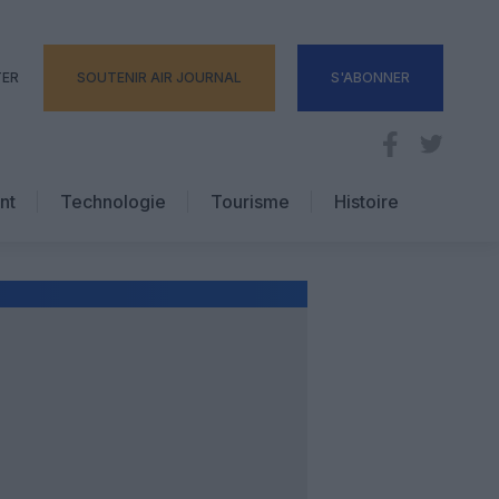
TER
SOUTENIR AIR JOURNAL
S'ABONNER
nt
Technologie
Tourisme
Histoire
Pratique
Hôtellerie
Voyages d’affaires