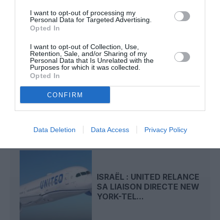
boeing 737 MAX
etats-unis
I want to opt-out of processing my
Personal Data for Targeted Advertising.
Opted In
LIRE AUSSI
I want to opt-out of Collection, Use,
Retention, Sale, and/or Sharing of my
Personal Data that Is Unrelated with the
Purposes for which it was collected.
Opted In
INSOLITE : LE
PENTAGONE PUBLIE DE
CONFIRM
NOUVELLES VIDÉOS
D’OVNI
Data Deletion
Data Access
Privacy Policy
ISRAËL : UNITED RELANCE
SA LIAISON DIRECTE NEW
YORK-TEL...