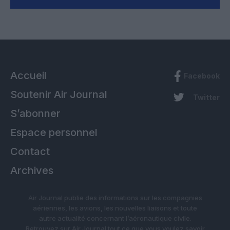
Accueil
Facebook
Soutenir Air Journal
Twitter
S’abonner
Espace personnel
Contact
Archives
Air Journal publie des informations sur les compagnies
aériennes, les avions, les nouvelles liaisons et toute
autre actualité concernant l’aéronautique civile.
Retrouvez sur Air Journal tout ce que vous voulez savoir