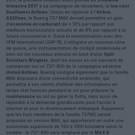
trimestre 2017
à sa compagnie de lancement, la
low cost
Southwest Airlines
. Conçu en réponse à l’
Airbus
A320neo
, le Boeing 737 MAX devrait permettre un gain
d’
économie en carburant
de « 13% par rapport aux
meilleurs monocouloirs actuels et de 8% par rapport à la
future concurrence ». Outre la remotorisation avec des
CFM International LEAP-1B, il intègrera un nouveau cône
de queue, une instrumentation de cockpit modernisée et
bien sûr les nouveaux ailerons en bout d’ailer
Split
Scimitars Winglets
, dont les essais en vol viennent de
commencer sur un 737-800 de la compagnie aérienne
United Airlines
. Boeing souligne également que la famille
MAX disposera d’une connectivité améliorée, qui
permettra à ses clients d’utiliser des informations en
temps réel fournies pendant le vol pour préparer la
maintenance
au sol ou gérer la flotte, mais aussi de
répondre à la demande grandissante pour l’accès à
internet et pour le divertissement embarqué. Rappelons
que les trois membres de la famille 737NG seront
proposés en version MAX, qui apporteront en outre une
autonomie supérieure de 740 à 1000 kilomètre selon le
modèle : le 737-800 sera remplacé par le
MAX 8