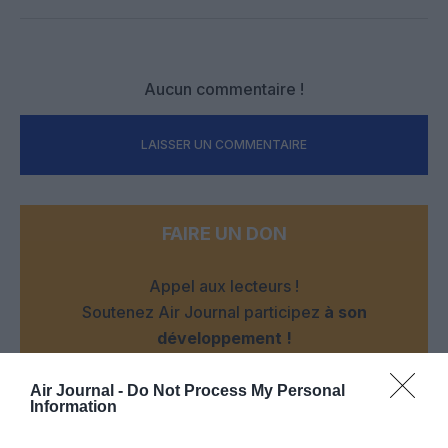
Facebook
Twitter
Pinterest
LinkedIn
Email
Print
Aucun commentaire !
LAISSER UN COMMENTAIRE
FAIRE UN DON
Appel aux lecteurs !
Soutenez Air Journal participez
à son
développement !
Air Journal -
Do Not Process My Personal
Information
NOUS SOUTENIR