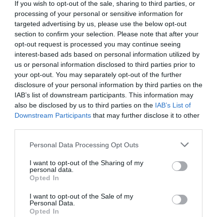
If you wish to opt-out of the sale, sharing to third parties, or
processing of your personal or sensitive information for
targeted advertising by us, please use the below opt-out
section to confirm your selection. Please note that after your
opt-out request is processed you may continue seeing
interest-based ads based on personal information utilized by
DERNIERS COMMENTAIRES
us or personal information disclosed to third parties prior to
your opt-out. You may separately opt-out of the further
disclosure of your personal information by third parties on the
IAB’s list of downstream participants. This information may
Dave
a commenté l'article :
also be disclosed by us to third parties on the
IAB’s List of
Flynas ouvre une ligne directe entre Médine et
Downstream Participants
that may further disclose it to other
Bruxelles
third parties.
Personal Data Processing Opt Outs
Ah Bon ?
a commenté l'article :
I want to opt-out of the Sharing of my
SWISS : la rentabilité relance le débat sur son
personal data.
Opted In
autonomie au sein de Lufthansa Group
I want to opt-out of the Sale of my
Personal Data.
Opted In