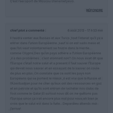
C’est l’aeroport de Moscou sheremetyevo.
RÉPONDRE
chief pilot
a commenté :
6 août 2013 - 17 h 53 min
Il faudra vanter aux Russes et aux Turcs ,tout l’interet qu’il ya a
entrer dans l’union Européenne ,sauf si on est sado maso et
que l’on veut volontairement se foutre dans la merde…
comme Chypre;Des qu’un pays adhère a l’Union Européenne
,il a des problèmes…c’est etonnant non? On nous avait dit que
l’Europe c’etait notre salut et a present il faut sauver l’Europe
qui devait nous sauver et en essayant de la sauver on coule
de plus en plus ;On constate que ce sont les pays non
Européens qui se portent le mieux ,il est vrai que la Russie et
l’Azeirbadjian pour ne citer qu’eux ont des ressources en gaz
et en petrole et qu’ils sont entrain de racheter nos clubs de
foot comme le Qatar;Et surtout nous dit on :ne quittons pas
l’Europe sinon ça irait encore plus mal pour nous;eh bien je
crois que le salut est dans la fuite…Depardieu attends moi
j’arrive!