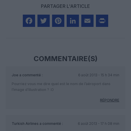
PARTAGER L'ARTICLE
Facebook
Twitter
Pinterest
LinkedIn
Email
Print
COMMENTAIRE(S)
Joe
a commenté :
6 août 2013 - 15 h 34 min
Pourriez vous me dire quel est le nom de l’aéroport dans
l’image d’illustration ? :O
RÉPONDRE
Turkish Airlines
a commenté :
6 août 2013 - 17 h 08 min