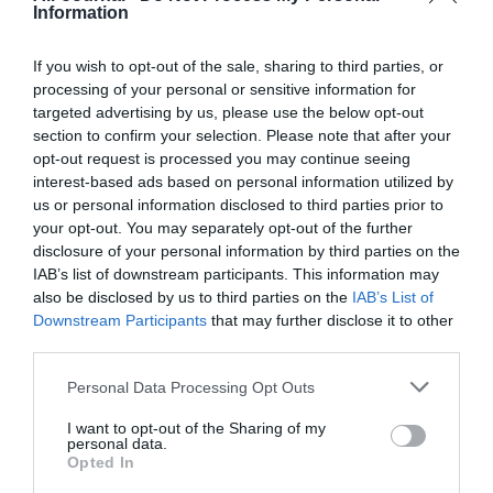
Information
pacha25
a commenté :
7 août 2013 - 15 h 24
min
If you wish to opt-out of the sale, sharing to third parties, or
Vous avez raison.rester hors Europe
processing of your personal or sensitive information for
Franchement vu le bordel que c’est ,vous n’avez pas
targeted advertising by us, please use the below opt-out
intérêt a y venir.
section to confirm your selection. Please note that after your
opt-out request is processed you may continue seeing
RÉPONDRE
interest-based ads based on personal information utilized by
us or personal information disclosed to third parties prior to
your opt-out. You may separately opt-out of the further
disclosure of your personal information by third parties on the
IAB’s list of downstream participants. This information may
LAISSER UN COMMENTAIRE
also be disclosed by us to third parties on the
IAB’s List of
Downstream Participants
that may further disclose it to other
third parties.
FAIRE UN DON
Personal Data Processing Opt Outs
I want to opt-out of the Sharing of my
Appel aux lecteurs !
personal data.
Soutenez Air Journal participez
à son
Opted In
développement !