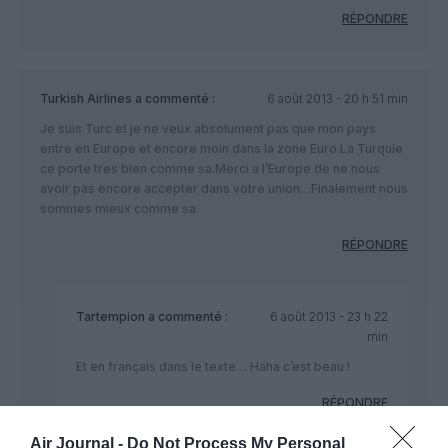
RÉPONDRE
Turkish Airlines
a commenté :
6 août 2013 - 20 h 51 min
Je suis Turc et je ne veux absolument pas que mon pays
entre en Europe et encore moin dans la zone Euro.La Turquie
ce porte tres bien comme sa.Merci a l’Europe de ne nous
avoir pas encore accepter dans votre union…Finalement nous
sommes mieux comme sa.
RÉPONDRE
Tartempion
a commenté :
6 août 2013 - 23 h 22
min
Et en français dans le texte… Haha c’est beau !
RÉPONDRE
Air Journal -
Do Not Process My Personal