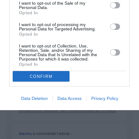
I want to opt-out of the Sale of my
Personal Data.
Opted In
NOUS SOUTENIR
I want to opt-out of processing my
Personal Data for Targeted Advertising.
Opted In
I want to opt-out of Collection, Use,
Retention, Sale, and/or Sharing of my
Personal Data that Is Unrelated with the
Purposes for which it was collected.
Opted In
DERNIERS COMMENTAIRES
CONFIRM
atplhkt
a commenté l'article :
Data Deletion
Data Access
Privacy Policy
Contrôles aux frontières entre l’Espagne et l’Italie : des
arrivées plus longues, des correspondances à risque
Manfou
a commenté l'article :