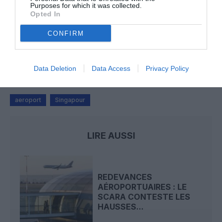
Purposes for which it was collected.
Opted In
CONFIRM
Badissi novembri
a commenté l'article :
Nice–Corse : ces vols électriques qui se profilent à
l’horizon 2030
Data Deletion
Data Access
Privacy Policy
aeroport
Singapour
LIRE AUSSI
REDEVANCES
AÉROPORTUAIRES : LE
SCARA CONTESTE LES
HAUSSES...