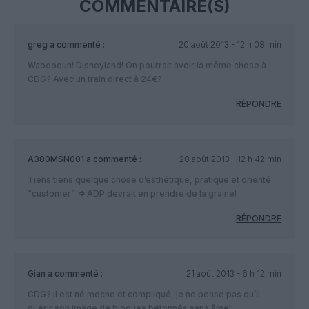
COMMENTAIRE(S)
greg
a commenté :
20 août 2013 - 12 h 08 min
Waoooouh! Disneyland! On pourrait avoir la même chose à
CDG? Avec un train direct à 24€?
RÉPONDRE
A380MSN001
a commenté :
20 août 2013 - 12 h 42 min
Tiens tiens quelque chose d’esthétique, pratique et orienté
“customer” => ADP devrait en prendre de la graine!
RÉPONDRE
Gian
a commenté :
21 août 2013 - 6 h 12 min
CDG? il est né moche et compliqué, je ne pense pas qu’il
guérir son image de bloques bétonnés sans âme!