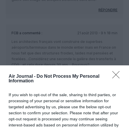
RÉPONDRE
FCB
a commenté :
21 août 2013 - 9 h 18 min
Les architectes français vont construire de superbes
aéroports/terminaux dans le monde entier mais en France on
nous fait que des structures froides, laides mal pensées et
ficelées…Considérez une seconde la galère des transferts à
CDG…et cela dure depuis 30 ans….Pourquoi?
RÉPONDRE
Air Journal -
Do Not Process My Personal
Information
If you wish to opt-out of the sale, sharing to third parties, or
LAISSER UN COMMENTAIRE
processing of your personal or sensitive information for
targeted advertising by us, please use the below opt-out
section to confirm your selection. Please note that after your
opt-out request is processed you may continue seeing
FAIRE UN DON
interest-based ads based on personal information utilized by