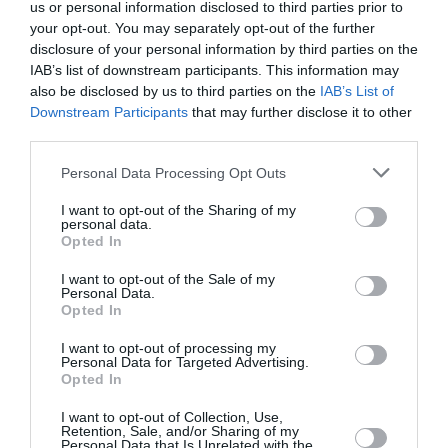
us or personal information disclosed to third parties prior to
your opt-out. You may separately opt-out of the further
Appel aux lecteurs !
disclosure of your personal information by third parties on the
Soutenez Air Journal participez
à son
IAB’s list of downstream participants. This information may
développement !
also be disclosed by us to third parties on the
IAB’s List of
Downstream Participants
that may further disclose it to other
third parties.
NOUS SOUTENIR
Personal Data Processing Opt Outs
I want to opt-out of the Sharing of my
personal data.
Opted In
I want to opt-out of the Sale of my
Personal Data.
Opted In
DERNIERS COMMENTAIRES
I want to opt-out of processing my
Personal Data for Targeted Advertising.
Opted In
Mathématiques
a commenté l'article :
I want to opt-out of Collection, Use,
19 h 23 sans escale : le Boeing 777F de National
Retention, Sale, and/or Sharing of my
Personal Data that Is Unrelated with the
Airlines relie l’Écosse à l’Australie