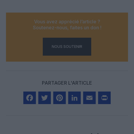
Vous avez apprécié l’article ?
Soutenez-nous, faites un don !
NOUS SOUTENIR
PARTAGER L'ARTICLE
Facebook
Twitter
Pinterest
LinkedIn
Email
Print