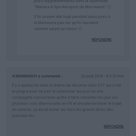
jours supplémentaires dans le splendide
“Menara & Spa Aéroport de Marrakech” 🙂
S’ils avaient été logé pendant deux jours à
la Mamounia pas sur qu’ils l’auraient
ramené autant au retour 🙂
RÉPONDRE
A380MSN001
a commenté :
22 août 2013 - 9 h 01 min
Il y a quelqu’un dans la chaîne de décision chez EZY qui a fait
le pingre pour ne pas ré acheminer les pax via une
compagnie concurrente quitte à faire remonter les pax sur
plusieurs vols atterrissants en FR et ensuite terminer le trajet
en autocar, ça aurait éviter de faire les grands titres des
journaux etc.
RÉPONDRE