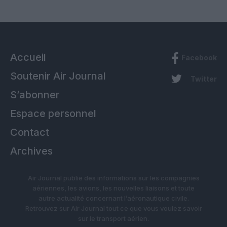
Accueil
Facebook
Soutenir Air Journal
Twitter
S’abonner
Espace personnel
Contact
Archives
Air Journal publie des informations sur les compagnies
aériennes, les avions, les nouvelles liaisons et toute
autre actualité concernant l’aéronautique civile.
Retrouvez sur Air Journal tout ce que vous voulez savoir
sur le transport aérien.