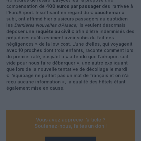
compensation de
400 euros par passager
dès l’arrivée à
l’EuroAirport. Insuffisant en regard du «
cauchemar
»
subi, ont affirmé hier plusieurs passagers au quotidien
les
Dernières Nouvelles d’Alsace;
ils veulent désormais
déposer une
requête au civil
« afin d’être indemnisés des
préjudices qu’ils estiment avoir subis du fait des
négligences » de la low cost. L’une d’elles, qui voyageait
avec 10 proches dont trois enfants, raconte comment lors
du premier raté, easyJet a « attendu que l’aéroport soit
vide pour nous faire débarquer », une autre expliquant
que lors de la nouvelle tentative de décollage le mardi
« l’équipage ne parlait pas un mot de français et on n’a
reçu aucune information », la qualité des hôtels étant
également mise en cause.
Vous avez apprécié l’article ?
Soutenez-nous, faites un don !