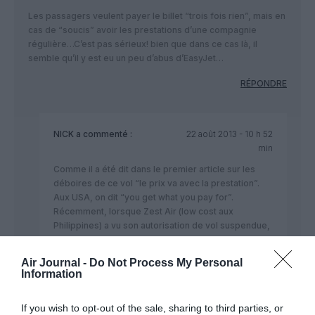
Les passagers veulent payer le billet “trois fois rien”, mais en
cas de “soucis” avoir les prestations d’une compagnie
régulière…C’est pas sérieux! bien que dans ce cas là, il
semble qu’il y est eu un peu d’abus d’EasyJet…
RÉPONDRE
NICK
a commenté :
22 août 2013 - 10 h 52
min
Comme il a été dit dans le premier article sur les
déboires de ce vol “le prix va avec la prestation”.
Aux USA, on dit “you get what you pay for”.
Récemment, lorsque Zest Air (low cost aux
Philippines) a vu son autorisation de vol suspendue,
PAL, AirAsia et Cebu Pacific ont pris en charge
certains passagers.
Air Journal -
Do Not Process My Personal
Il faut voir ici, en partie, la pingrerie d’EasyJet mais
Information
j’approuve aussi votre commentaire Paul-Louis.
RÉPONDRE
If you wish to opt-out of the sale, sharing to third parties, or