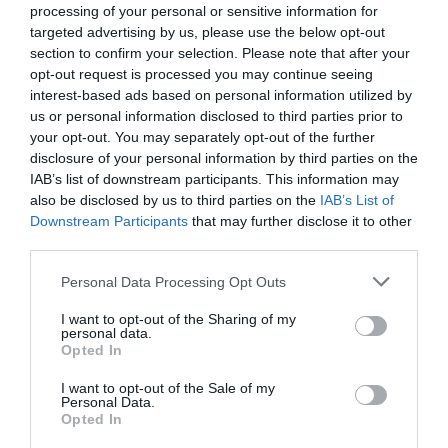
processing of your personal or sensitive information for
targeted advertising by us, please use the below opt-out
section to confirm your selection. Please note that after your
opt-out request is processed you may continue seeing
Lady Gaga
a commenté :
22 août 2013 - 11 h 30 min
interest-based ads based on personal information utilized by
us or personal information disclosed to third parties prior to
Après coup on se dit qu’ils auraient pû aussi trouver d’autres
your opt-out. You may separately opt-out of the further
solutions :
disclosure of your personal information by third parties on the
Il y a un vol le mardi matin vers 9h Marrakech Geneve ,cela
aurait pû en dépanner une partie (evidemment pas tout l’avion
IAB’s list of downstream participants. This information may
)limite sur Paris ou Lyon mais il ne faut pas être pressé et
also be disclosed by us to third parties on the
IAB’s List of
c’est très facile après coup mais bon si on te dit que c’est
Downstream Participants
that may further disclose it to other
pour une journée tu fais contre mauvaise fortune bon coeur la
third parties.
deuxième il y a de quoi être très enervé
Personal Data Processing Opt Outs
RÉPONDRE
I want to opt-out of the Sharing of my
personal data.
Opted In
vonfritschthoffen
a commenté :
22 août 2013 - 22 h 15 min
I want to opt-out of the Sale of my
Personal Data.
Et en plus l’équipage ne parle pas français !!! c’est un scandale
Opted In
! pauvre passager, il est pas content, faudra qu’il retourne à
l’école non pas pour apprendre l’anglais mais pour lire que