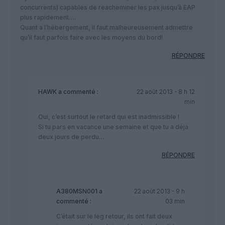
concurrents) capables de reacheminer les pax jusqu’à EAP
plus rapidement….
Quant a l’hébergement, il faut malheureusement admettre
qu’il faut parfois faire avec les moyens du bord!
RÉPONDRE
HAWK
a commenté :
22 août 2013 - 8 h 12
min
Oui, c’est surtout le retard qui est inadmissible !
Si tu pars en vacance une semaine et que tu a déjà
deux jours de perdu…
RÉPONDRE
A380MSN001
a
22 août 2013 - 9 h
commenté :
03 min
C’était sur le leg retour, ils ont fait deux