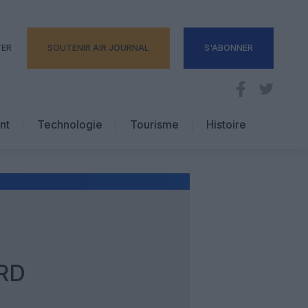
TER
SOUTENIR AIR JOURNAL
S'ABONNER
nt
Technologie
Tourisme
Histoire
Pratique
Hôtellerie
Voyages d’affaires
RD