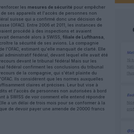
renforcer les
mesures de sécurité
pour empêcher
d de ses appareils et l'accès de personnes non
déral suisse qui a confirmé donc une décision de
suisse (OFAC). Entre 2006 et 2011, les instances de
aient procédé à des inspections et avaient
 avait demandé alors à SWISS,
filiale de Lufthansa
,
croître la sécurité de ses avions. La compagnie
de l'OFAC, estimant qu'elle manquait de clarté. Elle
Mat
al administratif fédéral, devant lequel elle avait été
19 h
ecours devant le tribunal fédéral Mais sur les
unal fédéral confirment les conclusions du tribunal
Nati
e recours de la compagnie, qui s'était plainte du
l’Au
l'OFAC. Ils considèrent que les normes auxquelles
uffisamment claires et précises. Leur but vise à
dits et l'accès de personnes non autorisées à bord
Bad
nant à SWISS de voir comment elle entend répondre
lle a un délai de trois mois pour se conformer à la
Nice
risque de devoir payer une amende de 20000 francs
prof
@Se