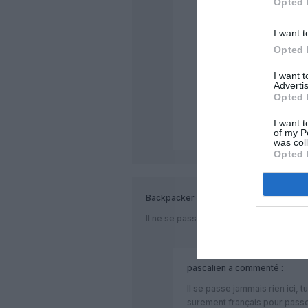
Opted 
suisse a ZRH et GVA,
longueur de la lame
I want t
Opted 
HMH
a commenté :
I want 
Advertis
A Genève, les cout
Opted 
free uniquement po
sans escales. C’e
I want t
of my P
was col
Opted 
Backpacker
a commenté :
Il ne se passe jamais rien ici
pascalien
a commenté :
Il se passe jammais rien ici, t
surement français pour passe