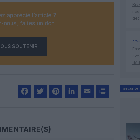
Brux
nouv
z apprécié l’article ?
déc
-nous, faites un don !
CHE
OUS SOUTENIR
Eas
ave
déd
sécurité
Facebook
Twitter
Pinterest
LinkedIn
Email
Print
MENTAIRE(S)