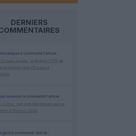
DERNIERS
COMMENTAIRES
hématiques
a commenté l'article :
 23 sans escale : le Boeing 777F de
onal Airlines relie l’Écosse à
stralie
issi novembri
a commenté l'article :
–Corse : ces vols électriques qui se
ilent à l’horizon 2030
rge13
a commenté l'article :