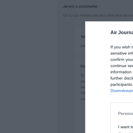
Jerem
a commenté :
On va qd meme pas leur interdire de vo
Air Journa
Xav
a commenté :
pas mal, elle était facile !
If you wish 
sensitive in
confirm you
continue se
Postanote
a commenté :
information 
Et pourtant il y encore peu l
further disc
aux boutiques duty free a ZRH, 
participants
étant pas allé depuis un cert
Downstream 
VIE est plus sûr puisqu’on y 
couteaux. Moins dangereux e
Persona
Ramada
a comment
I want t
Je suis déjà passe 