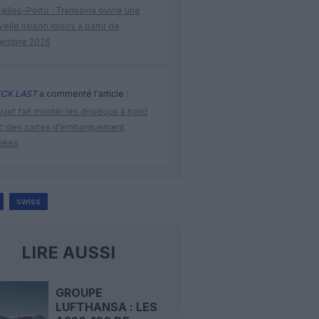
elles–Porto : Transavia ouvre une
elle liaison loisirs à partir de
embre 2026
CK LAST
a commenté l'article :
yJet fait monter les doudous à bord
c des cartes d’embarquement
iées
swiss
LIRE AUSSI
GROUPE
LUFTHANSA : LES