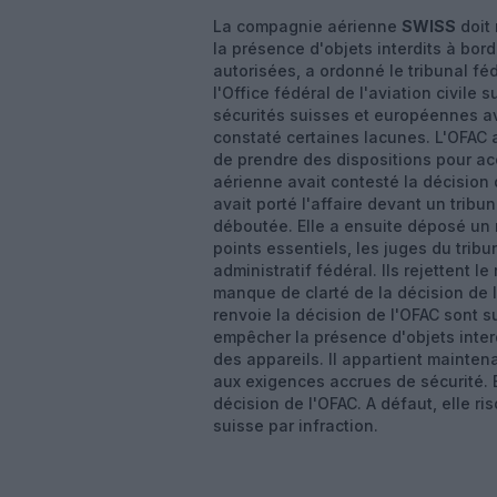
La compagnie aérienne
SWISS
doit 
la présence d'objets interdits à bor
autorisées, a ordonné le tribunal fé
l'Office fédéral de l'aviation civile 
sécurités suisses et européennes av
constaté certaines lacunes. L'OFAC
de prendre des dispositions pour ac
aérienne avait contesté la décision 
avait porté l'affaire devant un tribun
déboutée. Elle a ensuite déposé un r
points essentiels, les juges du trib
administratif fédéral. Ils rejettent l
manque de clarté de la décision de 
renvoie la décision de l'OFAC sont s
empêcher la présence d'objets inter
des appareils. Il appartient mainte
aux exigences accrues de sécurité. E
décision de l'OFAC. A défaut, elle 
suisse par infraction.