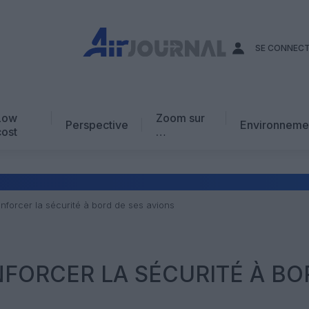
SE CONNEC
Low
Zoom sur
Perspective
Environneme
cost
…
Edito
En chiffres
Avis d’expert
nforcer la sécurité à bord de ses avions
AJ Académie
Vidéo
NFORCER LA SÉCURITÉ À BO