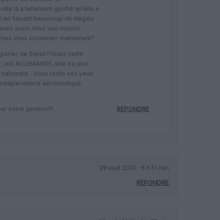
lle là a tellement gonflé qu’elle a
ol en faisant beaucoup de dégats
mais aussi chez vos voisins
:vous vous souvenez maintenant?
parler de Swiss??mais cette
r, est ALLEMANDE..elle n’a plus
de nationale…Vous reste vos yeux
 indépendance aéronautique
r votre gestion!!!!
RÉPONDRE
28 août 2013 - 6 h 51 min
RÉPONDRE