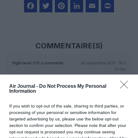
Facebook
Twitter
Pinterest
LinkedIn
Email
Print
COMMENTAIRE(S)
flight level 370
a commenté :
18 septembre 2013 - 16 h
13 min
Beautiful airplane…!
Air Journal -
Do Not Process My Personal
RÉPONDRE
Information
If you wish to opt-out of the sale, sharing to third parties, or
processing of your personal or sensitive information for
LAISSER UN COMMENTAIRE
targeted advertising by us, please use the below opt-out
section to confirm your selection. Please note that after your
opt-out request is processed you may continue seeing