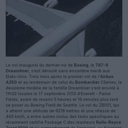
Le vol inaugural du dernier-né de
Boeing
, le
787-9
Dreamliner
, s’est déroulé sans encombre mardi aux
Etats-Unis. Trois mois après le premier vol de l’
Airbus
A350
et au lendemain de celui du
Bombardier
CSeries, le
deuxième modèle de la famille Dreamliner s’est envolé à
11h02 locales le 17 septembre 2013 d’Everett – Paine
Fields, avant de revenir 5 heures et 16 minutes plus tard
se poser au Boeing Field de Seattle. Le vol du ZB001, qui
a atteint une altitude de 6218 mètres et une vitesse de
463 km/h, a entre autres inclus des tests spécifiques au
récemment certifié Package C des réacteurs
Rolls-Royce
Trent 1000
et au comportement de l’appareil, au fuselage