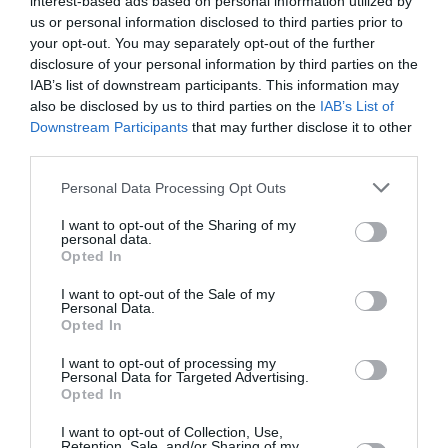
interest-based ads based on personal information utilized by
FAIRE UN DON
us or personal information disclosed to third parties prior to
your opt-out. You may separately opt-out of the further
Appel aux lecteurs !
disclosure of your personal information by third parties on the
IAB’s list of downstream participants. This information may
Soutenez Air Journal participez
à son
also be disclosed by us to third parties on the
IAB’s List of
développement !
Downstream Participants
that may further disclose it to other
third parties.
Personal Data Processing Opt Outs
NOUS SOUTENIR
I want to opt-out of the Sharing of my
personal data.
Opted In
I want to opt-out of the Sale of my
Personal Data.
Opted In
DERNIERS COMMENTAIRES
I want to opt-out of processing my
Personal Data for Targeted Advertising.
Opted In
Manfou
a commenté l'article :
I want to opt-out of Collection, Use,
Retention, Sale, and/or Sharing of my