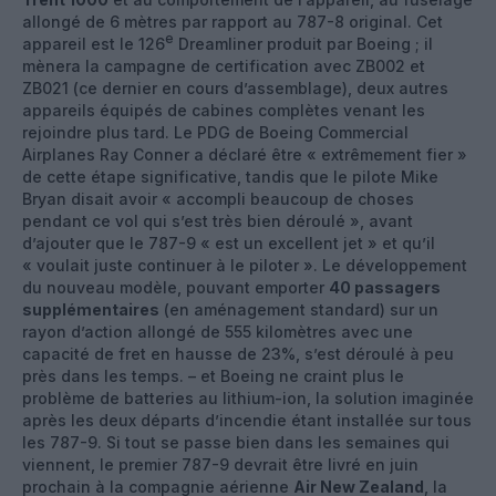
allongé de 6 mètres par rapport au 787-8 original. Cet
e
appareil est le 126
Dreamliner produit par Boeing ; il
mènera la campagne de certification avec ZB002 et
ZB021 (ce dernier en cours d’assemblage), deux autres
appareils équipés de cabines complètes venant les
rejoindre plus tard. Le PDG de Boeing Commercial
Airplanes Ray Conner a déclaré être « extrêmement fier »
de cette étape significative, tandis que le pilote Mike
Bryan disait avoir « accompli beaucoup de choses
pendant ce vol qui s’est très bien déroulé », avant
d’ajouter que le 787-9 « est un excellent jet » et qu’il
« voulait juste continuer à le piloter ». Le développement
du nouveau modèle, pouvant emporter
40 passagers
supplémentaires
(en aménagement standard) sur un
rayon d’action allongé de 555 kilomètres avec une
capacité de fret en hausse de 23%, s’est déroulé à peu
près dans les temps. – et Boeing ne craint plus le
problème de batteries au lithium-ion, la solution imaginée
après les deux départs d’incendie étant installée sur tous
les 787-9. Si tout se passe bien dans les semaines qui
viennent, le premier 787-9 devrait être livré en juin
prochain à la compagnie aérienne
Air New Zealand
, la