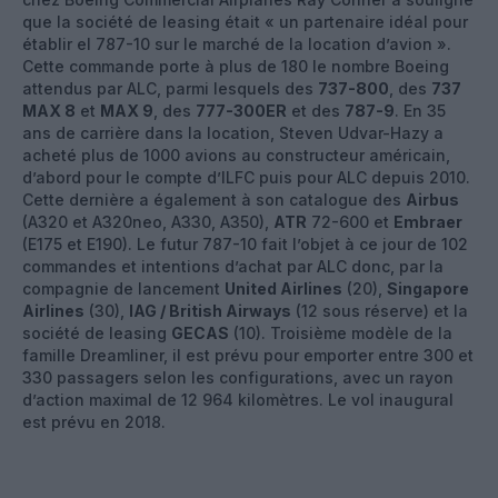
que la société de leasing était « un partenaire idéal pour
établir el 787-10 sur le marché de la location d’avion ».
Cette commande porte à plus de 180 le nombre Boeing
attendus par ALC, parmi lesquels des
737-800
, des
737
MAX 8
et
MAX 9
, des
777-300ER
et des
787-9
. En 35
ans de carrière dans la location, Steven Udvar-Hazy a
acheté plus de 1000 avions au constructeur américain,
d’abord pour le compte d’ILFC puis pour ALC depuis 2010.
Cette dernière a également à son catalogue des
Airbus
(A320 et A320neo, A330, A350),
ATR
72-600 et
Embraer
(E175 et E190). Le futur 787-10 fait l’objet à ce jour de 102
commandes et intentions d’achat par ALC donc, par la
compagnie de lancement
United Airlines
(20),
Singapore
Airlines
(30),
IAG / British Airways
(12 sous réserve) et la
société de leasing
GECAS
(10). Troisième modèle de la
famille Dreamliner, il est prévu pour emporter entre 300 et
330 passagers selon les configurations, avec un rayon
d’action maximal de 12 964 kilomètres. Le vol inaugural
est prévu en 2018.