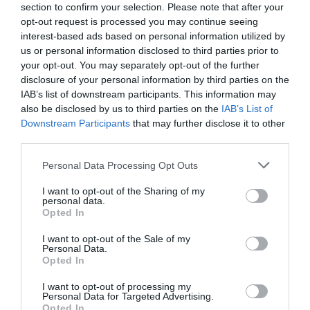
DERNIERS COMMENTAIRES
section to confirm your selection. Please note that after your
opt-out request is processed you may continue seeing
interest-based ads based on personal information utilized by
us or personal information disclosed to third parties prior to
Manfou
a commenté l'article :
your opt-out. You may separately opt-out of the further
Pyramides, croisières et mer Rouge : l’Égypte mise sur
disclosure of your personal information by third parties on the
une saison record malgré le contexte géopolitique
IAB’s list of downstream participants. This information may
also be disclosed by us to third parties on the
IAB’s List of
Downstream Participants
that may further disclose it to other
third parties.
Arn31
a commenté l'article :
Après Emirates, Lufthansa remet en cause la réception
Personal Data Processing Opt Outs
de Boeing 777-9 déjà construits
I want to opt-out of the Sharing of my
personal data.
Opted In
787-10
ALC
boeing
Dreamliner
I want to opt-out of the Sale of my
Personal Data.
Opted In
LIRE AUSSI
I want to opt-out of processing my
Personal Data for Targeted Advertising.
Opted In