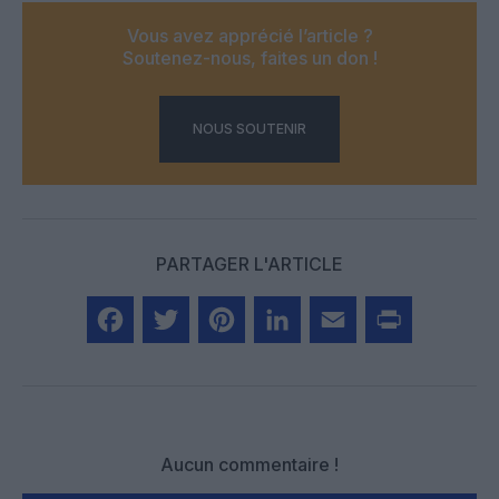
Vous avez apprécié l’article ?
Soutenez-nous, faites un don !
NOUS SOUTENIR
PARTAGER L'ARTICLE
Facebook
Twitter
Pinterest
LinkedIn
Email
Print
Aucun commentaire !