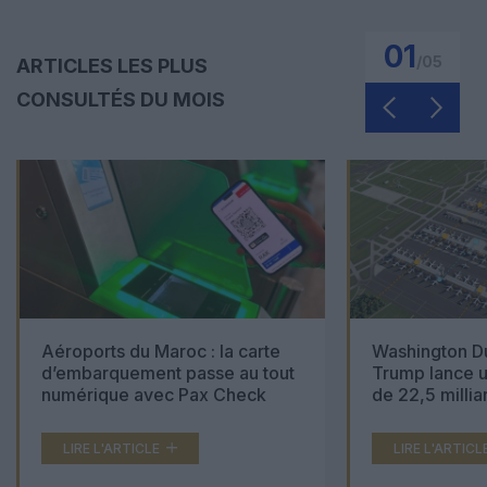
01
/
05
ARTICLES LES PLUS
CONSULTÉS DU MOIS
Aéroports du Maroc : la carte
Washington Du
d’embarquement passe au tout
Trump lance u
numérique avec Pax Check
de 22,5 millia
LIRE L'ARTICLE
LIRE L'ARTICL