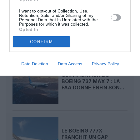
I want to opt-out of Collection, Use,
Retention, Sale, and/or Sharing of my
RISQUE DE FISSURES :
Personal Data that Is Unrelated with the
PRÈS DE 1 500 BOEING
Purposes for which it was collected.
737 MAX DANS LE...
Opted In
CONFIRM
Data Deletion
Data Access
Privacy Policy
CERTIFICATION DU
BOEING 737 MAX 7 : LA
FAA DONNE ENFIN SON...
LE BOEING 777X
FRANCHIT UN CAP