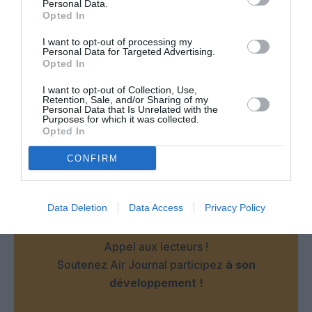
Personal Data.
avec AC après que cette dernière ai décidé de
Opted In
commander deux A330 pour lancer de véritables
liaisons long-courier afin de promouvoir la
I want to opt-out of processing my
Personal Data for Targeted Advertising.
Nouvelle-Calédonie.
Opted In
RÉPONDRE
I want to opt-out of Collection, Use,
Retention, Sale, and/or Sharing of my
Personal Data that Is Unrelated with the
Purposes for which it was collected.
Opted In
LAISSER UN COMMENTAIRE
CONFIRM
Data Deletion
Data Access
Privacy Policy
FAIRE UN DON
Appel aux lecteurs !
Soutenez Air Journal participez
à son
développement !