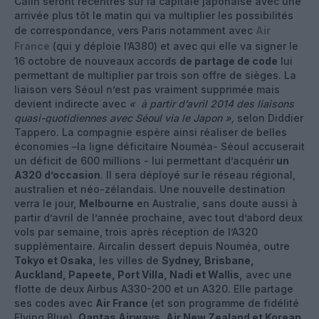
Calin seront recentrés sur la capitale japonaise avec une
arrivée plus tôt le matin qui va multiplier les possibilités
de correspondance, vers Paris notamment avec
Air
France
(qui y déploie l’A380) et avec qui elle va signer le
16 octobre de nouveaux accords
de partage de code
lui
permettant de multiplier par trois son offre de sièges. La
liaison vers Séoul n’est pas vraiment supprimée mais
devient indirecte avec
« à partir d’avril 2014 des liaisons
quasi-quotidiennes avec Séoul via le Japon »,
selon Diddier
Tappero. La compagnie espère ainsi réaliser de belles
économies –la ligne déficitaire Nouméa- Séoul accuserait
un déficit de 600 millions - lui permettant d’acquérir
un
A320 d’occasion
. Il sera déployé sur le réseau régional,
australien et néo-zélandais. Une nouvelle destination
verra le jour,
Melbourne
en Australie, sans doute aussi à
partir d’avril de l’année prochaine, avec tout d’abord deux
vols par semaine, trois après réception de l’A320
supplémentaire. Aircalin dessert depuis Nouméa, outre
Tokyo et Osaka,
les villes de
Sydney, Brisbane,
Auckland, Papeete, Port Villa, Nadi et Wallis,
avec une
flotte de deux Airbus A330-200 et un A320. Elle partage
ses codes avec
Air France
(et son programme de fidélité
Flying Blue),
Qantas Airways, Air New Zealand et Korean