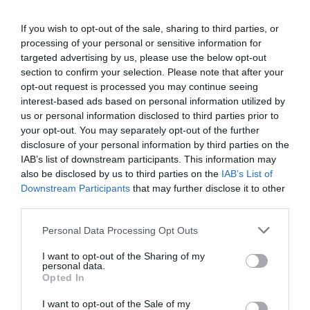
Voyez-vous un réel intérêt pour le passager à une
liaison directe sans changement d’appareil ?
If you wish to opt-out of the sale, sharing to third parties, or
Personnellement, je n’en vois pas. Une escale sans
processing of your personal or sensitive information for
changement d’appareil est toujours au minimum
targeted advertising by us, please use the below opt-out
d’une heure à une heure trente et nécessite le
section to confirm your selection. Please note that after your
débarquemetn de tous les passagers, y compris
opt-out request is processed you may continue seeing
ceux qui continuent. Alors quitte à débarquer puis
interest-based ads based on personal information utilized by
réembarquer, pourquoi ne pas changer d’appareil !
us or personal information disclosed to third parties prior to
your opt-out. You may separately opt-out of the further
Et pour les compagnies concernées, le code share
disclosure of your personal information by third parties on the
AF/AC sur les liaisons France/Nouvelle-Calédonie
IAB’s list of downstream participants. This information may
présente un réel avantage : il facilite le remplissage
also be disclosed by us to third parties on the
IAB’s List of
des avions sur chacun des tronçons car chacune
Downstream Participants
that may further disclose it to other
des compagnies fait du point à point entre sa base
et l’escale japonaise.
third parties.
A l’époque où AF faisait seule l’ensemble du trajet
Personal Data Processing Opt Outs
(avec néanmoins un changement d’appareil au
Japon car AF avait financé un A340 en défisalisation
I want to opt-out of the Sharing of my
personal data.
pour assurer les tronçons Japon/Nouvelle
Opted In
Calédonie), c’est à dire, de mémoire, jusqu’au début
des années 2000, la ligne était très déficitaire. C’est
I want to opt-out of the Sale of my
ce qui a amené AF à mettre en place le code share