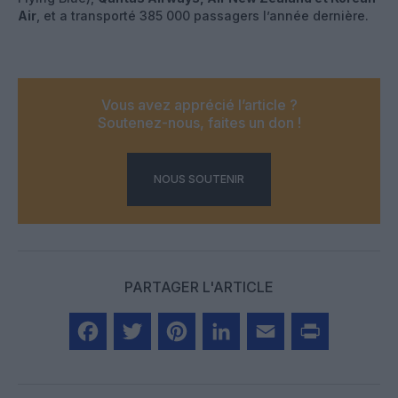
Air
, et a transporté 385 000 passagers l’année dernière.
Vous avez apprécié l’article ?
Soutenez-nous, faites un don !
NOUS SOUTENIR
PARTAGER L'ARTICLE
Facebook
Twitter
Pinterest
LinkedIn
Email
Print