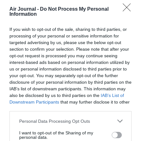
Appel aux lecteurs !
Air Journal -
Do Not Process My Personal
Soutenez Air Journal participez
à son
Information
développement !
If you wish to opt-out of the sale, sharing to third parties, or
processing of your personal or sensitive information for
NOUS SOUTENIR
targeted advertising by us, please use the below opt-out
section to confirm your selection. Please note that after your
opt-out request is processed you may continue seeing
interest-based ads based on personal information utilized by
us or personal information disclosed to third parties prior to
your opt-out. You may separately opt-out of the further
disclosure of your personal information by third parties on the
IAB’s list of downstream participants. This information may
DERNIERS COMMENTAIRES
also be disclosed by us to third parties on the
IAB’s List of
Downstream Participants
that may further disclose it to other
third parties.
Albatros13
a commenté l'article :
Personal Data Processing Opt Outs
Pointe‑à‑Pitre – Panama City : Air France ouvre un pont
I want to opt-out of the Sharing of my
aérien vers l’Amérique latine
personal data.