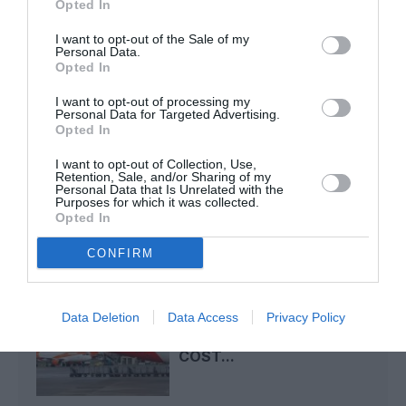
Opted In
I want to opt-out of the Sale of my
Tilo
a commenté l'article :
Personal Data.
Risque de fissures : près de 1 500 Boeing 737 MAX
Opted In
dans le monde devront être inspectés selon la FAA
I want to opt-out of processing my
Personal Data for Targeted Advertising.
Opted In
easyjet
ryanair
trafic aérien
I want to opt-out of Collection, Use,
Retention, Sale, and/or Sharing of my
Personal Data that Is Unrelated with the
Purposes for which it was collected.
Opted In
LIRE AUSSI
CONFIRM
RACHAT D’EASYJET : LE
Data Deletion
Data Access
Privacy Policy
FONDS APOLLO S’OFFRE
LA DEUXIÈME LOW-
COST...