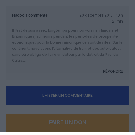
Flagoo
a commenté :
20 décembre 2013 - 10 h
21 min
Il l’est depuis assez longtemps pour nos voisins Irlandais et
Britanniques, au moins pendant les périodes de prospérité
économique, pour la bonne raison que ce sont des îles. Sur le
continent, nous avons l’alternative du train et des autoroutes,
sans être obligé de faire un détour par le détroit du Pas-de-
Calais…
RÉPONDRE
LAISSER UN COMMENTAIRE
FAIRE UN DON