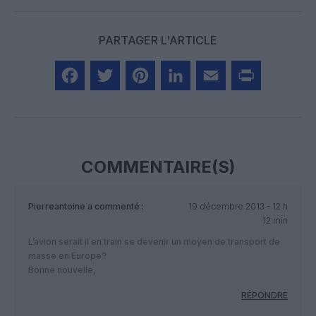
PARTAGER L'ARTICLE
Facebook
Twitter
Pinterest
LinkedIn
Email
Print
COMMENTAIRE(S)
Pierreantoine
a commenté :
19 décembre 2013 - 12 h
12 min
L’avion serait il en train se devenir un moyen de transport de
masse en Europe?
Bonne nouvelle,
RÉPONDRE