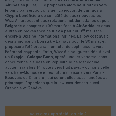
Airlines
en juillet). Elle proposera alors neuf routes vers
le principal aéroport d’Israël. L’aéroport de
Larnaca
à
Chypre bénéficiera de son côté de deux nouveautés,
Wizz Air proposant deux rotations hebdomadaires depuis
Belgrade
à compter du 30 mars face à
Air Serbia
, et deux
er
autres en provenance de Kiev à partir du 1
mai face
encore à Ukraine International Airlines. La low cost avait
déjà annoncé un Donetsk – Larnaca pour le 30 mars, et
proposera l’été prochain un total de sept liaisons vers
l’aéroport chypriote. Enfin, Wizz Air inaugurera début avril
un
Skopje – Cologne Bonn
, opéré lundi et vendredi sans
concurrence. Sa base en République de Macédoine
accueillera alors 14 routes vers huit pays, y compris celle
vers Bâle-Mulhouse et les futures liaisons vers Paris –
Beauvais ou Charleroi, qui seront elles aussi lancées au
printemps. Rappelons que la low cost dessert aussi
Grenoble et Genève.
Vous avez apprécié l’article ?