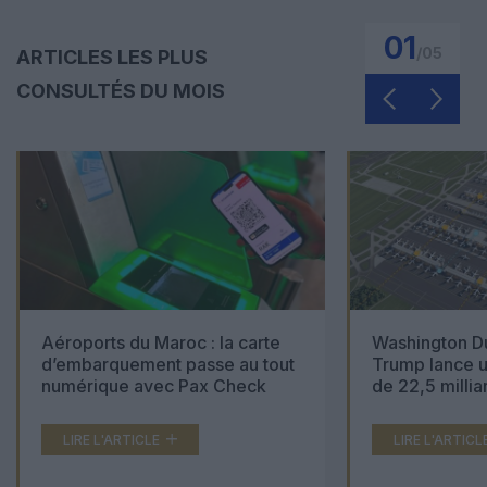
01
/
05
ARTICLES LES PLUS
CONSULTÉS DU MOIS
Aéroports du Maroc : la carte
Washington Du
d’embarquement passe au tout
Trump lance u
numérique avec Pax Check
de 22,5 millia
LIRE L'ARTICLE
LIRE L'ARTICL