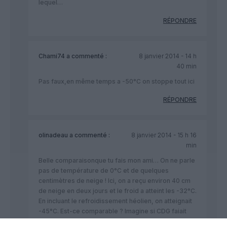
lequel…
RÉPONDRE
Chami74
a commenté :
8 janvier 2014 - 14 h
40 min
Pas faux,en même temps a -50°C on stoppe tout ici
RÉPONDRE
olinadeau
a commenté :
8 janvier 2014 - 15 h 16
min
Belle comparaisonque tu fais mon ami… On ne parle
pas de température de 0­°C et de quelques
centimètres de neige ! Ici, on a reçu environ 40 cm
de neige en deux jours et le froid a atteint les -32°C.
En incluant le refroidissement héolien, on atteignait
-45°C. Est-ce comparable ? Imagine si CDG faiait
face à de telles contitions.