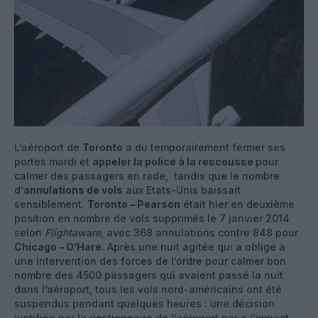
L’aéroport de
Toronto
a du temporairement fermer ses
portes mardi et
appeler la police à la rescousse
pour
calmer des passagers en rade, tandis que le nombre
d’
annulations de vols
aux Etats-Unis baissait
sensiblement.
Toronto – Pearson
était hier en deuxième
position en nombre de vols supprimés le 7 janvier 2014
selon
Flightaware
, avec 368 annulations contre 848 pour
Chicago – O’Hare
. Après une nuit agitée qui a obligé à
une intervention des forces de l’ordre pour calmer bon
nombre des 4500 passagers qui avaient passé la nuit
dans l’aéroport, tous les vols nord-américains ont été
suspendus pendant quelques heures : une décision
justifiée par le gestionnaire de l’aéroport par « l’impact