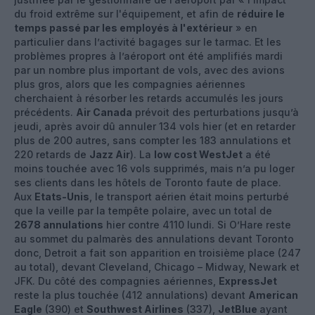
du froid extrême sur l'équipement, et afin de
réduire le
temps passé par les employés à l'extérieur
» en
particulier dans l’activité bagages sur le tarmac. Et les
problèmes propres à l’aéroport ont été amplifiés mardi
par un nombre plus important de vols, avec des avions
plus gros, alors que les compagnies aériennes
cherchaient à résorber les retards accumulés les jours
précédents.
Air Canada
prévoit des perturbations jusqu’à
jeudi, après avoir dû annuler 134 vols hier (et en retarder
plus de 200 autres, sans compter les 183 annulations et
220 retards de
Jazz Air
). La
low cost WestJet
a été
moins touchée avec 16 vols supprimés, mais n’a pu loger
ses clients dans les hôtels de Toronto faute de place.
Aux
Etats-Unis
, le transport aérien était moins perturbé
que la veille par la tempête polaire, avec un total de
2678 annulations
hier contre 4110 lundi. Si O’Hare reste
au sommet du palmarès des annulations devant Toronto
donc, Detroit a fait son apparition en troisième place (247
au total), devant Cleveland, Chicago – Midway, Newark et
JFK. Du côté des compagnies aériennes,
ExpressJet
reste la plus touchée (412 annulations) devant
American
Eagle
(390) et
Southwest Airlines
(337),
JetBlue
ayant