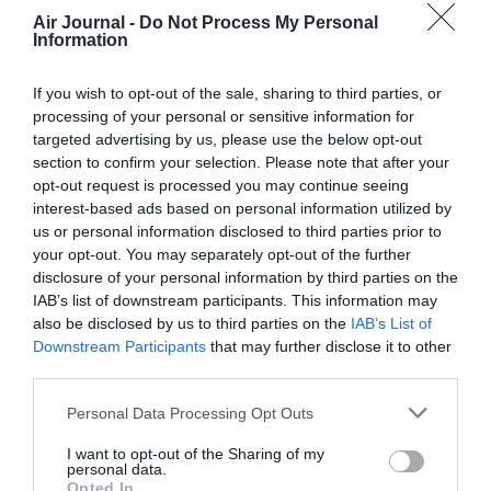
Air Journal -
Do Not Process My Personal
RÉPONDRE
Information
If you wish to opt-out of the sale, sharing to third parties, or
Mango
a commenté :
8 janvier 2014 - 17 h
processing of your personal or sensitive information for
07 min
targeted advertising by us, please use the below opt-out
@ BONNEPOM, CHAMI74 et OLINADEAU
section to confirm your selection. Please note that after your
Parfaitement d’accorda avec vous.
opt-out request is processed you may continue seeing
interest-based ads based on personal information utilized by
RÉPONDRE
us or personal information disclosed to third parties prior to
your opt-out. You may separately opt-out of the further
disclosure of your personal information by third parties on the
IAB’s list of downstream participants. This information may
also be disclosed by us to third parties on the
IAB’s List of
LAISSER UN COMMENTAIRE
Downstream Participants
that may further disclose it to other
third parties.
Personal Data Processing Opt Outs
FAIRE UN DON
I want to opt-out of the Sharing of my
personal data.
Appel aux lecteurs !
Opted In