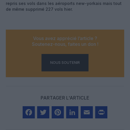
repris ses vols dans les aéroports new-yorkais mais tout
de même supprimé 227 vols hier.
Vous avez apprécié l’article ?
Soutenez-nous, faites un don !
NOUS SOUTENIR
PARTAGER L'ARTICLE
Facebook
Twitter
Pinterest
LinkedIn
Email
Print