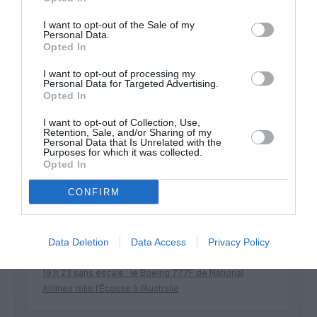
Soutenez Air Journal participez
à son
I want to opt-out of the Sale of my
développement !
Personal Data.
Opted In
I want to opt-out of processing my
Personal Data for Targeted Advertising.
NOUS SOUTENIR
Opted In
I want to opt-out of Collection, Use,
Retention, Sale, and/or Sharing of my
Personal Data that Is Unrelated with the
Purposes for which it was collected.
Opted In
CONFIRM
DERNIERS COMMENTAIRES
Data Deletion
Data Access
Privacy Policy
Pas si Cool
a commenté l'article :
19 h 23 sans escale : le Boeing 777F de National
Airlines relie l’Écosse à l’Australie