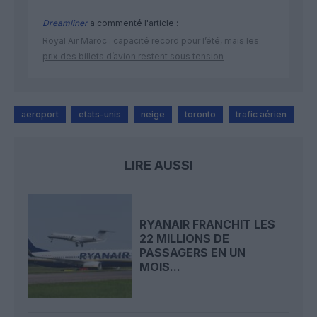
Dreamliner
a commenté l'article :
Royal Air Maroc : capacité record pour l’été, mais les
prix des billets d’avion restent sous tension
aeroport
etats-unis
neige
toronto
trafic aérien
LIRE AUSSI
RYANAIR FRANCHIT LES
22 MILLIONS DE
PASSAGERS EN UN
MOIS...