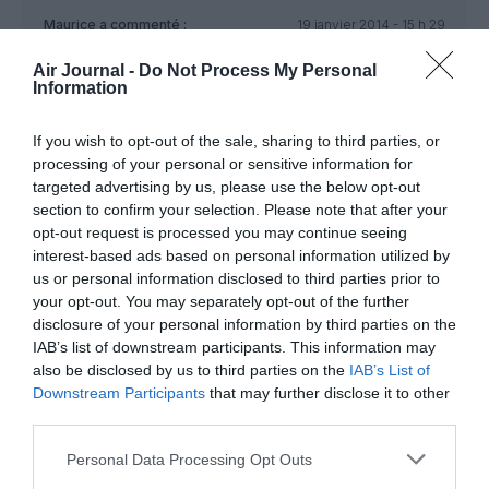
Maurice
a commenté :
19 janvier 2014 - 15 h 29
min
Air Journal -
Do Not Process My Personal
Louche cette affaire, 3kg d’or ! La suite est à voir !
Information
RÉPONDRE
If you wish to opt-out of the sale, sharing to third parties, or
processing of your personal or sensitive information for
targeted advertising by us, please use the below opt-out
STW Galley
a commenté :
20 janvier 2014 - 9 h
section to confirm your selection. Please note that after your
48 min
opt-out request is processed you may continue seeing
Ah bon… Tu trouves ?!?…
interest-based ads based on personal information utilized by
us or personal information disclosed to third parties prior to
RÉPONDRE
your opt-out. You may separately opt-out of the further
disclosure of your personal information by third parties on the
IAB’s list of downstream participants. This information may
also be disclosed by us to third parties on the
IAB’s List of
Downstream Participants
that may further disclose it to other
LAISSER UN COMMENTAIRE
third parties.
Personal Data Processing Opt Outs