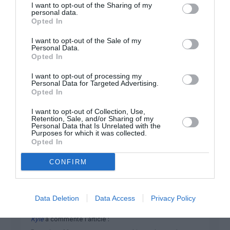
FAIRE UN DON
I want to opt-out of the Sharing of my
personal data.
Opted In
Appel aux lecteurs !
I want to opt-out of the Sale of my
Soutenez Air Journal participez
à son
Personal Data.
développement !
Opted In
I want to opt-out of processing my
Personal Data for Targeted Advertising.
Opted In
NOUS SOUTENIR
I want to opt-out of Collection, Use,
Retention, Sale, and/or Sharing of my
Personal Data that Is Unrelated with the
Purposes for which it was collected.
Opted In
CONFIRM
DERNIERS COMMENTAIRES
Data Deletion
Data Access
Privacy Policy
Kyle
a commenté l'article :