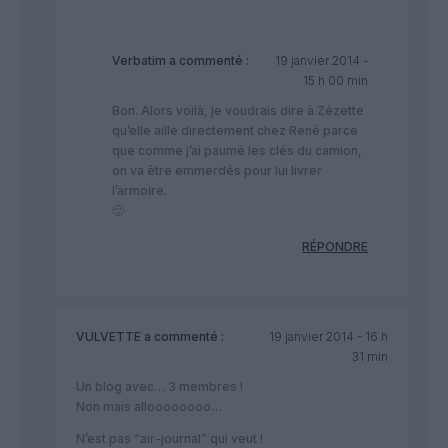
Verbatim
a commenté :
19 janvier 2014 -
15 h 00 min
Bon. Alors voilà, je voudrais dire à Zézette
qu’elle aille directement chez René parce
que comme j’ai paumé les clés du camion,
on va être emmerdés pour lui livrer
l’armoire.
🙂
RÉPONDRE
VULVETTE
a commenté :
19 janvier 2014 - 16 h
31 min
Un blog avec… 3 membres !
Non mais alloooooooo…
N’est pas “air-journal” qui veut !