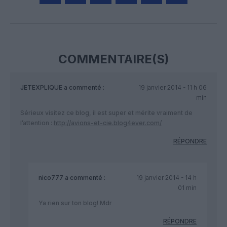
Facebook
Twitter
Pinterest
LinkedIn
Email
Print
COMMENTAIRE(S)
JETEXPLIQUE
a commenté :
19 janvier 2014 - 11 h 06
min
Sérieux visitez ce blog, il est super et mérite vraiment de
l’attention :
http://avions-et-cie.blog4ever.com/
RÉPONDRE
nico777
a commenté :
19 janvier 2014 - 14 h
01 min
Ya rien sur ton blog! Mdr
RÉPONDRE