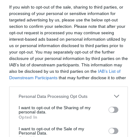
Depuis EBU, la Cie PEGASUS offre des connections à son
arrivée à Istanbul Sabiha GÖKCEN sur TEL AVIV, BEYROUT,
If you wish to opt-out of the sale, sharing to third parties, or
DUBAÏ et autres vols intérieur Turque!Voilà une Cie qui
processing of your personal or sensitive information for
avance et vol de partout en Europe et Asie … / …
targeted advertising by us, please use the below opt-out
section to confirm your selection. Please note that after your
RÉPONDRE
opt-out request is processed you may continue seeing
interest-based ads based on personal information utilized by
us or personal information disclosed to third parties prior to
your opt-out. You may separately opt-out of the further
LAISSER UN COMMENTAIRE
disclosure of your personal information by third parties on the
IAB’s list of downstream participants. This information may
also be disclosed by us to third parties on the
IAB’s List of
Downstream Participants
that may further disclose it to other
FAIRE UN DON
third parties.
Personal Data Processing Opt Outs
Appel aux lecteurs !
Soutenez Air Journal participez
à son
I want to opt-out of the Sharing of my
personal data.
développement !
Opted In
I want to opt-out of the Sale of my
Personal Data.
NOUS SOUTENIR