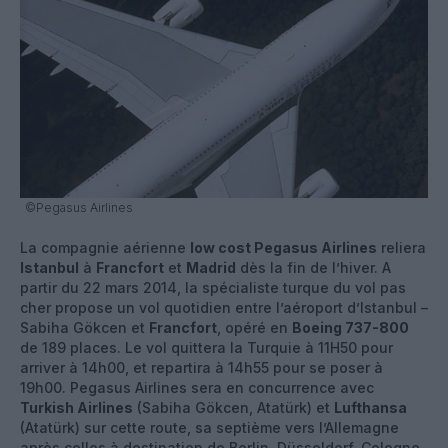
©Pegasus Airlines
La compagnie aérienne
low cost Pegasus Airlines
reliera
Istanbul
à
Francfort
et
Madrid
dès la fin de l’hiver. A
partir du 22 mars 2014, la spécialiste turque du vol pas
cher propose un vol quotidien entre l’aéroport d’Istanbul –
Sabiha Gökcen et
Francfort
, opéré en
Boeing 737-800
de 189 places. Le vol quittera la Turquie à 11H50 pour
arriver à 14h00, et repartira à 14h55 pour se poser à
19h00. Pegasus Airlines sera en concurrence avec
Turkish Airlines
(Sabiha Gökcen, Atatürk) et
Lufthansa
(Atatürk) sur cette route, sa septième vers l’Allemagne
après celles à destination de Berlin, Düsseldorf, Cologne,