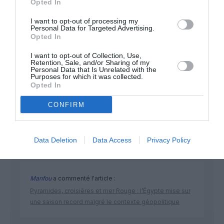
Opted In
I want to opt-out of processing my
Personal Data for Targeted Advertising.
Opted In
I want to opt-out of Collection, Use,
Retention, Sale, and/or Sharing of my
Personal Data that Is Unrelated with the
Purposes for which it was collected.
DERNIERS COMMENTAIRES
Opted In
CONFIRM
atplhkt
a commenté l'article :
Contrôles aux frontières entre l’Espagne et l’Italie : des
Data Deletion
Data Access
Privacy Policy
arrivées plus longues, des correspondances à risque
Manfou
a commenté l'article :
Pyramides, croisières et mer Rouge : l’Égypte mise sur
une saison record malgré le contexte géopolitique