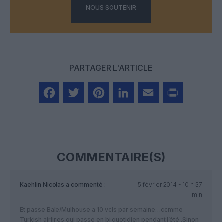
NOUS SOUTENIR
PARTAGER L'ARTICLE
Facebook
Twitter
Pinterest
LinkedIn
Email
Print
COMMENTAIRE(S)
Kaehlin Nicolas
a commenté :
5 février 2014 - 10 h 37
min
Et passe Bale/Mulhouse a 10 vols par semaine…comme
Turkish airlines qui passe en bi quotidien pendant l’été..Sinon